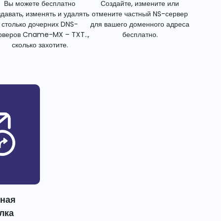
Вы можете бесплатно
Создайте, измените или
здавать, изменять и удалять
отмените частный NS-сервер
столько дочерних DNS-
для вашего доменного адреса
рверов Cname-MX – TXT..,
бесплатно.
сколько захотите.
тная
лка