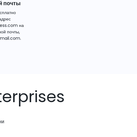
й почты
сплатно
адрес
ess.com на
ной почты,
mail.com.
erprises
ни