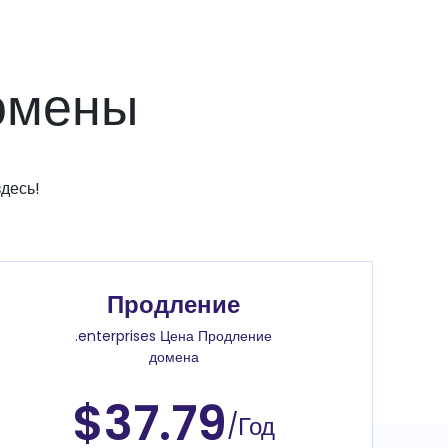
домены
десь!
Продление
.enterprises Цена Продление
домена
$37.79
/Год