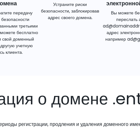
омена
электронно
Устраните риски
безопасности, заблокировав
атите передачу
Вы можете бе
адрес своего домена.
 безопасности
переслать 
ванными третьими
ad@domainaddr
 можете бесплатно
адрес электрон
и свой доменный
например ad@g
 другую учетную
сь клиента.
ция о домене .ent
ериоды регистрации, продления и удаления доменного име