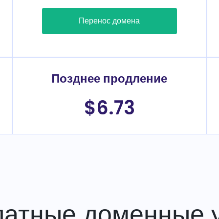
Перенос домена
Позднее продление
$6.73
латные доменные у