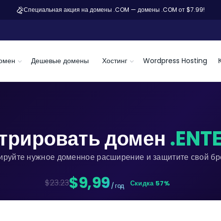
Специальная акция на домены .COM — домены .COM от $7.99!
омен
Дешевые домены
Хостинг
Wordpress Hosting
трировать домен
.ENT
ируйте нужное доменное расширение и защитите свой бре
$9,99
$23.23
Скидка 57%
/ год