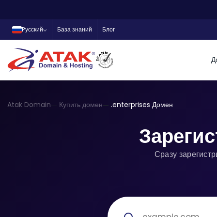
Pусский
База знаний
Блог
Д
Atak Domain
Купить домен
.enterprises Домен
Зарегис
Сразу зарегистр