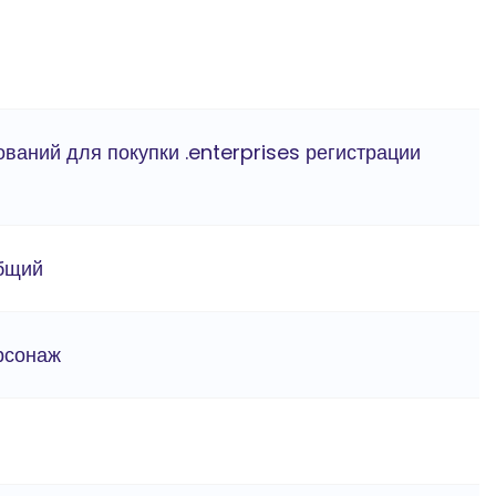
ований для покупки .enterprises регистрации
бщий
ерсонаж