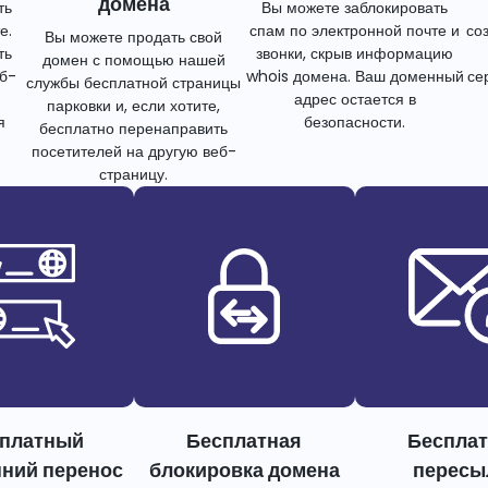
домена
ть
Вы можете заблокировать
е.
спам по электронной почте и
со
Вы можете продать свой
ть
звонки, скрыв информацию
домен с помощью нашей
еб-
whois домена. Ваш доменный
се
службы бесплатной страницы
адрес остается в
парковки и, если хотите,
я
безопасности.
бесплатно перенаправить
посетителей на другую веб-
страницу.
платный
Бесплатная
Беспла
нний перенос
блокировка домена
пересы