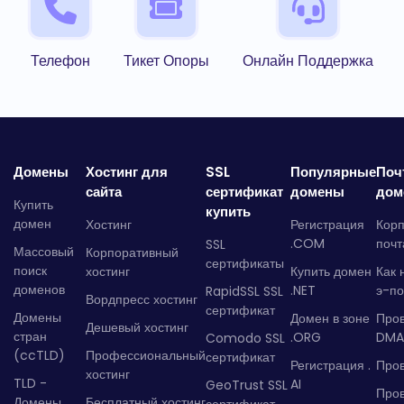
Телефон
Тикет Опоры
Онлайн Поддержка
Домены
Хостинг для
SSL
Популярные
Поч
сайта
сертификат
домены
дом
Купить
купить
домен
Хостинг
Регистрация
Кор
.COM
почт
SSL
Массовый
Корпоративный
сертификаты
поиск
хостинг
Купить домен
Как 
доменов
.NET
э-по
RapidSSL SSL
Вордпресс хостинг
сертификат
Домены
Домен в зоне
Про
Дешевый хостинг
стран
.ORG
DMA
Comodo SSL
(ccTLD)
Профессиональный
сертификат
Регистрация .
Пров
хостинг
TLD -
AI
GeoTrust SSL
Пров
Домены
Бесплатный хостинг