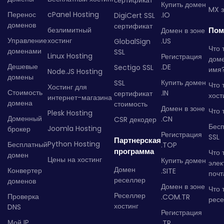
сертификат
Купить домен
MX з
Перенос
cPanel Hosting
.IO
DigiCert SSL
доменов
сертификат
безлимитный
Пом
Домен в зоне
Управление
хостинг
.US
GlobalSign
Что 
доменами
SSL
Linux Hosting
Регистрация
дом
Дешевые
.DE
Sectigo SSL
имя
Node.JS Hosting
домены
Купить домен
SSL
Что 
Хостинг для
Стоимость
.IN
сертификат
хост
интернет-магазина
домена
стоимость
Домен в зоне
Что 
Plesk Hosting
Доменный
.CN
CSR декодер
Бес
Joomla Hosting
брокер
Регистрация
SSL
Партнерская
Python Hosting
Бесплатный
.TOP
программа
Что 
домен
Цены на хостинг
Купить домен
элек
Домен
Конвертер
.SITE
почт
реселлер
доменов
Домен в зоне
Что 
Реселлер
Проверка
.COM.TR
рес
хостинг
DNS
Регистрация
Мой IP
.TR