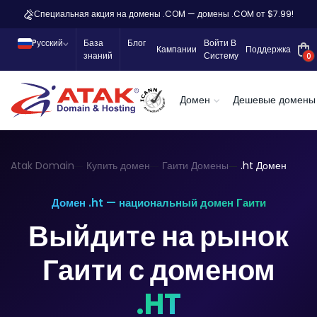
Специальная акция на домены .COM — домены .COM от $7.99!
Pусский
База
Блог
Войти В
Кампании
Поддержка
знаний
Систему
0
Домен
Дешевые домены
Atak Domain
Купить домен
Гаити Домены
.ht Домен
Домен .ht — национальный домен Гаити
Выйдите на рынок
Гаити с доменом
.HT