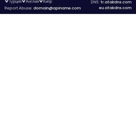
Турция
Англия
Кипр
DNS:
tr.atakdns.com
eu.atakdns.com
Report Abuse:
domain@apiname.com