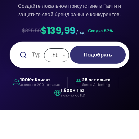
Создайте локальное присутствие в Гаити и
защитите свой бренд раньше конкурентов.
$139,99
$325.56
Скидка 57%
/ год
Подобрать
.ht
100K+ Клиент
25 лет опыта
активны в 200+ странах
Домен & Hosting
1.600+ Tld
включая ccTLD