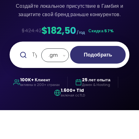
Создайте локальное присутствие в Гамбия и
защитите свой бренд раньше конкурентов.
$182,50
$424.42
Скидка 57%
/ год
Подобрать
.gm
100K+ Клиент
25 лет опыта
активны в 200+ странах
Домен & Hosting
1.600+ Tld
включая ccTLD