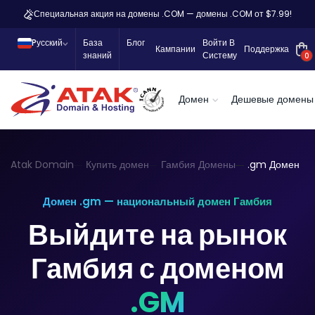
Специальная акция на домены .COM — домены .COM от $7.99!
Pусский
База
Блог
Войти В
Кампании
Поддержка
знаний
Систему
0
Домен
Дешевые домены
Atak Domain
Купить домен
Гамбия Домены
.gm Домен
Домен .gm — национальный домен Гамбия
Выйдите на рынок
Гамбия с доменом
.GM