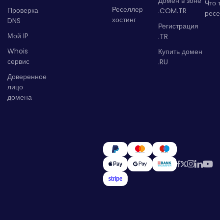
Домен в зоне
Что 
Реселлер
Проверка
.COM.TR
рес
хостинг
DNS
Регистрация
Мой IP
.TR
Whois
Купить домен
сервис
.RU
Доверенное
лицо
домена