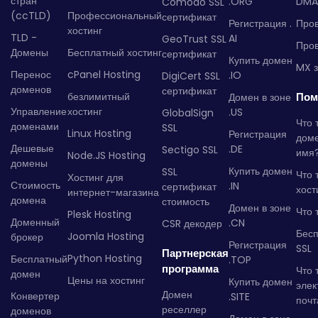
стран
.ORG
DMA
Comodo SSL
(ccTLD)
Профессиональный
сертификат
Регистрация .
Пров
хостинг
TLD -
AI
GeoTrust SSL
Пров
Домены
Бесплатный хостинг
сертификат
Купить домен
MX з
Перенос
cPanel Hosting
.IO
DigiCert SSL
доменов
сертификат
безлимитный
Пом
Домен в зоне
Управление
хостинг
.US
GlobalSign
Что 
доменами
SSL
Linux Hosting
Регистрация
дом
Дешевые
.DE
Sectigo SSL
имя
Node.JS Hosting
домены
Купить домен
SSL
Что 
Хостинг для
Стоимость
.IN
сертификат
хост
интернет-магазина
домена
стоимость
Домен в зоне
Что 
Plesk Hosting
Доменный
.CN
CSR декодер
Бес
Joomla Hosting
брокер
Регистрация
SSL
Партнерская
Python Hosting
Бесплатный
.TOP
программа
Что 
домен
Цены на хостинг
Купить домен
элек
Домен
Конвертер
.SITE
почт
реселлер
доменов