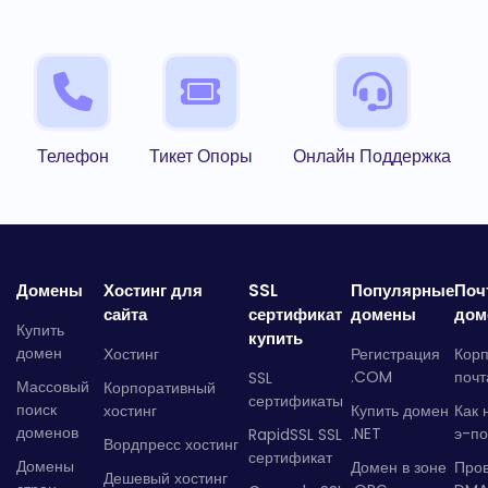
Телефон
Тикет Опоры
Онлайн Поддержка
Домены
Хостинг для
SSL
Популярные
Поч
сайта
сертификат
домены
дом
Купить
купить
домен
Хостинг
Регистрация
Кор
.COM
почт
SSL
Массовый
Корпоративный
сертификаты
поиск
хостинг
Купить домен
Как 
доменов
.NET
э-по
RapidSSL SSL
Вордпресс хостинг
сертификат
Домены
Домен в зоне
Про
Дешевый хостинг