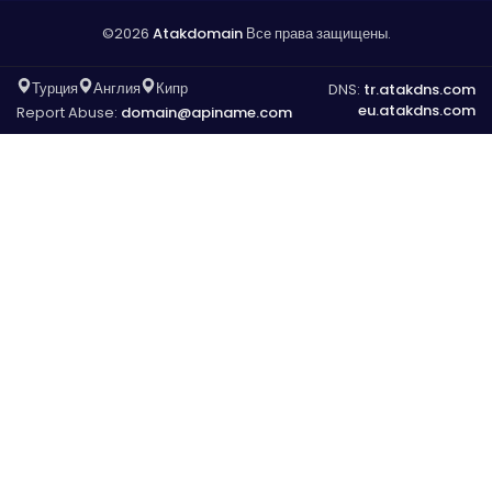
©2026
Atakdomain
Все права защищены.
Турция
Англия
Кипр
DNS:
tr.atakdns.com
eu.atakdns.com
Report Abuse:
domain@apiname.com