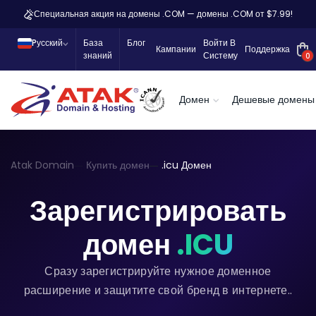
Специальная акция на домены .COM — домены .COM от $7.99!
Pусский
База
Блог
Войти В
Кампании
Поддержка
знаний
Систему
0
Домен
Дешевые домены
Atak Domain
Купить домен
.icu Домен
Зарегистрировать
домен
.ICU
Сразу зарегистрируйте нужное доменное
расширение и защитите свой бренд в интернете..