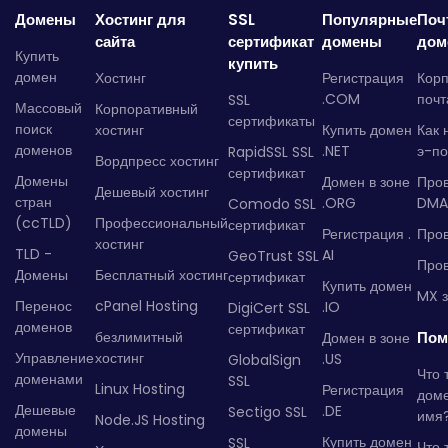
Домены
Хостинг для
SSL
Популярные
Поч
сайта
сертификат
домены
дом
Купить
купить
домен
Хостинг
Регистрация
Кор
.COM
почт
SSL
Массовый
Корпоративный
сертификаты
поиск
хостинг
Купить домен
Как 
доменов
.NET
э-по
RapidSSL SSL
Вордпресс хостинг
сертификат
Домены
Домен в зоне
Про
Дешевый хостинг
стран
.ORG
DMA
Comodo SSL
(ccTLD)
Профессиональный
сертификат
Регистрация .
Пров
хостинг
TLD -
AI
GeoTrust SSL
Пров
Домены
Бесплатный хостинг
сертификат
Купить домен
MX з
Перенос
cPanel Hosting
.IO
DigiCert SSL
доменов
сертификат
безлимитный
Пом
Домен в зоне
Управление
хостинг
.US
GlobalSign
Что 
доменами
SSL
Linux Hosting
Регистрация
дом
Дешевые
.DE
Sectigo SSL
имя
Node.JS Hosting
домены
Купить домен
SSL
Что 