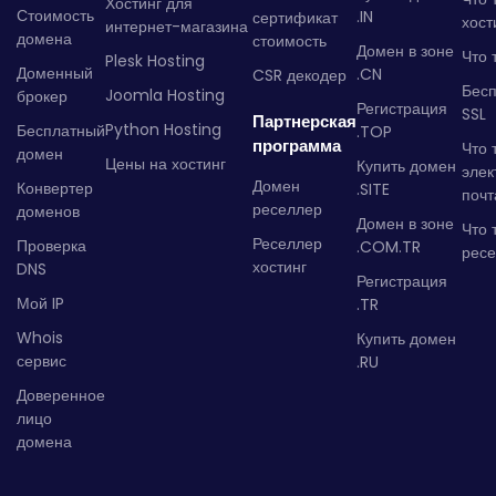
Хостинг для
Стоимость
.IN
сертификат
хост
интернет-магазина
домена
стоимость
Домен в зоне
Что 
Plesk Hosting
Доменный
.CN
CSR декодер
Бес
Joomla Hosting
брокер
Регистрация
SSL
Партнерская
Python Hosting
Бесплатный
.TOP
программа
Что 
домен
Цены на хостинг
Купить домен
элек
Домен
Конвертер
.SITE
почт
реселлер
доменов
Домен в зоне
Что 
Реселлер
Проверка
.COM.TR
рес
хостинг
DNS
Регистрация
Мой IP
.TR
Whois
Купить домен
сервис
.RU
Доверенное
лицо
домена