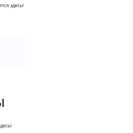
тся здесь!
ы
десь!