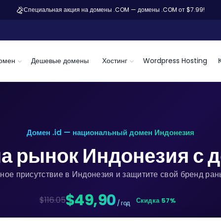
Специальная акция на домены .COM — домены .COM от $7.99!
омен
Дешевые домены
Хостинг
Wordpress Hosting
Домен .id — национальный домен Индонезия
а рынок Индонезия с 
ное присутствие в Индонезия и защитите свой бренд ран
$49,90
$116.05
Скидка 57%
/ год