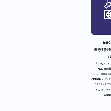
Бес
внутре
д
Предотвр
частной
неавторизо
лицами. Вы
перенест
адрес на
запи