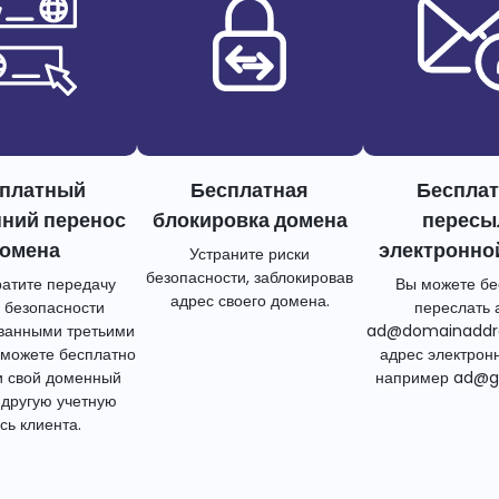
платный
Бесплатная
Беспла
нний перенос
блокировка домена
пересы
омена
электронно
Устраните риски
безопасности, заблокировав
атите передачу
Вы можете бе
адрес своего домена.
 безопасности
переслать 
ванными третьими
ad@domainaddr
 можете бесплатно
адрес электрон
и свой доменный
например ad@g
 другую учетную
сь клиента.