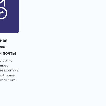
тная
лка
й почты
сплатно
адрес
ess.com на
ной почты,
mail.com.