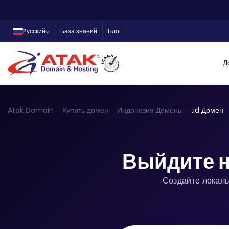
Pусский
База знаний
Блог
Д
Atak Domain
Купить домен
Индонезия Домены
.id Домен
Выйдите н
Создайте локаль