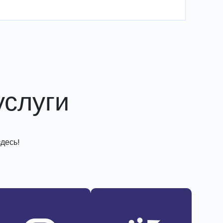
слуги
десь!