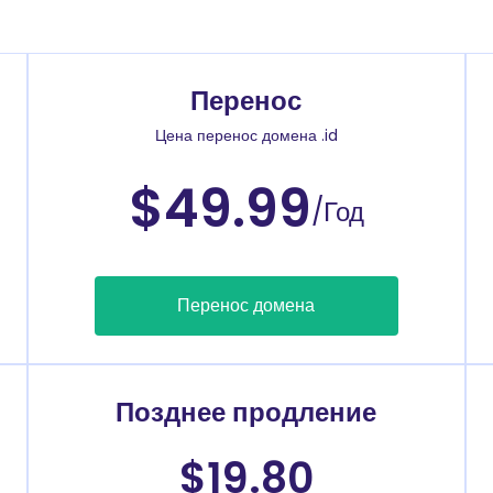
Перенос
Цена перенос домена .id
$49.99
/Год
Перенос домена
Позднее продление
$19.80