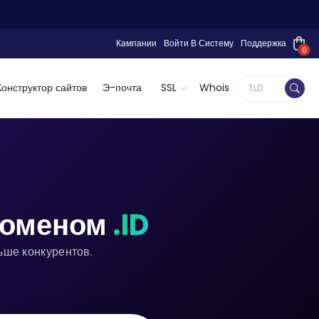
Кампании
Войти В Систему
Поддержка
0
Конструктор сайтов
Э-почта
SSL
Whois
доменом
.ID
ьше конкурентов.