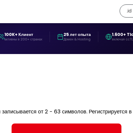
.id
100K+ Клиент
25 лет опыта
1.600+ Tl
активны в 200+ странах
Домен & Hosting
включая ccT
аписывается от 2 - 63 символов. Регистрируется в во