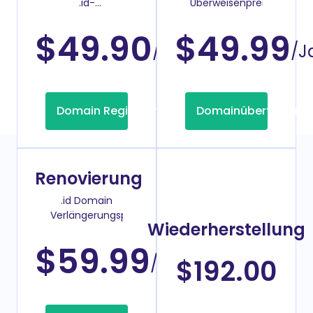
.id-
Überweisenpreis
Domainregistrierung
$49.90
$49.99
/Jahr
/J
Domain Registrierung
Domainübertragung
Renovierung
.id Domain
Verlängerungspreis
Wiederherstellung
$59.99
/Jahr
$192.00