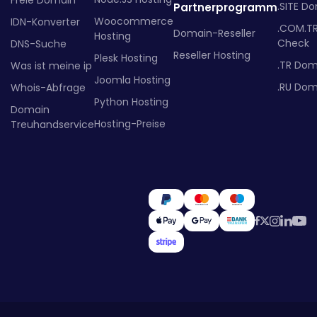
Freie Domain
.SITE D
Partnerprogramm
Woocommerce
IDN-Konverter
.COM.T
Domain-Reseller
Hosting
Check
DNS-Suche
Reseller Hosting
Plesk Hosting
.TR Dom
Was ist meine ip
Joomla Hosting
.RU Dom
Whois-Abfrage
Python Hosting
Domain
Hosting-Preise
Treuhandservice