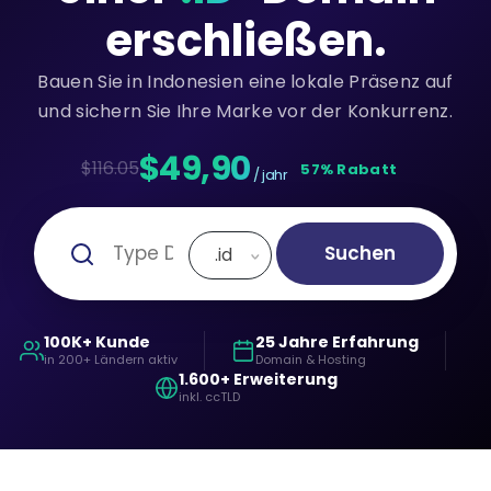
erschließen.
Bauen Sie in Indonesien eine lokale Präsenz auf
und sichern Sie Ihre Marke vor der Konkurrenz.
$49,90
$116.05
57% Rabatt
/ jahr
Suchen
.id
100K+ Kunde
25 Jahre Erfahrung
in 200+ Ländern aktiv
Domain & Hosting
1.600+ Erweiterung
inkl. ccTLD