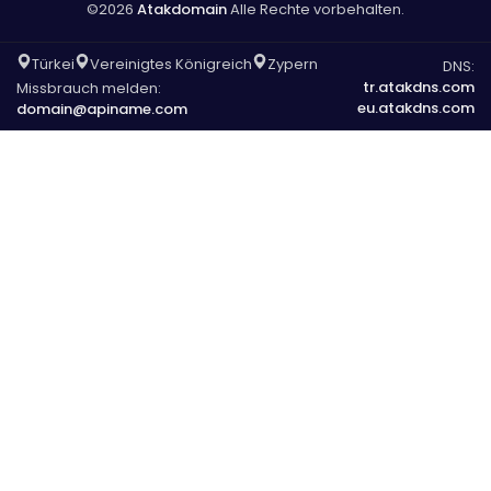
©2026
Atakdomain
Alle Rechte vorbehalten.
Türkei
Vereinigtes Königreich
Zypern
DNS:
tr.atakdns.com
Missbrauch melden:
eu.atakdns.com
domain@apiname.com