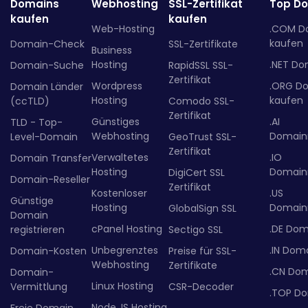
Domains
Webhosting
SSL-Zertifikat
Top D
kaufen
kaufen
Web-Hosting
.COM D
kaufen
Domain-Check
SSL-Zertifikate
Business
Hosting
.NET Do
Domain-Suche
RapidSSL SSL-
Zertifikat
Wordpress
.ORG D
Domain Länder
Hosting
kaufen
(ccTLD)
Comodo SSL-
Zertifikat
Günstiges
.AI
TLD - Top-
Webhosting
Domainr
Level-Domain
GeoTrust SSL-
Zertifikat
Verwaltetes
.IO
Domain Transfer
Hosting
Domainr
DigiCert SSL
Domain-Reseller
Zertifikat
Kostenloser
.US
Günstige
Hosting
Domainr
GlobalSign SSL
Domain
cPanel Hosting
.DE Dom
registrieren
Sectigo SSL
Unbegrenztes
.IN Dom
Domain-Kosten
Preise für SSL-
Webhosting
Zertifikate
.CN Do
Domain-
Linux Hosting
Vermittlung
CSR-Decoder
.TOP D
Node.JS Hosting