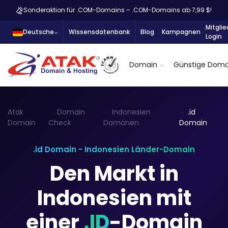
Sonderaktion für .COM-Domains – .COM-Domains ab 7,99 $!
Mitglie
Deutsche
Wissensdatenbank
Blog
Kampagnen
Login
Domain
Günstige Doma
Atak
Domain
Indonesien
.id
Domain
Check
Domänen
Domain
.id Domain - Indonesien Länder-Domain
Den Markt in
Indonesien mit
einer
.ID
-Domain