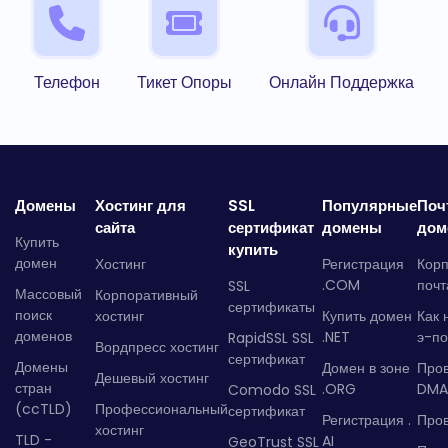
Телефон
Тикет Опоры
Онлайн Поддержка
Домены
Хостинг для
SSL
Популярные
Поч
сайта
сертификат
домены
дом
Купить
купить
домен
Хостинг
Регистрация
Кор
.COM
почт
SSL
Массовый
Корпоративный
сертификаты
поиск
хостинг
Купить домен
Как 
доменов
.NET
э-по
RapidSSL SSL
Вордпресс хостинг
сертификат
Домены
Домен в зоне
Про
Дешевый хостинг
стран
.ORG
DMA
Comodo SSL
(ccTLD)
Профессиональный
сертификат
Регистрация .
Пров
хостинг
TLD -
AI
GeoTrust SSL