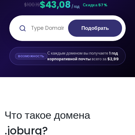
$43,08
$100.19
Скидка 57%
/ год
Подобрать
С каждым доменом вы получаете
1 год
ВОЗМОЖНОСТЬ
корпоративной почты
всего за
$2,99
Что такое домена
.joburg?