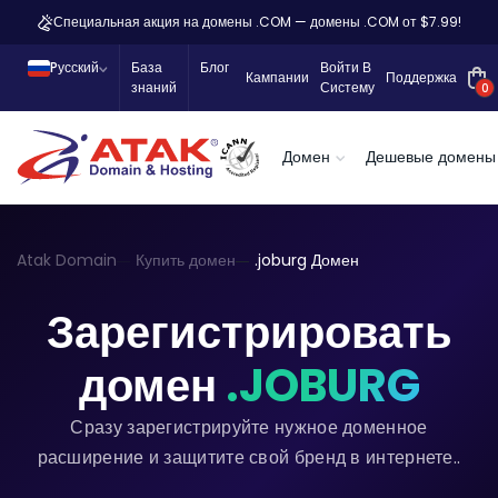
Специальная акция на домены .COM — домены .COM от $7.99!
Pусский
База
Блог
Войти В
Кампании
Поддержка
знаний
Систему
0
Домен
Дешевые домены
Atak Domain
Купить домен
.joburg Домен
Зарегистрировать
домен
.JOBURG
Сразу зарегистрируйте нужное доменное
расширение и защитите свой бренд в интернете..