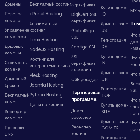
Пров
Домены
Бесплатный хостинг
сертификат
Купить домен
MX з
Перенос
cPanel Hosting
.IO
DigiCert SSL
доменов
сертификат
безлимитный
Пом
Домен в зоне
Управление
хостинг
.US
GlobalSign
Что 
доменами
SSL
Linux Hosting
Регистрация
дом
Дешевые
.DE
Sectigo SSL
имя
Node.JS Hosting
домены
Купить домен
SSL
Что 
Хостинг для
Стоимость
.IN
сертификат
хост
интернет-магазина
домена
стоимость
Домен в зоне
Что 
Plesk Hosting
Доменный
.CN
CSR декодер
Бес
Joomla Hosting
брокер
Регистрация
SSL
Партнерская
Python Hosting
Бесплатный
.TOP
программа
Что 
домен
Цены на хостинг
Купить домен
элек
Домен
Конвертер
.SITE
почт
реселлер
доменов
Домен в зоне
Что 
Реселлер
Проверка
.COM.TR
рес
хостинг
DNS
Регистрация