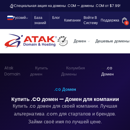
Специальная акция на домены .COM — домены .COM от $7.99!
Pусский
База
Блог
Войти В
Кампании
Поддержка
знаний
Систему
0
Домен
Дешевые домены
Atak
Купить
Колумбия
.co
Domain
домен
Домены
Домен
.co Домен
Купить .CO домен — Домен для компании
Купить .co домен для своей компании.
Лучшая
альтернатива .com для стартапов и брендов.
Займи своё имя по лучшей цене.