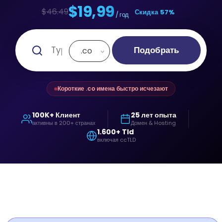
$19,99
$46.49
Скидка 57%
/ год
Подобрать
.co
Короткие .co имена быстро исчезают
100K+ Клиент
25 лет опыта
активны в 200+ странах
Домен & Hosting
1.600+ Tld
включая ccTLD