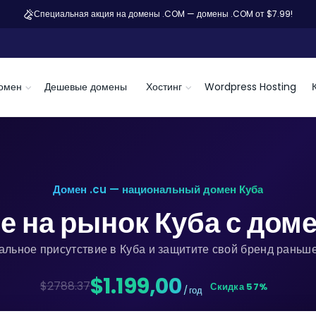
Специальная акция на домены .COM — домены .COM от $7.99!
омен
Дешевые домены
Хостинг
Wordpress Hosting
Домен .cu — национальный домен Куба
 на рынок Куба с дом
альное присутствие в Куба и защитите свой бренд раньше
$1.199,00
$2788.37
Скидка 57%
/ год