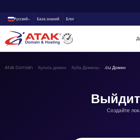
Pусский
База знаний
Блог
Д
Atak Domain
Купить домен
Куба Домены
.cu Домен
Выйдите
Создайте лок