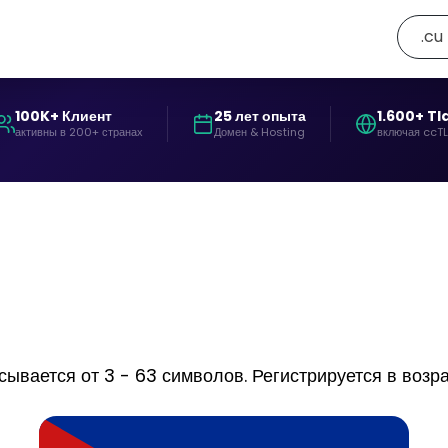
.cu
100K+ Клиент
25 лет опыта
1.600+ Tl
активны в 200+ странах
Домен & Hosting
включая ccT
ывается от 3 - 63 символов. Регистрируется в возрас