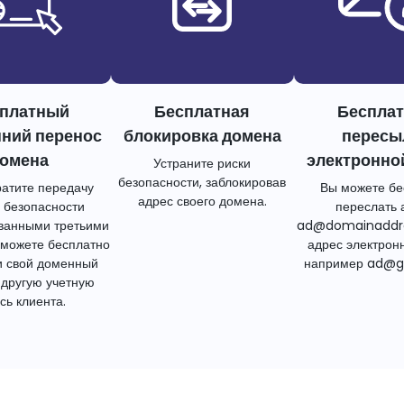
платный
Бесплатная
Беспла
нний перенос
блокировка домена
пересы
омена
электронно
Устраните риски
безопасности, заблокировав
атите передачу
Вы можете бе
адрес своего домена.
 безопасности
переслать 
ванными третьими
ad@domainaddr
 можете бесплатно
адрес электрон
и свой доменный
например ad@g
 другую учетную
сь клиента.