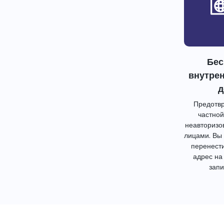
Бес
внутре
д
Предотвр
частной
неавторизо
лицами. Вы
перенест
адрес на
запи