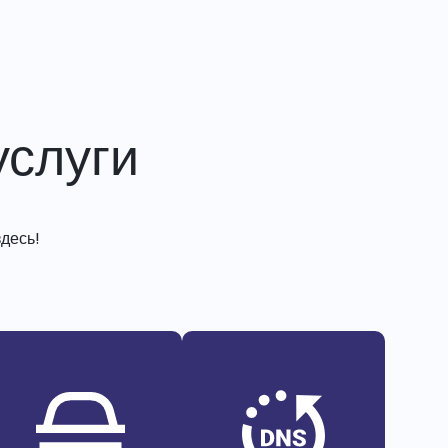
слуги
десь!