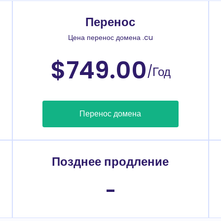
Перенос
Цена перенос домена .cu
$749.00
/Год
Перенос домена
Позднее продление
-