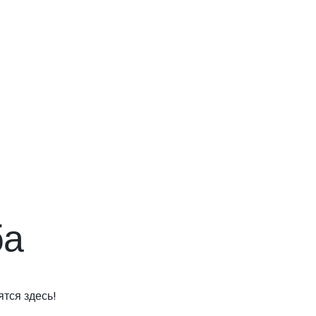
ба
тся здесь!