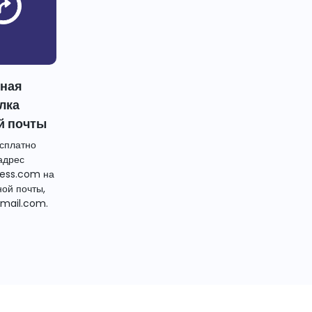
тная
лка
й почты
сплатно
адрес
ess.com на
ной почты,
mail.com.