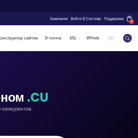
Кампании
Войти В Систему
Поддержка
0
Конструктор сайтов
Э-почта
SSL
Whois
еном
.CU
 конкурентов.