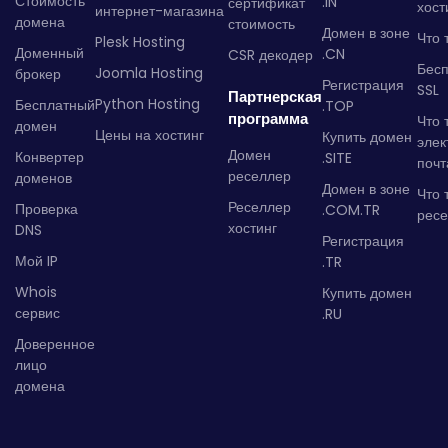
Стоимость
.IN
сертификат
хост
интернет-магазина
домена
стоимость
Домен в зоне
Что 
Plesk Hosting
Доменный
.CN
CSR декодер
Бес
Joomla Hosting
брокер
Регистрация
SSL
Партнерская
Python Hosting
Бесплатный
.TOP
программа
Что 
домен
Цены на хостинг
Купить домен
элек
Домен
Конвертер
.SITE
почт
реселлер
доменов
Домен в зоне
Что 
Реселлер
Проверка
.COM.TR
рес
хостинг
DNS
Регистрация
Мой IP
.TR
Whois
Купить домен
сервис
.RU
Доверенное
лицо
домена