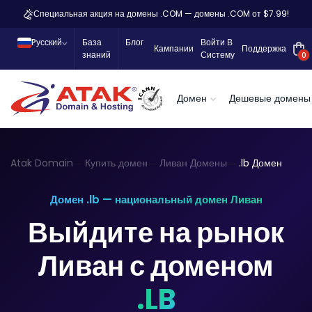
Специальная акция на домены .COM — домены .COM от $7.99!
Pусский
База
Блог
Войти В
Кампании
Поддержка
знаний
Систему
0
Домен
Дешевые домены
Atak Domain
Купить домен
Ливан Домены
.lb Домен
Домен .lb — национальный домен Ливан
Выйдите на рынок
Ливан с доменом
.LB