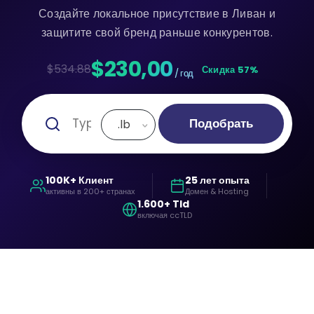
Создайте локальное присутствие в Ливан и
защитите свой бренд раньше конкурентов.
$230,00
$534.88
Скидка 57%
/ год
Подобрать
.lb
100K+ Клиент
25 лет опыта
активны в 200+ странах
Домен & Hosting
1.600+ Tld
включая ccTLD