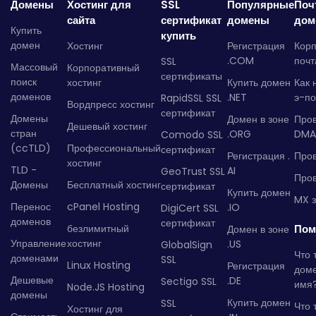
Домены
Хостинг для
SSL
Популярные
Поч
сайта
сертификат
домены
дом
Купить
купить
домен
Хостинг
Регистрация
Кор
.COM
почт
SSL
Массовый
Корпоративный
сертификаты
поиск
хостинг
Купить домен
Как 
доменов
.NET
э-по
RapidSSL SSL
Вордпресс хостинг
сертификат
Домены
Домен в зоне
Про
Дешевый хостинг
стран
.ORG
DMA
Comodo SSL
(ccTLD)
Профессиональный
сертификат
Регистрация .
Пров
хостинг
TLD -
AI
GeoTrust SSL
Пров
Домены
Бесплатный хостинг
сертификат
Купить домен
MX з
Перенос
cPanel Hosting
.IO
DigiCert SSL
доменов
сертификат
безлимитный
Пом
Домен в зоне
Управление
хостинг
.US
GlobalSign
Что 
доменами
SSL
Linux Hosting
Регистрация
дом
Дешевые
.DE
Sectigo SSL
имя
Node.JS Hosting
домены
Купить домен
SSL
Что 
Хостинг для