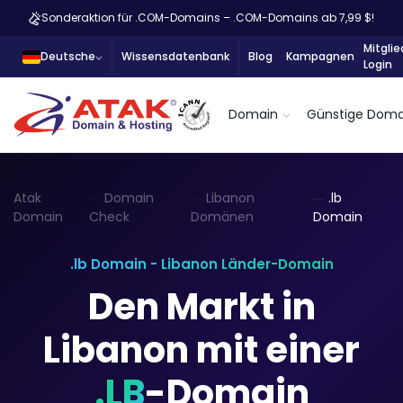
Sonderaktion für .COM-Domains – .COM-Domains ab 7,99 $!
Mitglie
Deutsche
Wissensdatenbank
Blog
Kampagnen
Login
Domain
Günstige Doma
Atak
Domain
Libanon
.lb
Domain
Check
Domänen
Domain
.lb Domain - Libanon Länder-Domain
Den Markt in
Libanon mit einer
.LB
-Domain