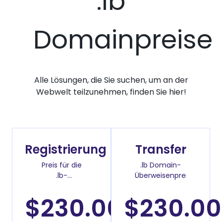
.lb
Domainpreise
Alle Lösungen, die Sie suchen, um an der
Webwelt teilzunehmen, finden Sie hier!
Registrierung
Transfer
Preis für die
.lb Domain-
.lb-
Überweisenpreis
Domainregistrierung
$230.00
$230.00
/Jahr