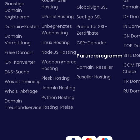
Kostenloser
.US
Günstige
Hosting
Domainr
GlobalSign SSL
Domain
cPanel Hosting
.DE Dom
registrieren
Sectigo SSL
Unbegrenztes
.IN Dom
Domain-Kosten
Preise für SSL-
Webhosting
Zertifikate
.CN Do
Domain-
Linux Hosting
Vermittlung
CSR-Decoder
.TOP D
Node.JS Hosting
Freie Domain
.SITE D
Partnerprogramm
Woocommerce
IDN-Konverter
.COM.T
Domain-Reseller
Hosting
Check
DNS-Suche
Reseller Hosting
Plesk Hosting
.TR Dom
Was ist meine ip
Joomla Hosting
.RU Dom
Whois-Abfrage
Python Hosting
Domain
Hosting-Preise
Treuhandservice