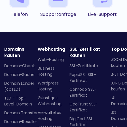
Telefon
Supportanfrage
Live-Support
Domains
Webhosting
SSL-Zertifikat
Top D
kaufen
kaufen
Web-Hosting
.COM D
kaufen
Domain-Check
SSL-Zertifikate
Business
Hosting
.NET Do
Domain-Suche
RapidSSL SSL-
Zertifikat
Wordpress
.ORG D
Domain Länder
Hosting
kaufen
(ccTLD)
Comodo SSL-
Zertifikat
Günstiges
.AI
TLD - Top-
Webhosting
Domainr
Level-Domain
GeoTrust SSL-
Zertifikat
Verwaltetes
.IO
Domain Transfer
Hosting
Domainr
DigiCert SSL
Domain-Reseller
Zertifikat