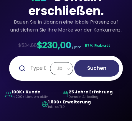
erschließen.
Bauen Sie in Libanon eine lokale Präsenz auf
und sichern Sie Ihre Marke vor der Konkurrenz.
$230,00
$534.88
57% Rabatt
/ jahr
Suchen
.lb
100K+ Kunde
25 Jahre Erfahrung
in 200+ Ländern aktiv
Domain & Hosting
1.600+ Erweiterung
inkl. ccTLD