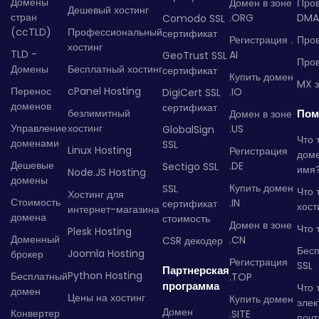
Домены
Домен в зоне
Про
Дешевый хостинг
стран
.ORG
DMA
Comodo SSL
(ccTLD)
Профессиональный
сертификат
Регистрация .
Пров
хостинг
TLD -
AI
GeoTrust SSL
Пров
Домены
Бесплатный хостинг
сертификат
Купить домен
MX з
Перенос
cPanel Hosting
.IO
DigiCert SSL
доменов
сертификат
безлимитный
Пом
Домен в зоне
Управление
хостинг
.US
GlobalSign
Что 
доменами
SSL
Linux Hosting
Регистрация
дом
Дешевые
.DE
Sectigo SSL
имя
Node.JS Hosting
домены
Купить домен
SSL
Что 
Хостинг для
Стоимость
.IN
сертификат
хост
интернет-магазина
домена
стоимость
Домен в зоне
Что 
Plesk Hosting
Доменный
.CN
CSR декодер
Бес
Joomla Hosting
брокер
Регистрация
SSL
Партнерская
Python Hosting
Бесплатный
.TOP
программа
Что 
домен
Цены на хостинг
Купить домен
элек
Домен
Конвертер
.SITE
почт