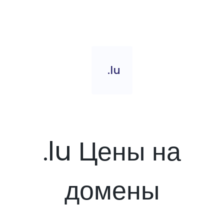
.lu
.lu Цены на
домены