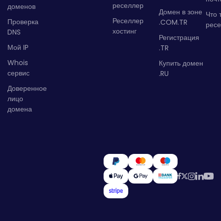
реселлер
доменов
Домен в зоне
Что 
Реселлер
Проверка
.COM.TR
рес
хостинг
DNS
Регистрация
Мой IP
.TR
Whois
Купить домен
сервис
.RU
Доверенное
лицо
домена