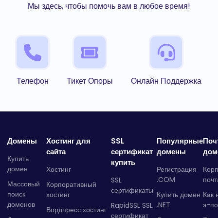
Мы здесь, чтобы помочь вам в любое время!
Телефон
Тикет Опоры
Онлайн Поддержка
Домены
Хостинг для
SSL
Популярные
Поч
сайта
сертификат
домены
дом
Купить
купить
домен
Хостинг
Регистрация
Кор
.COM
почт
SSL
Массовый
Корпоративный
сертификаты
поиск
хостинг
Купить домен
Как 
доменов
.NET
э-по
RapidSSL SSL
Вордпресс хостинг
сертификат