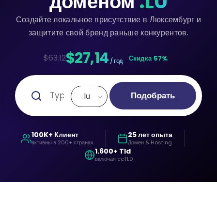
доменом
.LU
Создайте локальное присутствие в Люксембург и
защитите свой бренд раньше конкурентов.
$27,14
$63.12
Скидка 57%
/ год
Подобрать
.lu
100K+ Клиент
25 лет опыта
активны в 200+ странах
Домен & Hosting
1.600+ Tld
включая ccTLD