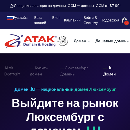
Специальная акция на домены .COM — домены .COM от $7.99!
Pусский
База
Блог
Войти В
Кампании
Поддержка
знаний
Систему
0
Домен
Дешевые домены
Atak
Купить
Люксембург
.lu
Domain
домен
Домены
Домен
Домен .lu — национальный домен Люксембург
Выйдите на рынок
Люксембург с