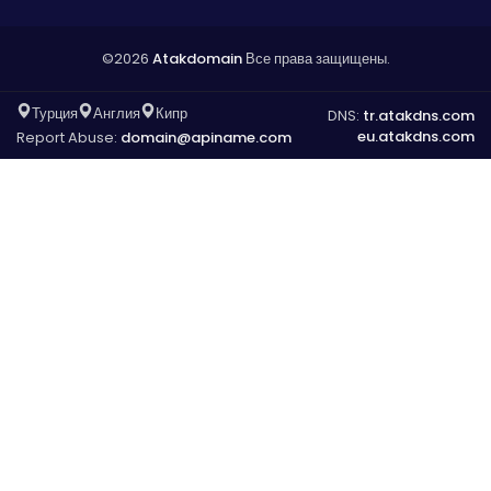
©2026
Atakdomain
Все права защищены.
Турция
Англия
Кипр
DNS:
tr.atakdns.com
eu.atakdns.com
Report Abuse:
domain@apiname.com