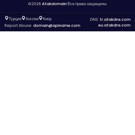
©2026
Atakdomain
Все права защищены.
Турция
Англия
Кипр
DNS:
tr.atakdns.com
eu.atakdns.com
Report Abuse:
domain@apiname.com