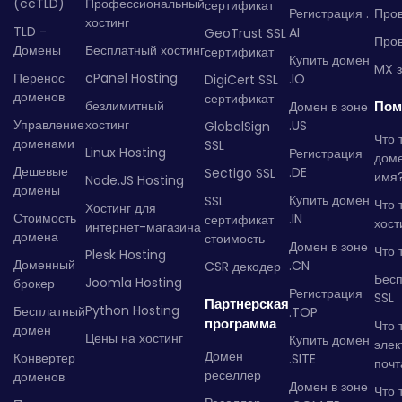
(ccTLD)
Профессиональный
сертификат
Регистрация .
Пров
хостинг
TLD -
AI
GeoTrust SSL
Пров
Домены
Бесплатный хостинг
сертификат
Купить домен
MX з
Перенос
cPanel Hosting
.IO
DigiCert SSL
доменов
сертификат
безлимитный
Пом
Домен в зоне
Управление
хостинг
.US
GlobalSign
Что 
доменами
SSL
Linux Hosting
Регистрация
дом
Дешевые
.DE
Sectigo SSL
имя
Node.JS Hosting
домены
Купить домен
SSL
Что 
Хостинг для
Стоимость
.IN
сертификат
хост
интернет-магазина
домена
стоимость
Домен в зоне
Что 
Plesk Hosting
Доменный
.CN
CSR декодер
Бес
Joomla Hosting
брокер
Регистрация
SSL
Партнерская
Python Hosting
Бесплатный
.TOP
программа
Что 
домен
Цены на хостинг
Купить домен
элек
Домен
Конвертер
.SITE
почт
реселлер
доменов
Домен в зоне
Что 