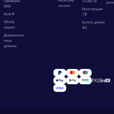
Реселлер
Проверка
.COM.TR
рес
хостинг
DNS
Регистрация
Мой IP
.TR
Whois
Купить домен
сервис
.RU
Доверенное
лицо
домена