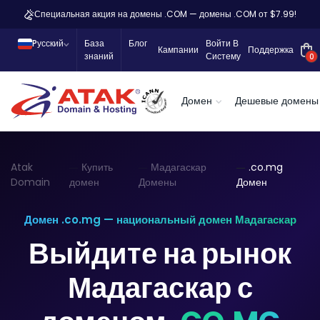
Специальная акция на домены .COM — домены .COM от $7.99!
Pусский
База
Блог
Войти В
Кампании
Поддержка
знаний
Систему
0
Домен
Дешевые домены
Atak
Купить
Мадагаскар
.co.mg
Domain
домен
Домены
Домен
Домен .co.mg — национальный домен Мадагаскар
Выйдите на рынок
Мадагаскар с