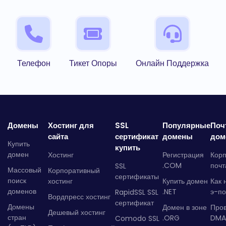
Телефон
Тикет Опоры
Онлайн Поддержка
Домены
Хостинг для
SSL
Популярные
Поч
сайта
сертификат
домены
дом
Купить
купить
домен
Хостинг
Регистрация
Кор
.COM
почт
SSL
Массовый
Корпоративный
сертификаты
поиск
хостинг
Купить домен
Как 
доменов
.NET
э-по
RapidSSL SSL
Вордпресс хостинг
сертификат
Домены
Домен в зоне
Про
Дешевый хостинг
стран
.ORG
DMA
Comodo SSL