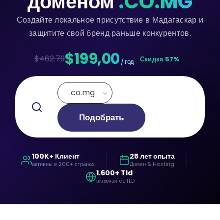
доменом
.CO.MG
Создайте локальное присутствие в Мадагаскар и
защитите свой бренд раньше конкурентов.
$199,00
$462.79
Скидка 57%
/ год
.co.mg
Подобрать
100K+ Клиент
25 лет опыта
активны в 200+ странах
Домен & Hosting
1.600+ Tld
включая ccTLD