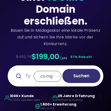
Domain
erschließen.
Bauen Sie in Madagaskar eine lokale Präsenz
auf und sichern Sie Ihre Marke vor der
Konkurrenz.
$199,00
$462.79
57% Rabatt
/ jahr
Suchen
.co.mg
100K+ Kunde
25 Jahre Erfahrung
in 200+ Ländern aktiv
Domain & Hosting
1.600+ Erweiterung
inkl. ccTLD