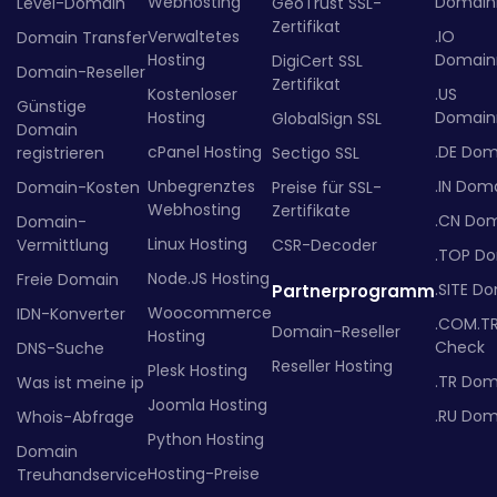
Webhosting
Domainr
Level-Domain
GeoTrust SSL-
Zertifikat
Verwaltetes
.IO
Domain Transfer
Hosting
Domainr
DigiCert SSL
Domain-Reseller
Zertifikat
Kostenloser
.US
Günstige
Hosting
Domainr
GlobalSign SSL
Domain
cPanel Hosting
.DE Dom
registrieren
Sectigo SSL
Unbegrenztes
.IN Dom
Domain-Kosten
Preise für SSL-
Webhosting
Zertifikate
.CN Do
Domain-
Linux Hosting
Vermittlung
CSR-Decoder
.TOP D
Node.JS Hosting
Freie Domain
.SITE D
Partnerprogramm
Woocommerce
IDN-Konverter
.COM.T
Domain-Reseller
Hosting
Check
DNS-Suche
Reseller Hosting
Plesk Hosting
.TR Dom
Was ist meine ip
Joomla Hosting
.RU Dom
Whois-Abfrage
Python Hosting
Domain
Hosting-Preise
Treuhandservice