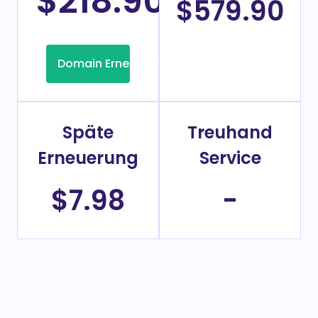
$218.90
/Jahr
$579.90
Domain Erneuerung
Späte
Treuhand
Erneuerung
Service
$7.98
-