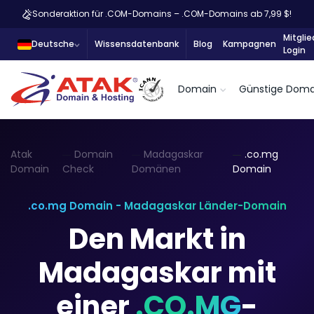
Sonderaktion für .COM-Domains – .COM-Domains ab 7,99 $!
Mitglie
Deutsche
Wissensdatenbank
Blog
Kampagnen
Login
Domain
Günstige Doma
Atak
Domain
Madagaskar
.co.mg
Domain
Check
Domänen
Domain
.co.mg Domain - Madagaskar Länder-Domain
Den Markt in
Madagaskar mit
einer
.CO.MG
-