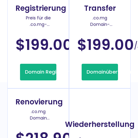
Registrierung
Transfer
Preis für die
.co.mg
.co.mg-
Domain-
Domainregistrierung
Überweisenpreis
$199.00
$199.00
/Jahr
/
Domain Registrierung
Domainübertragung
Renovierung
.co.mg
Domain
Wiederherstellung
Verlängerungspreis