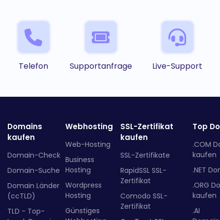
Telefon
Supportanfrage
Live-Support
Domains
Webhosting
SSL-Zertifikat
Top D
kaufen
kaufen
Web-Hosting
.COM D
kaufen
Domain-Check
SSL-Zertifikate
Business
Hosting
.NET Do
Domain-Suche
RapidSSL SSL-
Zertifikat
Wordpress
.ORG D
Domain Länder
Hosting
kaufen
(ccTLD)
Comodo SSL-
Zertifikat
Günstiges
.AI
TLD - Top-