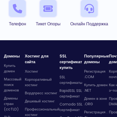
Телефон
Тикет Опоры
Онлайн Поддержка
Домены
Хостинг для
SSL
Популярные
Поч
сайта
сертификат
домены
дом
Купить
купить
домен
Хостинг
Регистрация
Кор
.COM
почт
SSL
Массовый
Корпоративный
сертификаты
поиск
хостинг
Купить домен
Как 
доменов
.NET
э-по
RapidSSL SSL
Вордпресс хостинг
сертификат
Домены
Домен в зоне
Про
Дешевый хостинг
стран
.ORG
DMA
Comodo SSL
(ccTLD)
Профессиональный
сертификат
Регистрация .
Пров
хостинг