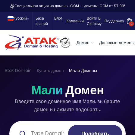
Специальная акция на домены .COM — домены .COM от $7.99!
Pусский
База
Блог
Войти В
Кампании
Поддержка
знаний
Систему
0
Домен
Дешевые домены
Atak Domain
Купить домен
Мали Домены
Мали
Домен
Введите свое доменное имя Мали, выберите
домен и нажмите подобрать.
Подобрать