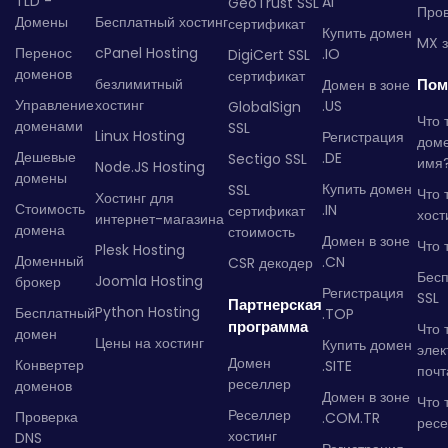
TLD -
AI
GeoTrust SSL
Пров
Домены
Бесплатный хостинг
сертификат
Купить домен
MX з
Перенос
cPanel Hosting
.IO
DigiCert SSL
доменов
сертификат
безлимитный
Пом
Домен в зоне
Управление
хостинг
.US
GlobalSign
Что 
доменами
SSL
Linux Hosting
Регистрация
дом
Дешевые
.DE
Sectigo SSL
имя
Node.JS Hosting
домены
Купить домен
SSL
Что 
Хостинг для
Стоимость
.IN
сертификат
хост
интернет-магазина
домена
стоимость
Домен в зоне
Что 
Plesk Hosting
Доменный
.CN
CSR декодер
Бес
Joomla Hosting
брокер
Регистрация
SSL
Партнерская
Python Hosting
Бесплатный
.TOP
программа
Что 
домен
Цены на хостинг
Купить домен
элек
Домен
Конвертер
.SITE
почт
реселлер
доменов
Домен в зоне
Что 
Реселлер
Проверка
.COM.TR
рес
хостинг
DNS