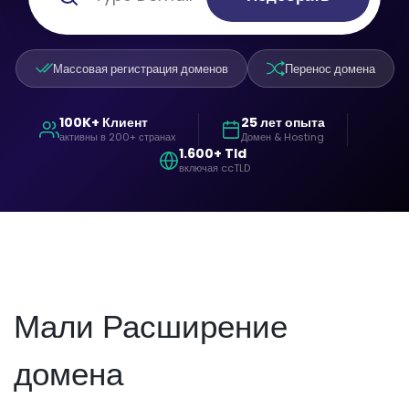
Массовая регистрация доменов
Перенос домена
100K+ Клиент
25 лет опыта
активны в 200+ странах
Домен & Hosting
1.600+ Tld
включая ccTLD
Мали Расширение
домена