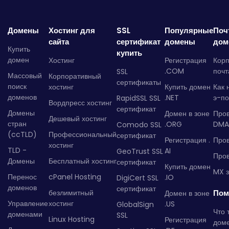
Домены
Хостинг для
SSL
Популярные
Поч
сайта
сертификат
домены
дом
Купить
купить
домен
Хостинг
Регистрация
Кор
.COM
почт
SSL
Массовый
Корпоративный
сертификаты
поиск
хостинг
Купить домен
Как 
доменов
.NET
э-по
RapidSSL SSL
Вордпресс хостинг
сертификат
Домены
Домен в зоне
Про
Дешевый хостинг
стран
.ORG
DMA
Comodo SSL
(ccTLD)
Профессиональный
сертификат
Регистрация .
Пров
хостинг
TLD -
AI
GeoTrust SSL
Пров
Домены
Бесплатный хостинг
сертификат
Купить домен
MX з
Перенос
cPanel Hosting
.IO
DigiCert SSL
доменов
сертификат
безлимитный
Пом
Домен в зоне
Управление
хостинг
.US
GlobalSign
Что 
доменами
SSL
Linux Hosting
Регистрация
дом