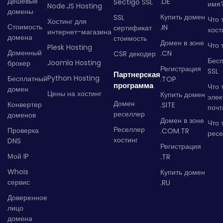
Дешевые
.DE
Sectigo SSL
имя
Node.JS Hosting
домены
Купить домен
SSL
Что 
Хостинг для
Стоимость
.IN
сертификат
хост
интернет-магазина
домена
стоимость
Домен в зоне
Что 
Plesk Hosting
Доменный
.CN
CSR декодер
Бес
Joomla Hosting
брокер
Регистрация
SSL
Партнерская
Python Hosting
Бесплатный
.TOP
программа
Что 
домен
Цены на хостинг
Купить домен
элек
Домен
Конвертер
.SITE
почт
реселлер
доменов
Домен в зоне
Что 
Реселлер
Проверка
.COM.TR
рес
хостинг
DNS
Регистрация
Мой IP
.TR
Whois
Купить домен
сервис
.RU
Доверенное
лицо
домена