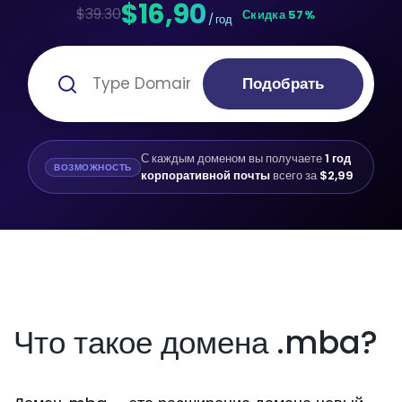
$16,90
$39.30
Скидка 57%
/ год
Подобрать
С каждым доменом вы получаете
1 год
ВОЗМОЖНОСТЬ
корпоративной почты
всего за
$2,99
Что такое домена .mba?