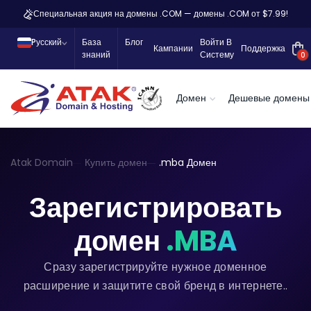
Специальная акция на домены .COM — домены .COM от $7.99!
Pусский
База
Блог
Войти В
Кампании
Поддержка
знаний
Систему
0
Домен
Дешевые домены
Atak Domain
Купить домен
.mba Домен
Зарегистрировать
домен
.MBA
Сразу зарегистрируйте нужное доменное
расширение и защитите свой бренд в интернете..