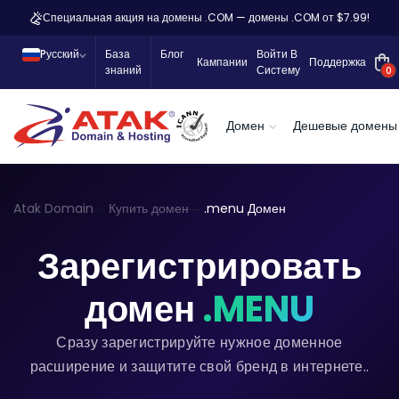
Специальная акция на домены .COM — домены .COM от $7.99!
Pусский
База
Блог
Войти В
Кампании
Поддержка
знаний
Систему
0
Домен
Дешевые домены
Atak Domain
Купить домен
.menu Домен
Зарегистрировать
домен
.MENU
Сразу зарегистрируйте нужное доменное
расширение и защитите свой бренд в интернете..