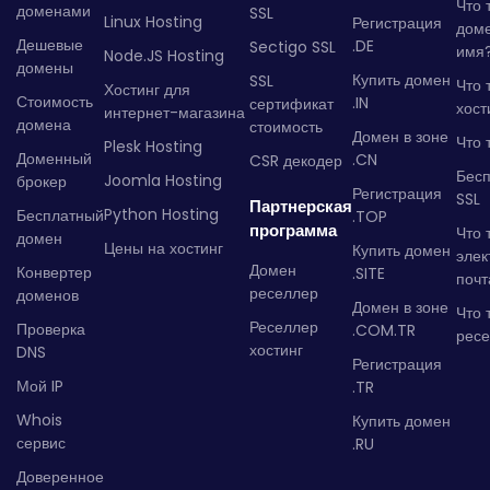
Что 
доменами
SSL
Linux Hosting
Регистрация
дом
Дешевые
.DE
Sectigo SSL
имя
Node.JS Hosting
домены
Купить домен
SSL
Что 
Хостинг для
Стоимость
.IN
сертификат
хост
интернет-магазина
домена
стоимость
Домен в зоне
Что 
Plesk Hosting
Доменный
.CN
CSR декодер
Бес
Joomla Hosting
брокер
Регистрация
SSL
Партнерская
Python Hosting
Бесплатный
.TOP
программа
Что 
домен
Цены на хостинг
Купить домен
элек
Домен
Конвертер
.SITE
почт
реселлер
доменов
Домен в зоне
Что 
Реселлер
Проверка
.COM.TR
рес
хостинг
DNS
Регистрация
Мой IP
.TR
Whois
Купить домен
сервис
.RU
Доверенное