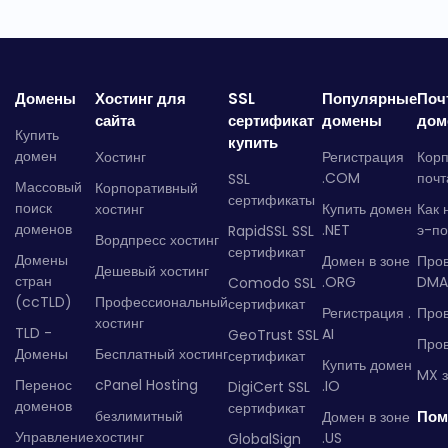
Домены
Хостинг для
SSL
Популярные
Поч
сайта
сертификат
домены
дом
Купить
купить
домен
Хостинг
Регистрация
Кор
.COM
почт
SSL
Массовый
Корпоративный
сертификаты
поиск
хостинг
Купить домен
Как 
доменов
.NET
э-по
RapidSSL SSL
Вордпресс хостинг
сертификат
Домены
Домен в зоне
Про
Дешевый хостинг
стран
.ORG
DMA
Comodo SSL
(ccTLD)
Профессиональный
сертификат
Регистрация .
Пров
хостинг
TLD -
AI
GeoTrust SSL
Пров
Домены
Бесплатный хостинг
сертификат
Купить домен
MX з
Перенос
cPanel Hosting
.IO
DigiCert SSL
доменов
сертификат
безлимитный
Пом
Домен в зоне
Управление
хостинг
.US
GlobalSign