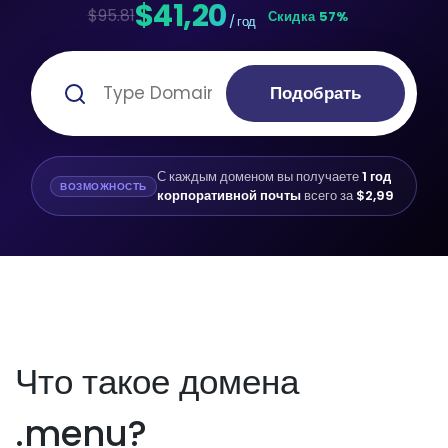
$41,20
$95.81
Скидка 57%
/ год
Подобрать
С каждым доменом вы получаете
1 год
ВОЗМОЖНОСТЬ
корпоративной почты
всего за
$2,99
Что такое домена
.menu?