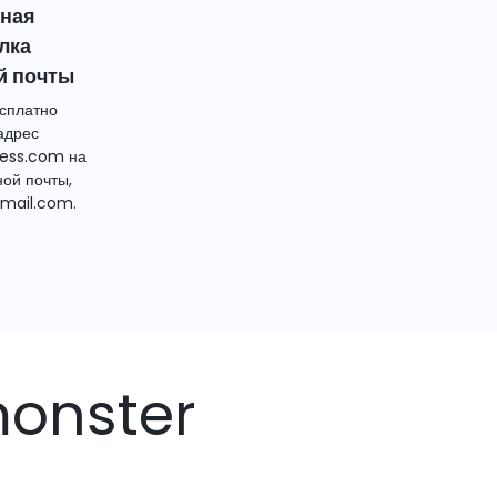
тная
лка
й почты
сплатно
адрес
ess.com на
ной почты,
mail.com.
monster