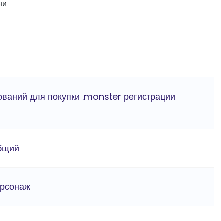
ни
ований для покупки .monster регистрации
бщий
ерсонаж