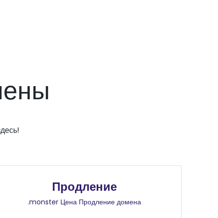
мены
десь!
Продление
.monster Цена Продление домена