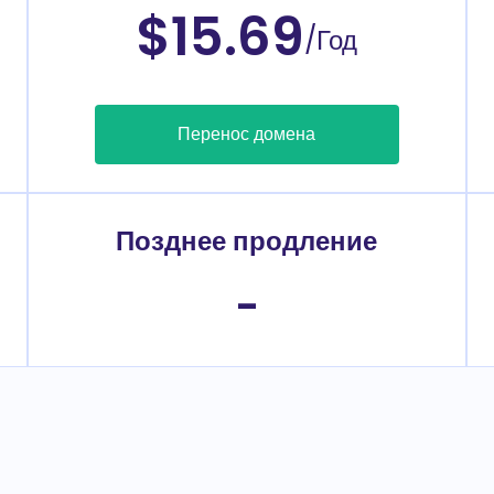
$15.69
/Год
Перенос домена
Позднее продление
-