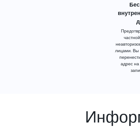
Бес
внутре
д
Предотвр
частной
неавторизо
лицами. Вы
перенест
адрес на
запи
Информ