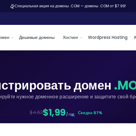
Специальная акция на домены .COM — домены .COM от $7.99!
омен
Дешевые домены
Хостинг
Wordpress Hosting
истрировать домен
.M
ируйте нужное доменное расширение и защитите свой бре
$1,99
$4.63
Скидка 57%
/ год