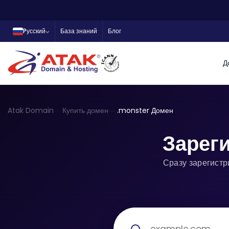
Pусский
База знаний
Блог
Д
Atak Domain
Купить домен
.monster Домен
Зарег
Сразу зарегистр