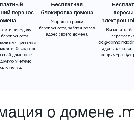
платный
Бесплатная
Беспла
нний перенос
блокировка домена
пересы
омена
электронно
Устраните риски
безопасности, заблокировав
атите передачу
Вы можете бе
адрес своего домена.
 безопасности
переслать 
ванными третьими
ad@domainaddr
 можете бесплатно
адрес электрон
и свой доменный
например ad@g
 другую учетную
сь клиента.
ация о домене .