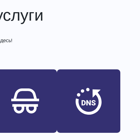
слуги
десь!