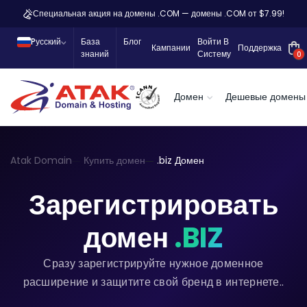
Специальная акция на домены .COM — домены .COM от $7.99!
Pусский
База
Блог
Войти В
Кампании
Поддержка
знаний
Систему
0
Домен
Дешевые домены
Atak Domain
Купить домен
.biz Домен
Зарегистрировать
домен
.BIZ
Сразу зарегистрируйте нужное доменное
расширение и защитите свой бренд в интернете..