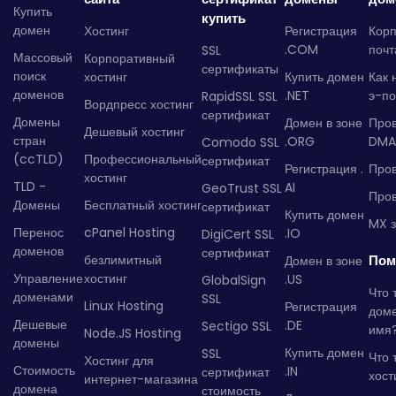
Купить
купить
домен
Хостинг
Регистрация
Кор
.COM
почт
SSL
Массовый
Корпоративный
сертификаты
поиск
хостинг
Купить домен
Как 
доменов
.NET
э-по
RapidSSL SSL
Вордпресс хостинг
сертификат
Домены
Домен в зоне
Про
Дешевый хостинг
стран
.ORG
DMA
Comodo SSL
(ccTLD)
Профессиональный
сертификат
Регистрация .
Пров
хостинг
TLD -
AI
GeoTrust SSL
Пров
Домены
Бесплатный хостинг
сертификат
Купить домен
MX з
Перенос
cPanel Hosting
.IO
DigiCert SSL
доменов
сертификат
безлимитный
Пом
Домен в зоне
Управление
хостинг
.US
GlobalSign
Что 
доменами
SSL
Linux Hosting
Регистрация
дом
Дешевые
.DE
Sectigo SSL
имя
Node.JS Hosting
домены
Купить домен
SSL
Что 
Хостинг для
Стоимость
.IN
сертификат
хост
интернет-магазина
домена
стоимость