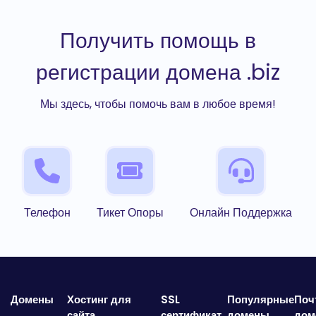
Получить помощь в
регистрации домена .biz
Мы здесь, чтобы помочь вам в любое время!
Телефон
Тикет Опоры
Онлайн Поддержка
Домены
Хостинг для
SSL
Популярные
Поч
сайта
сертификат
домены
дом