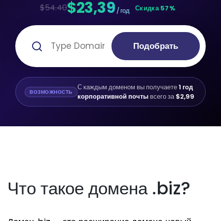
$23,39
$54.40
Скидка 57%
/ год
Подобрать
С каждым доменом вы получаете
1 год
ВОЗМОЖНОСТЬ
корпоративной почты
всего за
$2,99
Что такое домена .biz?