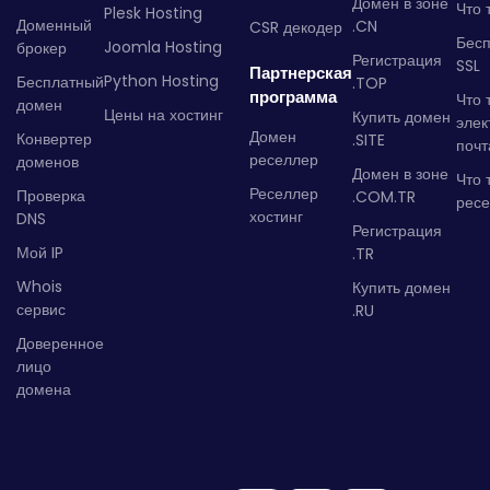
Домен в зоне
Что 
Plesk Hosting
Доменный
.CN
CSR декодер
Бес
Joomla Hosting
брокер
Регистрация
SSL
Партнерская
Python Hosting
Бесплатный
.TOP
программа
Что 
домен
Цены на хостинг
Купить домен
элек
Домен
Конвертер
.SITE
почт
реселлер
доменов
Домен в зоне
Что 
Реселлер
Проверка
.COM.TR
рес
хостинг
DNS
Регистрация
Мой IP
.TR
Whois
Купить домен
сервис
.RU
Доверенное
лицо
домена