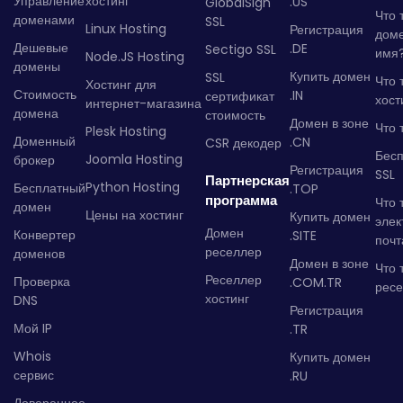
Управление
хостинг
.US
GlobalSign
Что 
доменами
SSL
Linux Hosting
Регистрация
дом
Дешевые
.DE
Sectigo SSL
имя
Node.JS Hosting
домены
Купить домен
SSL
Что 
Хостинг для
Стоимость
.IN
сертификат
хост
интернет-магазина
домена
стоимость
Домен в зоне
Что 
Plesk Hosting
Доменный
.CN
CSR декодер
Бес
Joomla Hosting
брокер
Регистрация
SSL
Партнерская
Python Hosting
Бесплатный
.TOP
программа
Что 
домен
Цены на хостинг
Купить домен
элек
Домен
Конвертер
.SITE
почт
реселлер
доменов
Домен в зоне
Что 
Реселлер
Проверка
.COM.TR
рес
хостинг
DNS
Регистрация
Мой IP
.TR
Whois
Купить домен
сервис
.RU
Доверенное