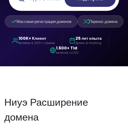
Массовая регистрация доменов
Перенос домена
100K+ Клиент
25 лет опыта
активны в 200+ странах
Домен & Hosting
1.600+ Tld
включая ccTLD
Ниуэ Расширение
домена