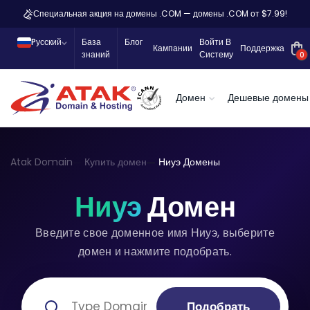
Специальная акция на домены .COM — домены .COM от $7.99!
Pусский
База
Блог
Войти В
Кампании
Поддержка
знаний
Систему
0
Домен
Дешевые домены
Atak Domain
Купить домен
Ниуэ Домены
Ниуэ
Домен
Введите свое доменное имя Ниуэ, выберите
домен и нажмите подобрать.
Подобрать