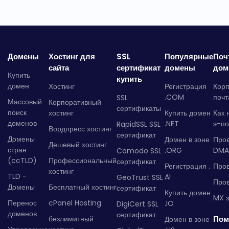
Домены
Хостинг для
SSL
Популярные
Поч
сайта
сертификат
домены
дом
Купить
купить
домен
Хостинг
Регистрация
Кор
.COM
почт
SSL
Массовый
Корпоративный
сертификаты
поиск
хостинг
Купить домен
Как 
доменов
.NET
э-по
RapidSSL SSL
Вордпресс хостинг
сертификат
Домены
Домен в зоне
Про
Дешевый хостинг
стран
.ORG
DMA
Comodo SSL
(ccTLD)
Профессиональный
сертификат
Регистрация .
Пров
хостинг
TLD -
AI
GeoTrust SSL
Пров
Домены
Бесплатный хостинг
сертификат
Купить домен
MX з
Перенос
cPanel Hosting
.IO
DigiCert SSL
доменов
сертификат
безлимитный
Пом
Домен в зоне