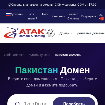
Специальная акция на домены .COM — домены .COM от $7.99!
Pусский
База
Блог
Войти В
Кампании
Поддержка
знаний
Систему
0
Домен
Дешевые домены
Atak Domain
Купить домен
Пакистан Домены
Пакистан
Домен
Введите свое доменное имя Пакистан, выберите
домен и нажмите подобрать.
Подобрать