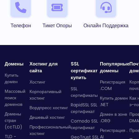
Телефон
Тикет Опоры
Онлайн Поддержка
Домены
Хостинг для
SSL
Популярные
Поч
сайта
сертификат
домены
дом
Купить
купить
домен
Хостинг
Регистрация
Кор
.COM
почт
SSL
Массовый
Корпоративный
сертификаты
поиск
хостинг
Купить домен
Как 
доменов
.NET
э-по
RapidSSL SSL
Вордпресс хостинг
сертификат
Домены
Домен в зоне
Про
Дешевый хостинг
стран
.ORG
DMA
Comodo SSL
(ccTLD)
Профессиональный
сертификат
Регистрация .
Пров
хостинг
TLD -
AI
GeoTrust SSL