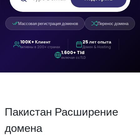
Массовая регистрация доменов
Перенос домена
100K+ Клиент
25 лет опыта
активны в 200+ странах
Домен & Hosting
1.600+ Tld
включая ccTLD
Пакистан Расширение
домена