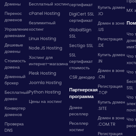
Пров
Домены
Бесплатный хостинг
сертификат
Купить домен
MX з
Перенос
cPanel Hosting
.IO
DigiCert SSL
доменов
сертификат
безлимитный
Пом
Домен в зоне
Управление
хостинг
.US
GlobalSign
Что 
доменами
SSL
Linux Hosting
Регистрация
дом
Дешевые
.DE
Sectigo SSL
имя
Node.JS Hosting
домены
Купить домен
SSL
Что 
Хостинг для
Стоимость
.IN
сертификат
хост
интернет-магазина
домена
стоимость
Домен в зоне
Что 
Plesk Hosting
Доменный
.CN
CSR декодер
Бес
Joomla Hosting
брокер
Регистрация
SSL
Партнерская
Python Hosting
Бесплатный
.TOP
программа
Что 
домен
Цены на хостинг
Купить домен
элек
Домен
Конвертер
.SITE
почт
реселлер
доменов
Домен в зоне
Что 
Реселлер
Проверка
.COM.TR
рес
хостинг
DNS
Регистрация