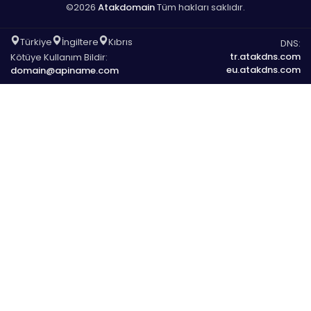
©2026
Atakdomain
Tüm hakları saklıdır.
Türkiye
İngiltere
Kıbrıs
DNS:
tr.atakdns.com
Kötüye Kullanım Bildir:
eu.atakdns.com
domain@apiname.com