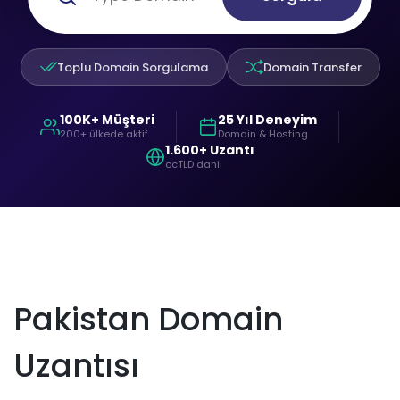
Toplu Domain Sorgulama
Domain Transfer
100K+ Müşteri
25 Yıl Deneyim
200+ ülkede aktif
Domain & Hosting
1.600+ Uzantı
ccTLD dahil
Pakistan Domain
Uzantısı