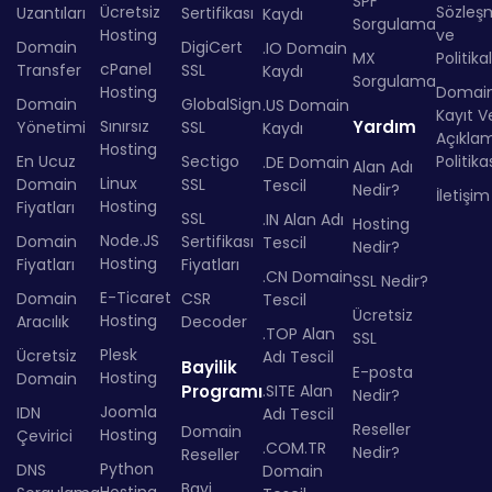
SPF
Ücretsiz
Sözleş
Uzantıları
Sertifikası
Kaydı
Sorgulama
Hosting
ve
Domain
DigiCert
.IO Domain
MX
Politika
cPanel
Transfer
SSL
Kaydı
Sorgulama
Hosting
Domai
Domain
GlobalSign
.US Domain
Kayıt Ve
Sınırsız
Yardım
Yönetimi
SSL
Kaydı
Açıkla
Hosting
En Ucuz
Sectigo
Politika
.DE Domain
Alan Adı
Linux
Domain
SSL
Tescil
Nedir?
İletişim
Hosting
Fiyatları
SSL
.IN Alan Adı
Hosting
Node.JS
Domain
Sertifikası
Tescil
Nedir?
Hosting
Fiyatları
Fiyatları
.CN Domain
SSL Nedir?
E-Ticaret
Domain
CSR
Tescil
Ücretsiz
Hosting
Aracılık
Decoder
.TOP Alan
SSL
Plesk
Ücretsiz
Adı Tescil
Bayilik
E-posta
Hosting
Domain
Programı
.SITE Alan
Nedir?
Joomla
IDN
Adı Tescil
Reseller
Domain
Hosting
Çevirici
.COM.TR
Nedir?
Reseller
Python
DNS
Domain
Bayi