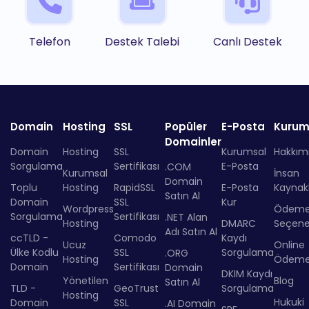
Telefon
Destek Talebi
Canlı Destek
Domain
Hosting
SSL
Popüler
E-Posta
Kurum
Domainler
Domain
Hosting
SSL
Kurumsal
Hakkım
Sorgulama
Sertifikası
E-Posta
.COM
Kurumsal
İnsan
Domain
Toplu
Hosting
RapidSSL
E-Posta
Kaynakl
Satın Al
Domain
SSL
Kur
Wordpress
Ödem
Sorgulama
Sertifikası
.NET Alan
Hosting
DMARC
Seçenek
Adı Satın Al
ccTLD -
Comodo
Kaydı
Ucuz
Online
Ülke Kodlu
SSL
Sorgulama
.ORG
Hosting
Ödem
Domain
Sertifikası
Domain
DKIM Kaydı
Yönetilen
Blog
Satın Al
TLD -
GeoTrust
Sorgulama
Hosting
Hukuki
Domain
SSL
.AI Domain