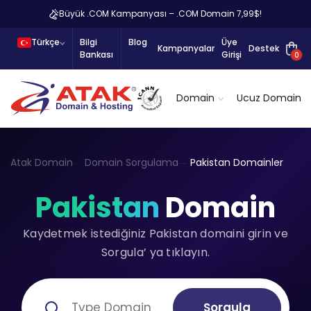
Büyük .COM Kampanyası – .COM Domain 7,99$!
Türkçe
Bilgi
Blog
Üye
Kampanyalar
Destek
Bankası
Girişi
0
Domain
Ucuz Domain
Atak Domain
Domain Sorgulama
Pakistan Domainler
Pakistan
Domain
Kaydetmek istediğiniz Pakistan domaini girin ve
Sorgula’ ya tıklayın.
Sorgula