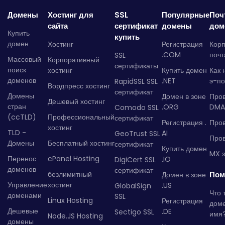
Домены
Хостинг для
SSL
Популярные
Поч
сайта
сертификат
домены
дом
Купить
купить
домен
Хостинг
Регистрация
Кор
.COM
почт
SSL
Массовый
Корпоративный
сертификаты
поиск
хостинг
Купить домен
Как 
доменов
.NET
э-по
RapidSSL SSL
Вордпресс хостинг
сертификат
Домены
Домен в зоне
Про
Дешевый хостинг
стран
.ORG
DMA
Comodo SSL
(ccTLD)
Профессиональный
сертификат
Регистрация .
Пров
хостинг
TLD -
AI
GeoTrust SSL
Пров
Домены
Бесплатный хостинг
сертификат
Купить домен
MX з
Перенос
cPanel Hosting
.IO
DigiCert SSL
доменов
сертификат
безлимитный
Пом
Домен в зоне
Управление
хостинг
.US
GlobalSign
Что 
доменами
SSL
Linux Hosting
Регистрация
дом
Дешевые
.DE
Sectigo SSL
имя
Node.JS Hosting
домены