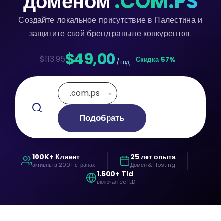
доменом
.COM.PS
Создайте локальное присутствие в Палестина и
защитите свой бренд раньше конкурентов.
$49,00
$113.95
Скидка 57%
/ год
.com.ps
Подобрать
100K+ Клиент
25 лет опыта
активны в 200+ странах
Домен & Hosting
1.600+ Tld
включая ccTLD