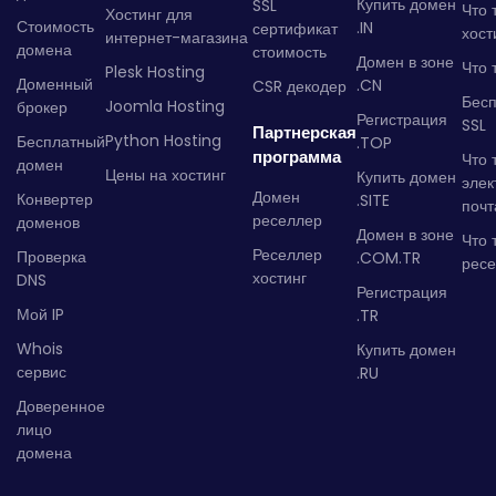
Купить домен
SSL
Что 
Хостинг для
Стоимость
.IN
сертификат
хост
интернет-магазина
домена
стоимость
Домен в зоне
Что 
Plesk Hosting
Доменный
.CN
CSR декодер
Бес
Joomla Hosting
брокер
Регистрация
SSL
Партнерская
Python Hosting
Бесплатный
.TOP
программа
Что 
домен
Цены на хостинг
Купить домен
элек
Домен
Конвертер
.SITE
почт
реселлер
доменов
Домен в зоне
Что 
Реселлер
Проверка
.COM.TR
рес
хостинг
DNS
Регистрация
Мой IP
.TR
Whois
Купить домен
сервис
.RU
Доверенное
лицо
домена