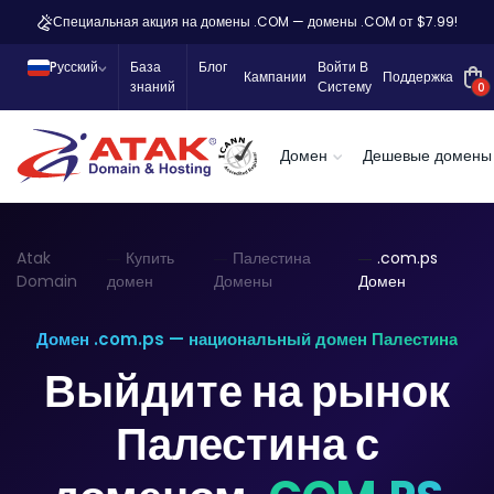
Специальная акция на домены .COM — домены .COM от $7.99!
Pусский
База
Блог
Войти В
Кампании
Поддержка
знаний
Систему
0
Домен
Дешевые домены
Atak
Купить
Палестина
.com.ps
Domain
домен
Домены
Домен
Домен .com.ps — национальный домен Палестина
Выйдите на рынок
Палестина с