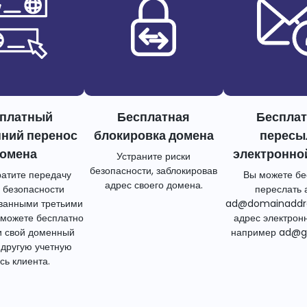
платный
Бесплатная
Беспла
нний перенос
блокировка домена
пересы
омена
электронно
Устраните риски
безопасности, заблокировав
атите передачу
Вы можете бе
адрес своего домена.
 безопасности
переслать 
ванными третьими
ad@domainaddr
 можете бесплатно
адрес электрон
и свой доменный
например ad@g
 другую учетную
сь клиента.