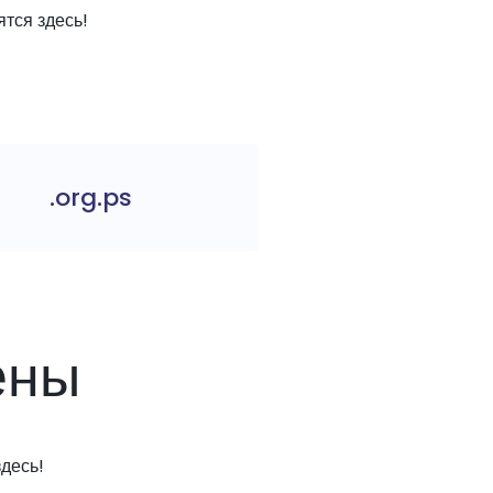
тся здесь!
.org.ps
ены
десь!