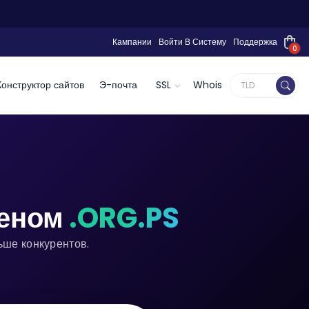
Кампании
Войти В Систему
Поддержка
0
Конструктор сайтов
Э-почта
SSL
Whois
меном
.ORG.PS
ьше конкурентов.