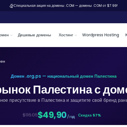
Специальная акция на домены .COM — домены .COM от $7.99!
омен
Дешевые домены
Хостинг
Wordpress Hosting
мен
Домен .org.ps — национальный домен Палестина
рынок Палестина с до
ное присутствие в Палестина и защитите свой бренд ран
$49,90
$116.05
Скидка 57%
/ год