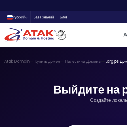
Pусский
База знаний
Блог
Д
Atak Domain
Купить домен
Палестина Домены
.org.ps До
Выйдите на 
Создайте локаль