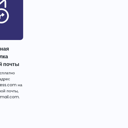
тная
лка
й почты
сплатно
адрес
ess.com на
ной почты,
mail.com.