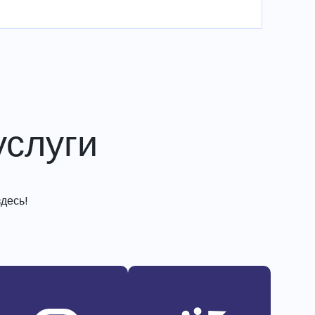
слуги
десь!