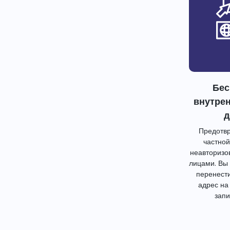
Бес
внутре
д
Предотвр
частной
неавторизо
лицами. Вы
перенест
адрес на
запи