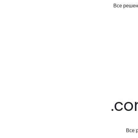
Все решени
.co
Все 