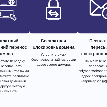
платный
Бесплатная
Беспла
нний перенос
блокировка домена
пересы
омена
электронно
Устраните риски
безопасности, заблокировав
атите передачу
Вы можете бе
адрес своего домена.
 безопасности
переслать 
ванными третьими
ad@domainaddr
 можете бесплатно
адрес электрон
и свой доменный
например ad@g
 другую учетную
сь клиента.