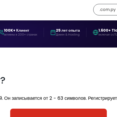
.com.py
100K+ Клиент
25 лет опыта
1.600+ Tl
активны в 200+ странах
Домен & Hosting
включая ccT
y?
Он записывается от 2 - 63 символов. Регистрируетс