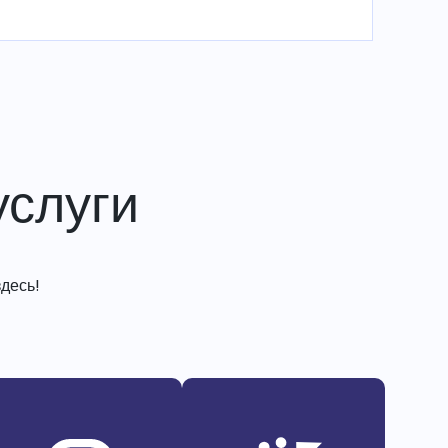
слуги
десь!