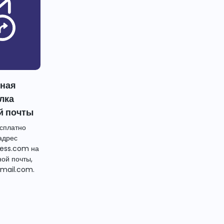
тная
лка
й почты
сплатно
адрес
ess.com на
ной почты,
mail.com.