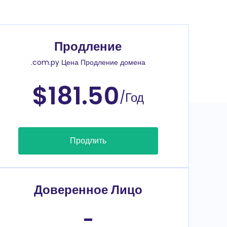
Продление
.com.py Цена Продление домена
$181.50
/Год
Продлить
Доверенное Лицо
-