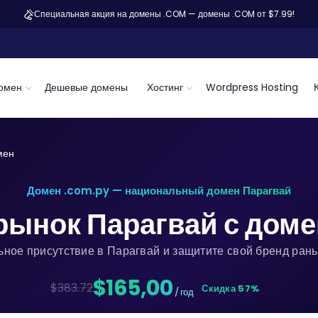
Специальная акция на домены .COM — домены .COM от $7.99!
омен
Дешевые домены
Хостинг
Wordpress Hosting
мен
Домен .com.py — национальный домен Парагвай
рынок Парагвай с дом
ьное присутствие в Парагвай и защитите свой бренд рань
$165,00
$383.72
Скидка 57%
/ год