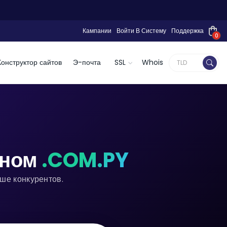
Кампании
Войти В Систему
Поддержка
0
Конструктор сайтов
Э-почта
SSL
Whois
еном
.COM.PY
ше конкурентов.