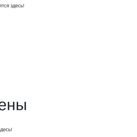
тся здесь!
мены
десь!