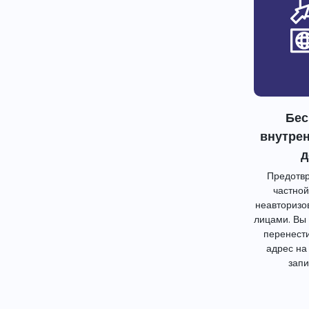
Бес
внутре
д
Предотвр
частной
неавторизо
лицами. Вы
перенест
адрес на
запи