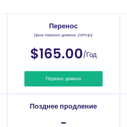
Перенос
Цена перенос домена .com.py
$165.00
/Год
Перенос домена
Позднее продление
-