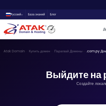
Pусский
База знаний
Блог
Д
Atak Domain
Купить домен
Парагвай Домены
.com.py До
Выйдите на 
Создайте локал