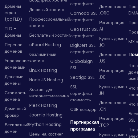
Вордпресс хостинг
сертификат
Домены
Домен в зоне
Про
Дешевый хостинг
стран
.ORG
DMA
Comodo SSL
(ccTLD)
Профессиональный
сертификат
Регистрация .
Пров
хостинг
TLD -
AI
GeoTrust SSL
Пров
Домены
Бесплатный хостинг
сертификат
Купить домен
MX з
Перенос
cPanel Hosting
.IO
DigiCert SSL
доменов
сертификат
безлимитный
Пом
Домен в зоне
Управление
хостинг
.US
GlobalSign
Что 
доменами
SSL
Linux Hosting
Регистрация
дом
Дешевые
.DE
Sectigo SSL
имя
Node.JS Hosting
домены
Купить домен
SSL
Что 
Хостинг для
Стоимость
.IN
сертификат
хост
интернет-магазина
домена
стоимость
Домен в зоне
Что 
Plesk Hosting
Доменный
.CN
CSR декодер
Бес
Joomla Hosting
брокер
Регистрация
SSL
Партнерская
Python Hosting
Бесплатный
.TOP
программа
Что 
домен
Цены на хостинг
Купить домен
элек