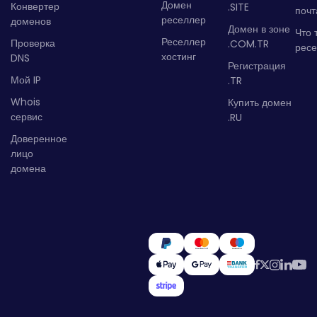
Домен
Конвертер
.SITE
почт
реселлер
доменов
Домен в зоне
Что 
Реселлер
Проверка
.COM.TR
рес
хостинг
DNS
Регистрация
Мой IP
.TR
Whois
Купить домен
сервис
.RU
Доверенное
лицо
домена