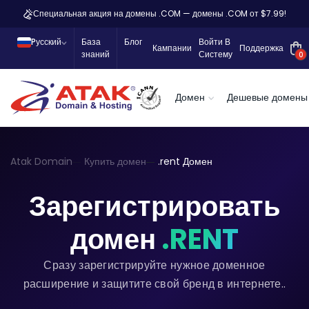
Специальная акция на домены .COM — домены .COM от $7.99!
Pусский
База
Блог
Войти В
Кампании
Поддержка
знаний
Систему
0
Домен
Дешевые домены
Atak Domain
Купить домен
.rent Домен
Зарегистрировать
домен
.RENT
Сразу зарегистрируйте нужное доменное
расширение и защитите свой бренд в интернете..