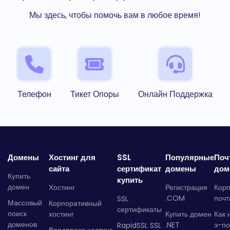
Мы здесь, чтобы помочь вам в любое время!
Телефон
Тикет Опоры
Онлайн Поддержка
Домены
Хостинг для
SSL
Популярные
Поч
сайта
сертификат
домены
дом
Купить
купить
домен
Хостинг
Регистрация
Кор
.COM
почт
SSL
Массовый
Корпоративный
сертификаты
поиск
хостинг
Купить домен
Как 
доменов
.NET
э-по
RapidSSL SSL