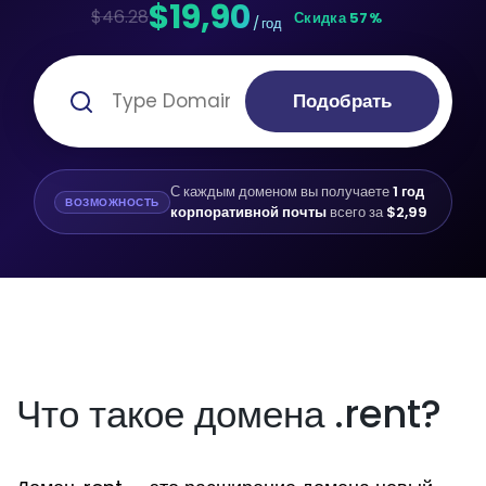
$19,90
$46.28
Скидка 57%
/ год
Подобрать
С каждым доменом вы получаете
1 год
ВОЗМОЖНОСТЬ
корпоративной почты
всего за
$2,99
Что такое домена .rent?