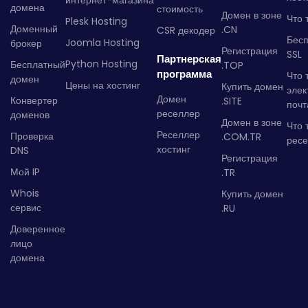
интернет-магазина
домена
стоимость
Домен в зоне
Что 
Plesk Hosting
Доменный
.CN
CSR декодер
Бес
Joomla Hosting
брокер
Регистрация
SSL
Партнерская
Python Hosting
Бесплатный
.TOP
программа
Что 
домен
Цены на хостинг
Купить домен
элек
Домен
Конвертер
.SITE
почт
реселлер
доменов
Домен в зоне
Что 
Реселлер
Проверка
.COM.TR
рес
хостинг
DNS
Регистрация
Мой IP
.TR
Whois
Купить домен
сервис
.RU
Доверенное
лицо
домена