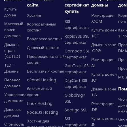
сайта
сертификат
домены
дом
Купить
купить
домен
Хостинг
Регистрация
Кор
.COM
почт
SSL
Массовый
Корпоративный
сертификаты
поиск
хостинг
Купить домен
Как 
доменов
.NET
э-по
RapidSSL SSL
Вордпресс хостинг
сертификат
Домены
Домен в зоне
Про
Дешевый хостинг
стран
.ORG
DMA
Comodo SSL
(ccTLD)
Профессиональный
сертификат
Регистрация .
Пров
хостинг
TLD -
AI
GeoTrust SSL
Пров
Домены
Бесплатный хостинг
сертификат
Купить домен
MX з
Перенос
cPanel Hosting
.IO
DigiCert SSL
доменов
сертификат
безлимитный
Пом
Домен в зоне
Управление
хостинг
.US
GlobalSign
Что 
доменами
SSL
Linux Hosting
Регистрация
дом
Дешевые
.DE
Sectigo SSL
имя
Node.JS Hosting
домены
Купить домен
SSL
Что 
Хостинг для
Стоимость
.IN
сертификат
хост