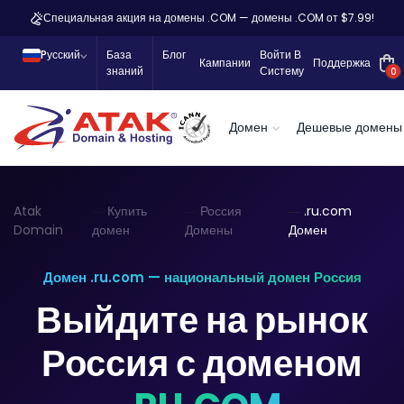
Специальная акция на домены .COM — домены .COM от $7.99!
Pусский
База
Блог
Войти В
Кампании
Поддержка
знаний
Систему
0
Домен
Дешевые домены
Atak
Купить
Россия
.ru.com
Domain
домен
Домены
Домен
Домен .ru.com — национальный домен Россия
Выйдите на рынок
Россия с доменом