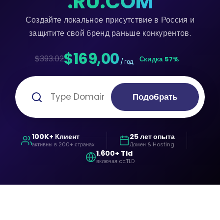
.RU.COM
Создайте локальное присутствие в Россия и
защитите свой бренд раньше конкурентов.
$169,00
$393.02
Скидка 57%
/ год
Подобрать
100K+ Клиент
25 лет опыта
активны в 200+ странах
Домен & Hosting
1.600+ Tld
включая ccTLD