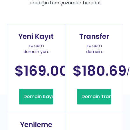
aradığın tüm çözümler burada!
Yeni Kayıt
Transfer
.ru.com
.ru.com
domain yeni
domain
kayıt fiyatı
transfer fiyatı
$169.00
$180.69
/Yıl
/
Domain Kayıt
Domain Transfer
Yenileme