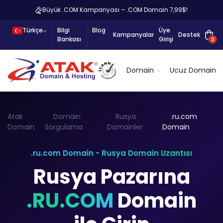
Büyük .COM Kampanyası – .COM Domain 7,99$!
Türkçe
Bilgi
Blog
Üye
Kampanyalar
Destek
Bankası
Girişi
0
Domain
Ucuz Domain
Atak
Domain
Rusya
.ru.com
Domain
Sorgulama
Domainler
Domain
.ru.com Domain - Rusya Domain Uzantısı
Rusya Pazarına
.RU.COM
Domain