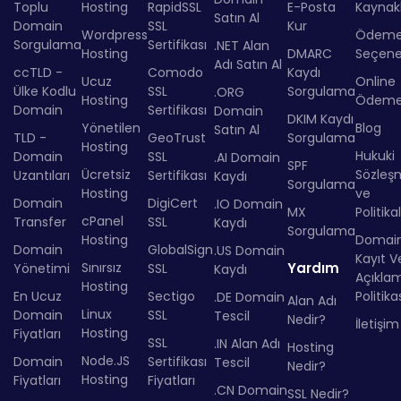
Toplu
Hosting
RapidSSL
E-Posta
Kaynakl
Satın Al
Domain
SSL
Kur
Wordpress
Ödem
Sorgulama
Sertifikası
.NET Alan
Hosting
DMARC
Seçenek
Adı Satın Al
ccTLD -
Comodo
Kaydı
Ucuz
Online
Ülke Kodlu
SSL
Sorgulama
.ORG
Hosting
Ödem
Domain
Sertifikası
Domain
DKIM Kaydı
Yönetilen
Blog
Satın Al
TLD -
GeoTrust
Sorgulama
Hosting
Hukuki
Domain
SSL
.AI Domain
SPF
Ücretsiz
Sözleş
Uzantıları
Sertifikası
Kaydı
Sorgulama
Hosting
ve
Domain
DigiCert
.IO Domain
MX
Politika
cPanel
Transfer
SSL
Kaydı
Sorgulama
Hosting
Domai
Domain
GlobalSign
.US Domain
Kayıt Ve
Sınırsız
Yardım
Yönetimi
SSL
Kaydı
Açıkla
Hosting
En Ucuz
Sectigo
Politika
.DE Domain
Alan Adı
Linux
Domain
SSL
Tescil
Nedir?
İletişim
Hosting
Fiyatları
SSL
.IN Alan Adı
Hosting
Node.JS
Domain
Sertifikası
Tescil
Nedir?
Hosting
Fiyatları
Fiyatları
.CN Domain
SSL Nedir?