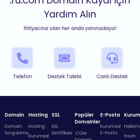
.ru.com Domain Kaydı İçin
Yardım Alın
İhtiyacınız olan her anda yanınızdayız!
Telefon
Destek Talebi
Canlı Destek
Domain
Hosting
SSL
Popüler
E-Posta
Kurum
Domainler
Domain
Hosting
SSL
Kurumsal
Hakkım
Sorgulama
Sertifikası
E-Posta
.COM
Kurumsal
İnsan
Domain