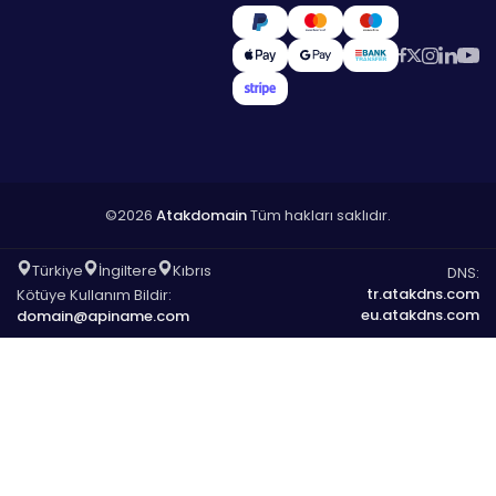
©2026
Atakdomain
Tüm hakları saklıdır.
Türkiye
İngiltere
Kıbrıs
DNS:
tr.atakdns.com
Kötüye Kullanım Bildir:
eu.atakdns.com
domain@apiname.com