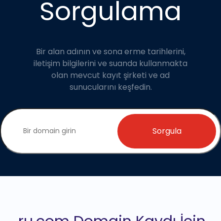
Sorgulama
Bir alan adının ve sona erme tarihlerini,
iletişim bilgilerini ve suanda kullanmakta
olan mevcut kayıt şirketi ve ad
sunucularını keşfedin.
Sorgula