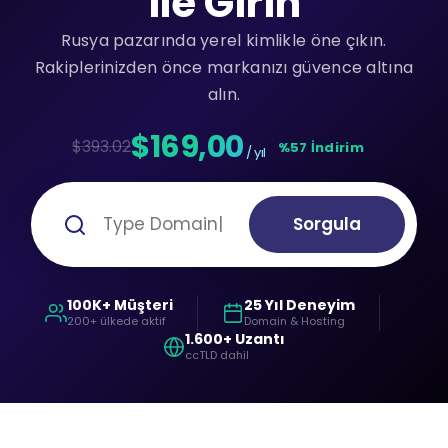
ile Girin
Rusya pazarında yerel kimlikle öne çıkın.
Rakiplerinizden önce markanızı güvence altına
alın.
$169,00
$393.02
%57 İndirim
/ yıl
Sorgula
100K+ Müşteri
25 Yıl Deneyim
200+ ülkede aktif
Domain & Hosting
1.600+ Uzantı
ccTLD dahil