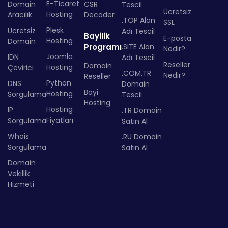
E-Ticaret
Domain
CSR
Tescil
Ücretsiz
Hosting
Aracılık
Decoder
.TOP Alan
SSL
Plesk
Ücretsiz
Adı Tescil
Bayilik
E-posta
Hosting
Domain
Programı
.SITE Alan
Nedir?
Joomla
IDN
Adı Tescil
Reseller
Domain
Hosting
Çevirici
.COM.TR
Nedir?
Reseller
Python
DNS
Domain
Bayi
Hosting
Sorgulama
Tescil
Hosting
Hosting
IP
.TR Domain
Fiyatları
Sorgulama
Satın Al
Whois
.RU Domain
Sorgulama
Satın Al
Domain
Vekillik
Hizmeti