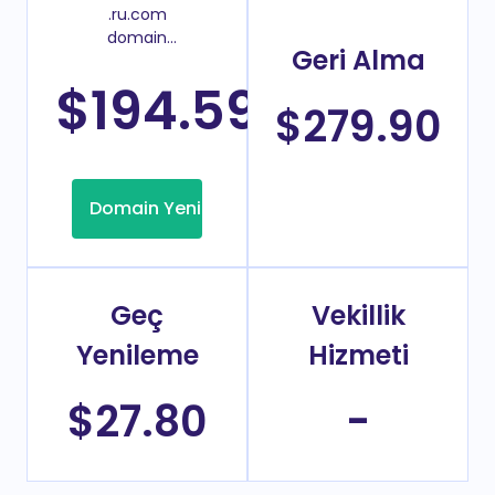
.ru.com
domain
Geri Alma
yenileme
fiyatı
$194.59
/Yıl
$279.90
Domain Yenileme
Geç
Vekillik
Yenileme
Hizmeti
$27.80
-