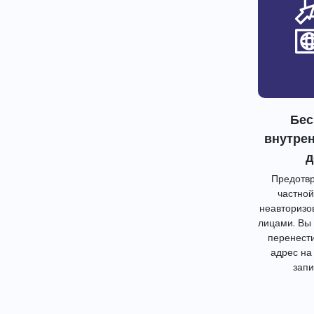
Бес
внутре
д
Предотвр
частной
неавторизо
лицами. Вы
перенест
адрес на
запи