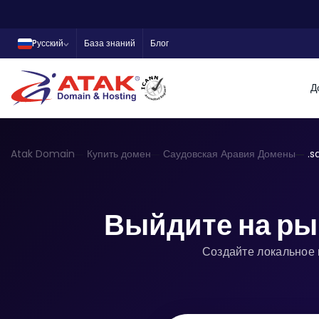
Pусский
База знаний
Блог
Д
Atak Domain
Купить домен
Саудовская Аравия Домены
.s
Выйдите на ры
Создайте локальное 