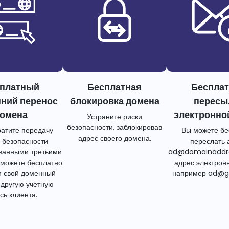
платный
Бесплатная
Беспла
нний перенос
блокировка домена
пересы
омена
электронно
Устраните риски
безопасности, заблокировав
атите передачу
Вы можете бе
адрес своего домена.
 безопасности
переслать 
ванными третьими
ad@domainaddr
 можете бесплатно
адрес электрон
и свой доменный
например ad@g
 другую учетную
сь клиента.