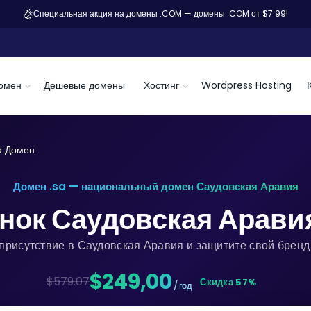
Специальная акция на домены .COM — домены .COM от $7.99!
омен
Дешевые домены
Хостинг
Wordpress Hosting
a Домен
Домен .sa — национальный домен Саудовская Аравия
нок Саудовская Арави
присутствие в Саудовская Аравия и защитите свой бренд
$249,00
$579.07
Скидка 57%
/ год