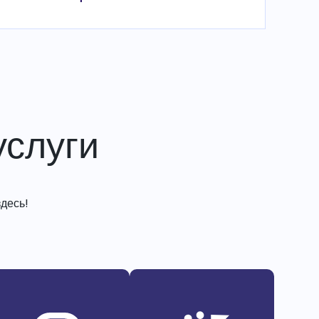
слуги
десь!