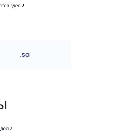
тся здесь!
.sa
ы
десь!