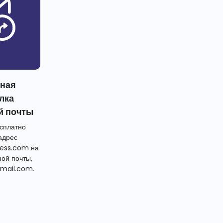
тная
лка
й почты
сплатно
адрес
ess.com на
ной почты,
mail.com.