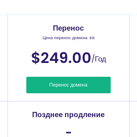
Перенос
Цена перенос домена .sa
$249.00
/Год
Перенос домена
Позднее продление
-