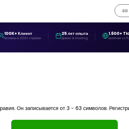
.sa
100K+ Клиент
25 лет опыта
1.600+ Tl
активны в 200+ странах
Домен & Hosting
включая ccT
вия. Он записывается от 3 - 63 символов. Регистриру