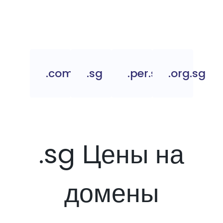
.com.sg
.sg
.per.sg
.org.sg
.sg Цены на
домены