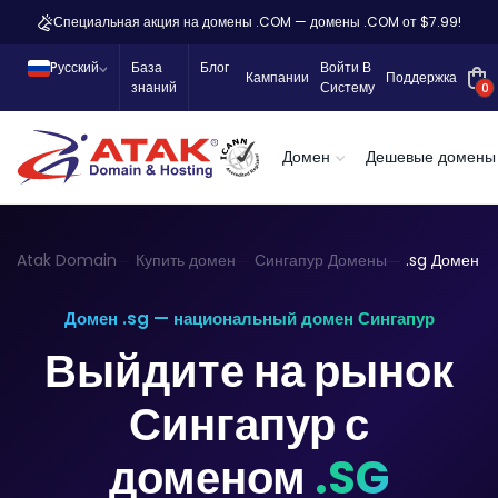
Специальная акция на домены .COM — домены .COM от $7.99!
Pусский
База
Блог
Войти В
Кампании
Поддержка
знаний
Систему
0
Домен
Дешевые домены
Atak Domain
Купить домен
Сингапур Домены
.sg Домен
Домен .sg — национальный домен Сингапур
Выйдите на рынок
Сингапур с
доменом
.SG