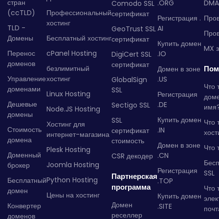
стран
.ORG
DMA
Comodo SSL
(ccTLD)
Профессиональный
сертификат
Регистрация .
Пров
хостинг
TLD -
AI
GeoTrust SSL
Пров
Домены
Бесплатный хостинг
сертификат
Купить домен
MX з
Перенос
cPanel Hosting
.IO
DigiCert SSL
доменов
сертификат
безлимитный
Пом
Домен в зоне
Управление
хостинг
.US
GlobalSign
Что 
доменами
SSL
Linux Hosting
Регистрация
дом
Дешевые
.DE
Sectigo SSL
имя
Node.JS Hosting
домены
Купить домен
SSL
Что 
Хостинг для
Стоимость
.IN
сертификат
хост
интернет-магазина
домена
стоимость
Домен в зоне
Что 
Plesk Hosting
Доменный
.CN
CSR декодер
Бес
Joomla Hosting
брокер
Регистрация
SSL
Партнерская
Python Hosting
Бесплатный
.TOP
программа
Что 
домен
Цены на хостинг
Купить домен
элек
Домен
Конвертер
.SITE
почт
реселлер
доменов