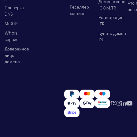
Домен в зоне
Что 
Реселлер
Проверка
.COM.TR
рес
хостинг
DNS
Регистрация
Мой IP
.TR
Whois
Купить домен
сервис
.RU
Доверенное
лицо
домена