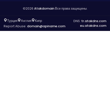
©2026
Atakdomain
Все права защищены.
Турция
Англия
Кипр
DNS:
tr.atakdns.com
eu.atakdns.com
Report Abuse:
domain@apiname.com