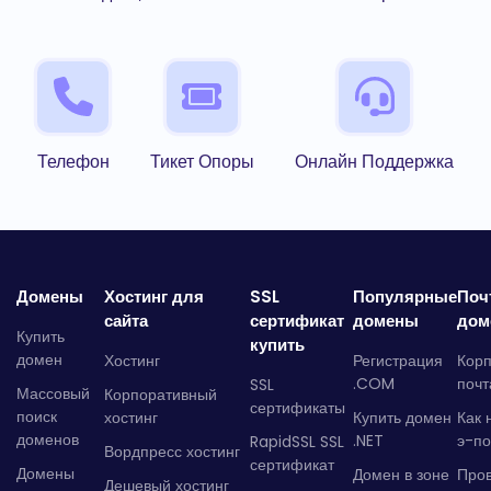
Телефон
Тикет Опоры
Онлайн Поддержка
Домены
Хостинг для
SSL
Популярные
Поч
сайта
сертификат
домены
дом
Купить
купить
домен
Хостинг
Регистрация
Кор
.COM
почт
SSL
Массовый
Корпоративный
сертификаты
поиск
хостинг
Купить домен
Как 
доменов
.NET
э-по
RapidSSL SSL
Вордпресс хостинг
сертификат
Домены
Домен в зоне
Про
Дешевый хостинг