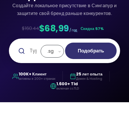
Создайте локальное присутствие в Сингапур и
защитите свой бренд раньше конкурентов.
$68,99
$160.44
Скидка 57%
/ год
Подобрать
.sg
100K+ Клиент
25 лет опыта
активны в 200+ странах
Домен & Hosting
1.600+ Tld
включая ccTLD