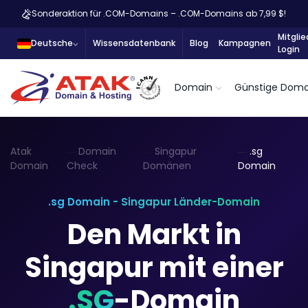
Sonderaktion für .COM-Domains – .COM-Domains ab 7,99 $!
Mitglie
Deutsche
Wissensdatenbank
Blog
Kampagnen
Login
Domain
Günstige Doma
Atak
Domain
Singapur
.sg
Domain
Check
Domänen
Domain
.sg Domain - Singapur Länder-Domain
Den Markt in
Singapur mit einer
.SG
-Domain