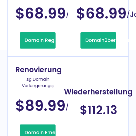
$68.99
$68.99
/Jahr
/J
Domain Registrierung
Domainübertragung
Renovierung
.sg Domain
Verlängerungspreis
Wiederherstellung
$89.99
/Jahr
$112.13
Domain Erneuerung