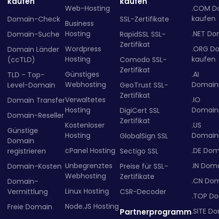
kaufen
kaufen
Web-Hosting
.COM D
kaufen
Domain-Check
SSL-Zertifikate
Business
Hosting
.NET Do
Domain-Suche
RapidSSL SSL-
Zertifikat
Wordpress
.ORG D
Domain Länder
Hosting
kaufen
(ccTLD)
Comodo SSL-
Zertifikat
Günstiges
.AI
TLD - Top-
Webhosting
Domainr
Level-Domain
GeoTrust SSL-
Zertifikat
Verwaltetes
.IO
Domain Transfer
Hosting
Domainr
DigiCert SSL
Domain-Reseller
Zertifikat
Kostenloser
.US
Günstige
Hosting
Domainr
GlobalSign SSL
Domain
cPanel Hosting
.DE Dom
registrieren
Sectigo SSL
Unbegrenztes
.IN Dom
Domain-Kosten
Preise für SSL-
Webhosting
Zertifikate
.CN Do
Domain-
Linux Hosting
Vermittlung
CSR-Decoder
.TOP D
Node.JS Hosting
Freie Domain
.SITE D
Partnerprogramm