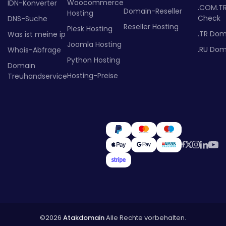
Woocommerce
IDN-Konverter
.COM.T
Domain-Reseller
Hosting
Check
DNS-Suche
Reseller Hosting
Plesk Hosting
.TR Dom
Was ist meine ip
Joomla Hosting
.RU Dom
Whois-Abfrage
Python Hosting
Domain
Hosting-Preise
Treuhandservice
©2026
Atakdomain
Alle Rechte vorbehalten.