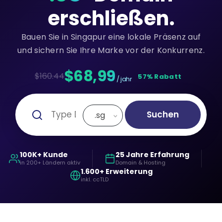
erschließen.
Bauen Sie in Singapur eine lokale Präsenz auf
und sichern Sie Ihre Marke vor der Konkurrenz.
$68,99
$160.44
57% Rabatt
/ jahr
Suchen
.sg
100K+ Kunde
25 Jahre Erfahrung
in 200+ Ländern aktiv
Domain & Hosting
1.600+ Erweiterung
inkl. ccTLD