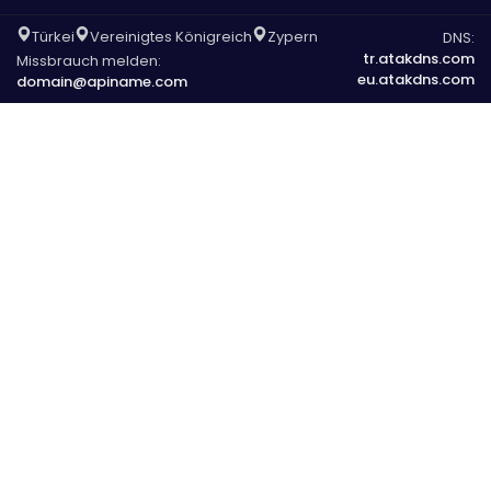
Türkei
Vereinigtes Königreich
Zypern
DNS:
tr.atakdns.com
Missbrauch melden:
eu.atakdns.com
domain@apiname.com