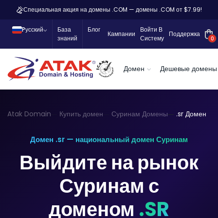
Специальная акция на домены .COM — домены .COM от $7.99!
Pусский
База
Блог
Войти В
Кампании
Поддержка
знаний
Систему
0
Домен
Дешевые домены
Atak Domain
Купить домен
Суринам Домены
.sr Домен
Домен .sr — национальный домен Суринам
Выйдите на рынок
Суринам с
доменом
.SR