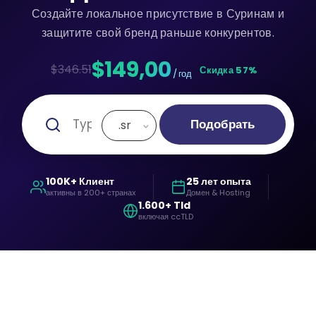
Создайте локальное присутствие в Суринам и
защитите свой бренд раньше конкурентов.
$149,00
$346.51
Скидка 57%
/ год
Подобрать
.sr
100K+ Клиент
25 лет опыта
активны в 200+ странах
Домен & Hosting
1.600+ Tld
включая ccTLD