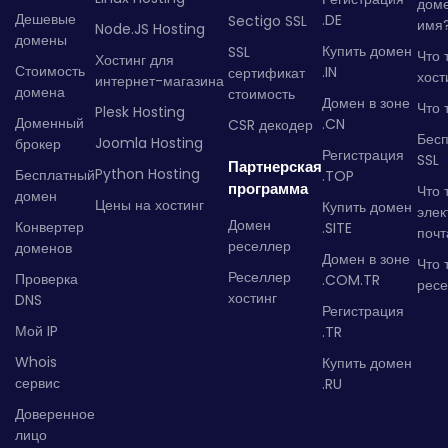
дом
Дешевые
.DE
Sectigo SSL
имя
Node.JS Hosting
домены
Купить домен
SSL
Что 
Хостинг для
Стоимость
.IN
сертификат
хост
интернет-магазина
домена
стоимость
Домен в зоне
Что 
Plesk Hosting
Доменный
.CN
CSR декодер
Бес
Joomla Hosting
брокер
Регистрация
SSL
Партнерская
Python Hosting
Бесплатный
.TOP
программа
Что 
домен
Цены на хостинг
Купить домен
элек
Домен
Конвертер
.SITE
почт
реселлер
доменов
Домен в зоне
Что 
Реселлер
Проверка
.COM.TR
рес
хостинг
DNS
Регистрация
Мой IP
.TR
Whois
Купить домен
сервис
.RU
Доверенное
лицо