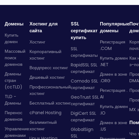
Домены
Хостинг для
SSL
Популярные
Поч
сайта
сертификат
домены
дом
Купить
купить
домен
Хостинг
Регистрация
Кор
.COM
почт
SSL
Массовый
Корпоративный
сертификаты
поиск
хостинг
Купить домен
Как 
доменов
.NET
э-по
RapidSSL SSL
Вордпресс хостинг
сертификат
Домены
Домен в зоне
Про
Дешевый хостинг
стран
.ORG
DMA
Comodo SSL
(ccTLD)
Профессиональный
сертификат
Регистрация .
Пров
хостинг
TLD -
AI
GeoTrust SSL
Пров
Домены
Бесплатный хостинг
сертификат
Купить домен
MX з
Перенос
cPanel Hosting
.IO
DigiCert SSL
доменов
сертификат
безлимитный
Пом
Домен в зоне
Управление
хостинг
.US
GlobalSign
Что 
доменами
SSL
Linux Hosting
Регистрация