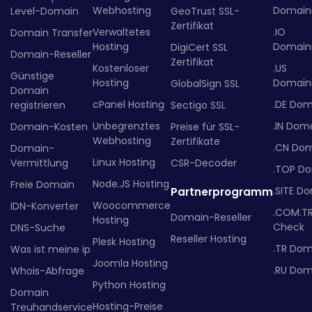
Webhosting
Domainr
Level-Domain
GeoTrust SSL-
Zertifikat
Verwaltetes
.IO
Domain Transfer
Hosting
Domainr
DigiCert SSL
Domain-Reseller
Zertifikat
Kostenloser
.US
Günstige
Hosting
Domainr
GlobalSign SSL
Domain
cPanel Hosting
.DE Dom
registrieren
Sectigo SSL
Unbegrenztes
.IN Dom
Domain-Kosten
Preise für SSL-
Webhosting
Zertifikate
.CN Do
Domain-
Linux Hosting
Vermittlung
CSR-Decoder
.TOP D
Node.JS Hosting
Freie Domain
.SITE D
Partnerprogramm
Woocommerce
IDN-Konverter
.COM.T
Domain-Reseller
Hosting
Check
DNS-Suche
Reseller Hosting
Plesk Hosting
.TR Dom
Was ist meine ip
Joomla Hosting
.RU Dom
Whois-Abfrage
Python Hosting
Domain
Hosting-Preise
Treuhandservice