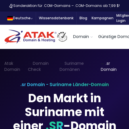
Sonderaktion für .COM-Domains – .COM-Domains ab 7,99 $!
Mitglie
Deutsche
Wissensdatenbank
Blog
Kampagnen
Login
Domain
Günstige Doma
Atak
Domain
Suriname
.sr
Domain
Check
Domänen
Domain
.sr Domain - Suriname Länder-Domain
Den Markt in
Suriname mit
einer
.SR
-Domain