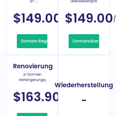
.sr-
Überweisenpreis
Domainregistrierung
$149.00
$149.00
/Jahr
Domain Registrierung
Domainübertragung
Renovierung
.sr Domain
Verlängerungspreis
Wiederherstellung
$163.90
/Jahr
-