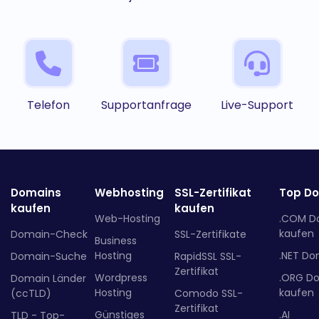
Telefon
Supportanfrage
Live-Support
Domains
Webhosting
SSL-Zertifikat
Top D
kaufen
kaufen
Web-Hosting
.COM D
kaufen
Domain-Check
SSL-Zertifikate
Business
Hosting
.NET Do
Domain-Suche
RapidSSL SSL-
Zertifikat
Wordpress
.ORG D
Domain Länder
Hosting
kaufen
(ccTLD)
Comodo SSL-
Zertifikat
Günstiges
.AI
TLD - Top-