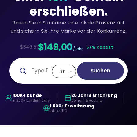
erschließen.
Bauen Sie in Suriname eine lokale Präsenz auf
und sichern Sie Ihre Marke vor der Konkurrenz.
$149,00
$346.51
57% Rabatt
/ jahr
Suchen
.sr
100K+ Kunde
25 Jahre Erfahrung
in 200+ Ländern aktiv
Domain & Hosting
1.600+ Erweiterung
inkl. ccTLD