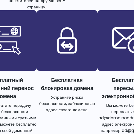
посетителей на другую веб-
страницу.
платный
Бесплатная
Беспла
нний перенос
блокировка домена
пересы
омена
электронно
Устраните риски
безопасности, заблокировав
атите передачу
Вы можете бе
адрес своего домена.
 безопасности
переслать 
ванными третьими
ad@domainaddr
 можете бесплатно
адрес электрон
и свой доменный
например ad@g