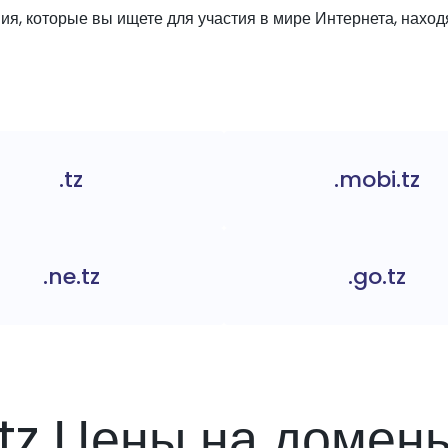
я, которые вы ищете для участия в мире Интернета, находя
.tz
.mobi.tz
.ne.tz
.go.tz
.tz Цены на домен