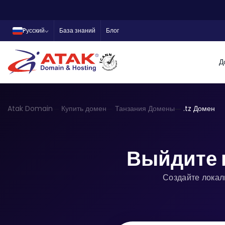
Pусский
База знаний
Блог
Д
Atak Domain
Купить домен
Танзания Домены
.tz Домен
Выйдите 
Создайте локал