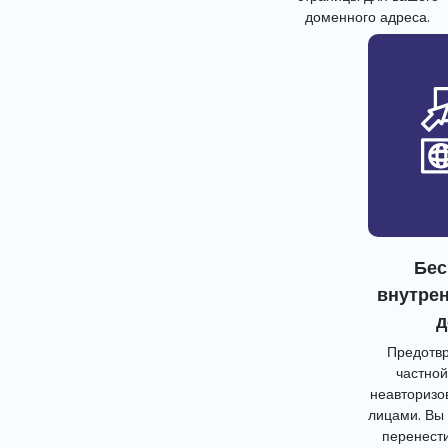
доменного адреса.
Бес
внутре
д
Предотвр
частной
неавторизо
лицами. Вы
перенест