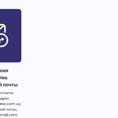
тная
лка
й почты
сплатно
адрес
ess.com на
ной почты,
mail.com.