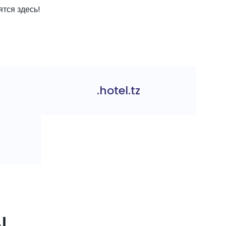
тся здесь!
.hotel.tz
ы