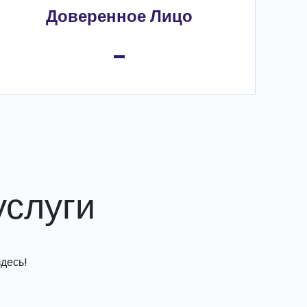
Доверенное Лицо
-
слуги
десь!