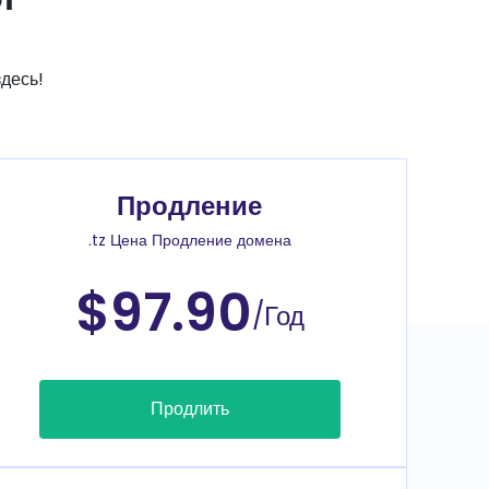
десь!
Продление
.tz Цена Продление домена
$97.90
/Год
Продлить