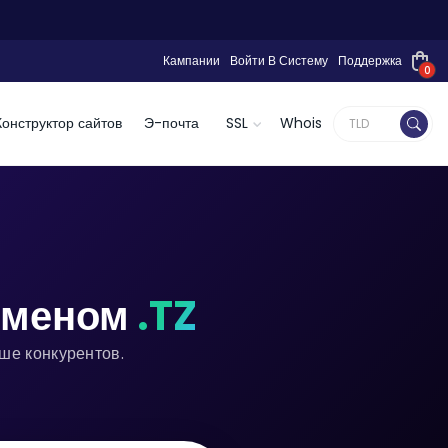
Кампании
Войти В Систему
Поддержка
0
Конструктор сайтов
Э-почта
SSL
Whois
доменом
.TZ
ше конкурентов.