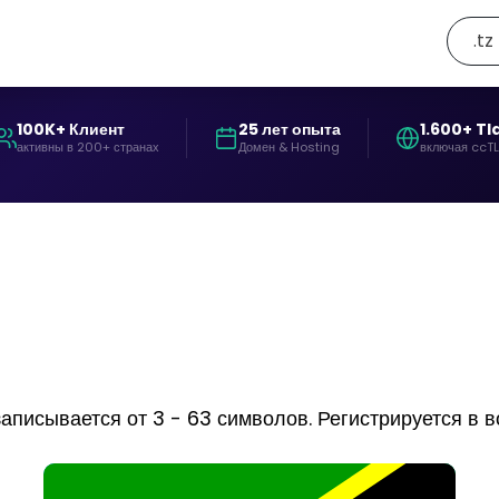
.tz
100K+ Клиент
25 лет опыта
1.600+ Tl
активны в 200+ странах
Домен & Hosting
включая ccT
писывается от 3 - 63 символов. Регистрируется в воз