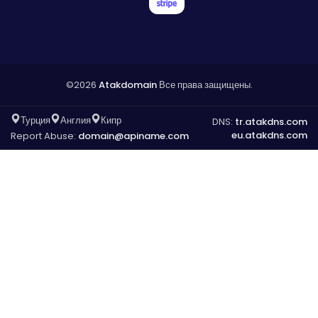
©2026
Atakdomain
Все права защищены.
Турция
Англия
Кипр
DNS:
tr.atakdns.com
eu.atakdns.com
Report Abuse:
domain@apiname.com