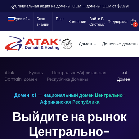
Специальная акция на домены .COM — домены .COM от $7.99!
Pусский
База
Блог
Войти В
Кампании
Поддержка
знаний
Систему
0
Домен
Дешевые домены
Atak
Купить
Центрально-Африканская
.cf
Domain
домен
Республика Домены
Домен
Домен .cf — национальный домен Центрально-
Африканская Республика
Выйдите на рынок
Центрально-