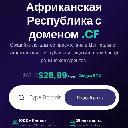
Африканская
Республика с
доменом
.CF
Создайте локальное присутствие в Центрально-
Африканская Республика и защитите свой бренд
раньше конкурентов.
$28,99
$67.42
Скидка 57%
/ год
Подобрать
100K+ Клиент
25 лет опыта
активны в 200+ странах
Домен & Hosting