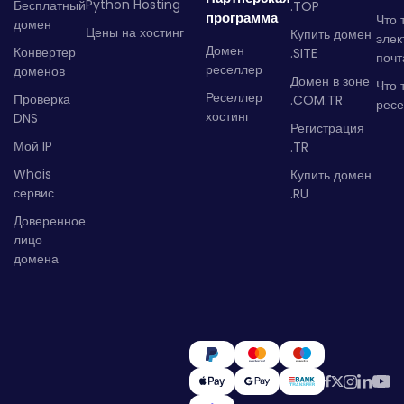
Python Hosting
Бесплатный
.TOP
программа
Что 
домен
Цены на хостинг
Купить домен
элек
Домен
Конвертер
.SITE
почт
реселлер
доменов
Домен в зоне
Что 
Реселлер
Проверка
.COM.TR
рес
хостинг
DNS
Регистрация
Мой IP
.TR
Whois
Купить домен
сервис
.RU
Доверенное
лицо
домена