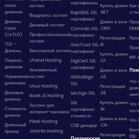
сертификаты
поиск
хостинг
Купить домен
Как 
доменов
.NET
э-по
RapidSSL SSL
Вордпресс хостинг
сертификат
Домены
Домен в зоне
Про
Дешевый хостинг
стран
.ORG
DMA
Comodo SSL
(ccTLD)
Профессиональный
сертификат
Регистрация .
Пров
хостинг
TLD -
AI
GeoTrust SSL
Пров
Домены
Бесплатный хостинг
сертификат
Купить домен
MX з
Перенос
cPanel Hosting
.IO
DigiCert SSL
доменов
сертификат
безлимитный
Пом
Домен в зоне
Управление
хостинг
.US
GlobalSign
Что 
доменами
SSL
Linux Hosting
Регистрация
дом
Дешевые
.DE
Sectigo SSL
имя
Node.JS Hosting
домены
Купить домен
SSL
Что 
Хостинг для
Стоимость
.IN
сертификат
хост
интернет-магазина
домена
стоимость
Домен в зоне
Что 
Plesk Hosting
Доменный
.CN
CSR декодер
Бес
Joomla Hosting
брокер
Регистрация
SSL
Партнерская