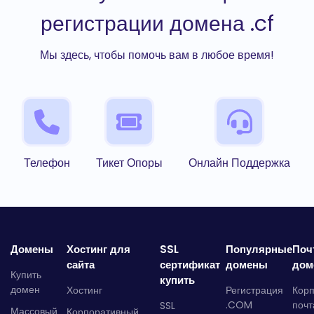
регистрации домена .cf
Мы здесь, чтобы помочь вам в любое время!
Телефон
Тикет Опоры
Онлайн Поддержка
Домены
Хостинг для
SSL
Популярные
Поч
сайта
сертификат
домены
дом
Купить
купить
домен
Хостинг
Регистрация
Кор
.COM
почт
SSL
Массовый
Корпоративный