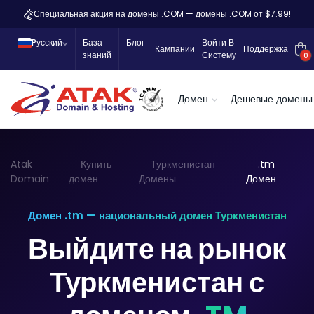
Специальная акция на домены .COM — домены .COM от $7.99!
Pусский
База
Блог
Войти В
Кампании
Поддержка
знаний
Систему
0
Домен
Дешевые домены
Atak
Купить
Туркменистан
.tm
Domain
домен
Домены
Домен
Домен .tm — национальный домен Туркменистан
Выйдите на рынок
Туркменистан с