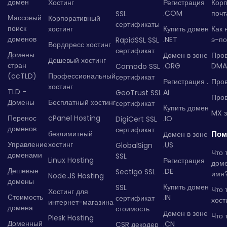
домен
Хостинг
Регистрация
Кор
.COM
почт
SSL
Массовый
Корпоративный
сертификаты
поиск
хостинг
Купить домен
Как 
доменов
.NET
э-по
RapidSSL SSL
Вордпресс хостинг
сертификат
Домены
Домен в зоне
Про
Дешевый хостинг
стран
.ORG
DMA
Comodo SSL
(ccTLD)
Профессиональный
сертификат
Регистрация .
Пров
хостинг
TLD -
AI
GeoTrust SSL
Пров
Домены
Бесплатный хостинг
сертификат
Купить домен
MX з
Перенос
cPanel Hosting
.IO
DigiCert SSL
доменов
сертификат
безлимитный
Пом
Домен в зоне
Управление
хостинг
.US
GlobalSign
Что 
доменами
SSL
Linux Hosting
Регистрация
дом
Дешевые
.DE
Sectigo SSL
имя
Node.JS Hosting
домены
Купить домен
SSL
Что 
Хостинг для
Стоимость
.IN
сертификат
хост
интернет-магазина
домена
стоимость
Домен в зоне
Что 
Plesk Hosting
Доменный
.CN
CSR декодер