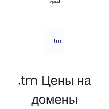
здесь!
.tm
.tm Цены на
домены