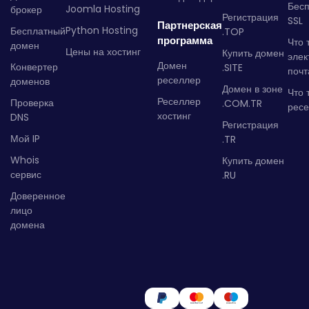
Бес
Joomla Hosting
брокер
Регистрация
SSL
Партнерская
Python Hosting
Бесплатный
.TOP
программа
Что 
домен
Цены на хостинг
Купить домен
элек
Домен
Конвертер
.SITE
почт
реселлер
доменов
Домен в зоне
Что 
Реселлер
Проверка
.COM.TR
рес
хостинг
DNS
Регистрация
Мой IP
.TR
Whois
Купить домен
сервис
.RU
Доверенное
лицо
домена