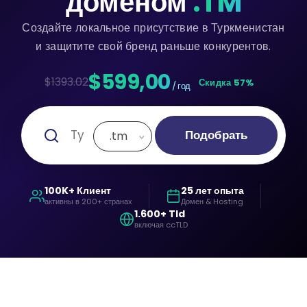
доменом
.TM
Создайте локальное присутствие в Туркменистан
и защитите свой бренд раньше конкурентов.
$599,00
$1393.02
Скидка 57%
/ год
Подобрать
.tm
100K+ Клиент
25 лет опыта
активны в 200+ странах
Домен & Hosting
1.600+ Tld
включая ccTLD