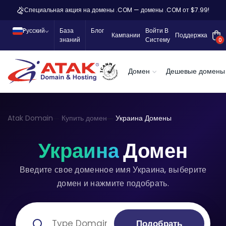
Специальная акция на домены .COM — домены .COM от $7.99!
Pусский
База
Блог
Войти В
Кампании
Поддержка
знаний
Систему
0
Домен
Дешевые домены
Atak Domain
Купить домен
Украина Домены
Украина
Домен
Введите свое доменное имя Украина, выберите
домен и нажмите подобрать.
Подобрать