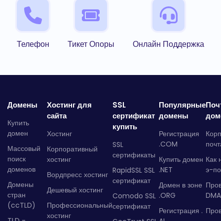
Телефон
Тикет Опоры
Онлайн Поддержка
Домены
Хостинг для
SSL
Популярные
Поч
сайта
сертификат
домены
дом
Купить
купить
домен
Хостинг
Регистрация
Кор
.COM
почт
SSL
Массовый
Корпоративный
сертификаты
поиск
хостинг
Купить домен
Как 
доменов
.NET
э-по
RapidSSL SSL
Вордпресс хостинг
сертификат
Домены
Домен в зоне
Про
Дешевый хостинг
стран
.ORG
DMA
Comodo SSL
(ccTLD)
Профессиональный
сертификат
Регистрация .
Пров
хостинг
TLD -