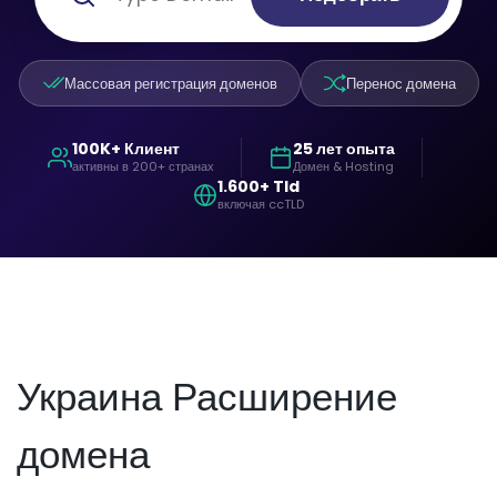
Массовая регистрация доменов
Перенос домена
100K+ Клиент
25 лет опыта
активны в 200+ странах
Домен & Hosting
1.600+ Tld
включая ccTLD
Украина Расширение
домена