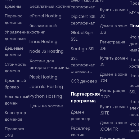
AI
GeoTrust SSL
Пров
Домены
Бесплатный хостинг
сертификат
Купить домен
MX з
Перенос
cPanel Hosting
.IO
DigiCert SSL
доменов
сертификат
безлимитный
Пом
Домен в зоне
Управление
хостинг
.US
GlobalSign
Что 
доменами
SSL
Linux Hosting
Регистрация
дом
Дешевые
.DE
Sectigo SSL
имя
Node.JS Hosting
домены
Купить домен
SSL
Что 
Хостинг для
Стоимость
.IN
сертификат
хост
интернет-магазина
домена
стоимость
Домен в зоне
Что 
Plesk Hosting
Доменный
.CN
CSR декодер
Бес
Joomla Hosting
брокер
Регистрация
SSL
Партнерская
Python Hosting
Бесплатный
.TOP
программа
Что 
домен
Цены на хостинг
Купить домен
элек
Домен
Конвертер
.SITE
почт
реселлер
доменов
Домен в зоне
Что 
Реселлер
Проверка
.COM.TR
рес
хостинг
DNS
Регистрация