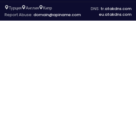
Турция
Англия
Кипр
DNS:
tr.atakdns.com
eu.atakdns.com
Report Abuse:
domain@apiname.com