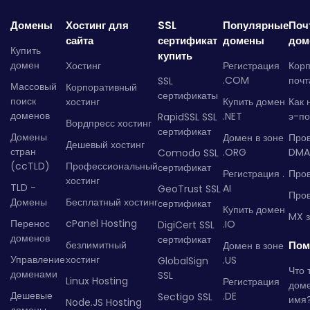
Домены
Хостинг для
SSL
Популярные
Поч
сайта
сертификат
домены
дом
Купить
купить
домен
Хостинг
Регистрация
Кор
.COM
почт
SSL
Массовый
Корпоративный
сертификаты
поиск
хостинг
Купить домен
Как 
доменов
.NET
э-по
RapidSSL SSL
Вордпресс хостинг
сертификат
Домены
Домен в зоне
Про
Дешевый хостинг
стран
.ORG
DMA
Comodo SSL
(ccTLD)
Профессиональный
сертификат
Регистрация .
Пров
хостинг
TLD -
AI
GeoTrust SSL
Пров
Домены
Бесплатный хостинг
сертификат
Купить домен
MX з
Перенос
cPanel Hosting
.IO
DigiCert SSL
доменов
сертификат
безлимитный
Пом
Домен в зоне
Управление
хостинг
.US
GlobalSign
Что 
доменами
SSL
Linux Hosting
Регистрация
дом
Дешевые
.DE
Sectigo SSL
имя
Node.JS Hosting