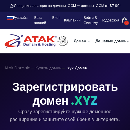
Специальная акция на домены .COM — домены .COM от $7.99!
Pусский
База
Блог
Войти В
Кампании
Поддержка
знаний
Систему
0
Домен
Дешевые домены
Atak Domain
Купить домен
.xyz Домен
Зарегистрировать
домен
.XYZ
Сразу зарегистрируйте нужное доменное
расширение и защитите свой бренд в интернете..