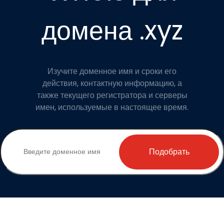
домена .xyz
Изучите доменное имя и сроки его
действия, контактную информацию, а
также текущего регистратора и серверы
имен, используемые в настоящее время.
Подобрать