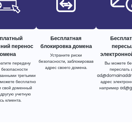
платный
Бесплатная
Беспла
нний перенос
блокировка домена
пересы
омена
электронно
Устраните риски
безопасности, заблокировав
атите передачу
Вы можете бе
адрес своего домена.
 безопасности
переслать 
ванными третьими
ad@domainaddr
 можете бесплатно
адрес электрон
и свой доменный
например ad@g
 другую учетную
сь клиента.