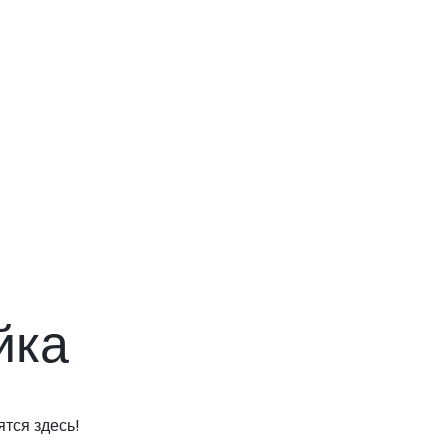
йка
тся здесь!