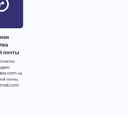
тная
лка
й почты
сплатно
адрес
ess.com на
ной почты,
mail.com.