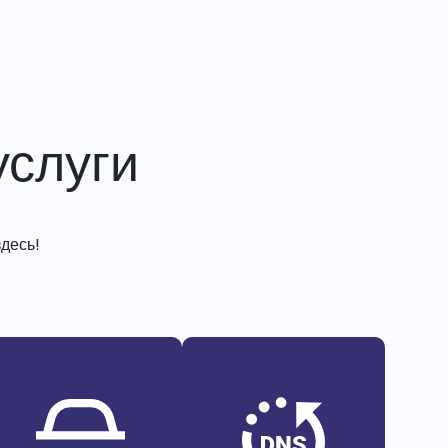
слуги
десь!