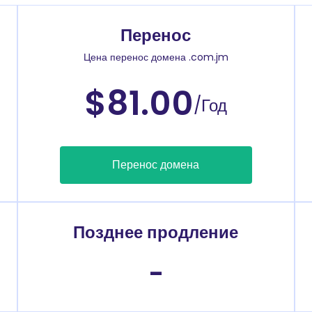
Перенос
Цена перенос домена .com.jm
$81.00
/Год
Перенос домена
Позднее продление
-