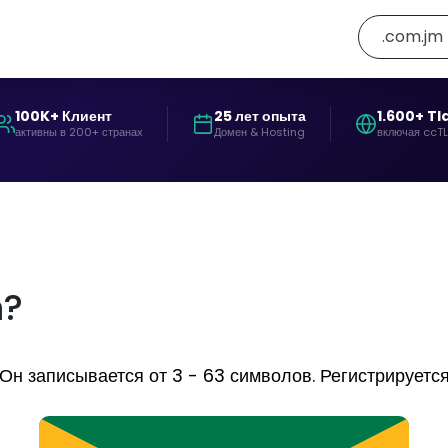
.com.jm
100K+ Клиент
25 лет опыта
1.600+ Tl
активны в 200+ странах
Домен & Hosting
включая ccT
m?
 записывается от 3 - 63 символов. Регистрируется в