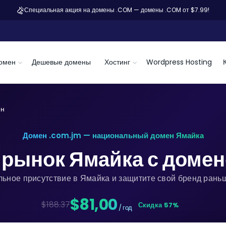
Специальная акция на домены .COM — домены .COM от $7.99!
омен
Дешевые домены
Хостинг
Wordpress Hosting
ен
Домен .com.jm — национальный домен Ямайка
 рынок Ямайка с доме
льное присутствие в Ямайка и защитите свой бренд раньш
$81,00
$188.37
Скидка 57%
/ год