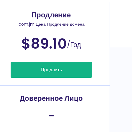
Продление
.com.jm Цена Продление домена
$89.10
/Год
Продлить
Доверенное Лицо
-