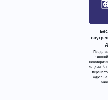
Бес
внутре
д
Предотвр
частной
неавторизо
лицами. Вы
перенест
адрес на
запи