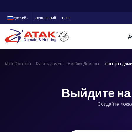
Pусский
База знаний
Блог
Д
Atak Domain
Купить домен
Ямайка Домены
.com.jm Дом
Выйдите на
Создайте лока