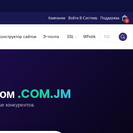
Кампании
Войти В Систему
Поддержка
0
Конструктор сайтов
Э-почта
SSL
Whois
ном
.COM.JM
е конкурентов.