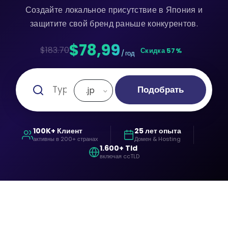
Создайте локальное присутствие в Япония и
защитите свой бренд раньше конкурентов.
$78,99
$183.70
Скидка 57%
/ год
Подобрать
.jp
100K+ Клиент
25 лет опыта
активны в 200+ странах
Домен & Hosting
1.600+ Tld
включая ccTLD