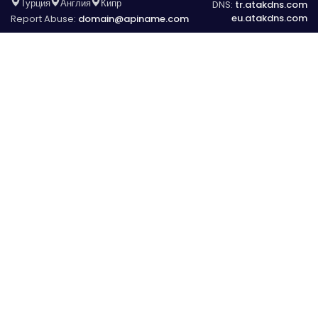
Турция
Англия
Кипр
DNS:
tr.atakdns.com
eu.atakdns.com
Report Abuse:
domain@apiname.com