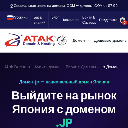
Специальная акция на домены .COM — домены .COM от $7.99!
Pусский
База
Блог
Войти В
Кампании
Поддержка
знаний
Систему
0
Домен
Дешевые домены
Atak Domain
Купить домен
Япония Домены
.jp Домен
Домен .jp — национальный домен Япония
Выйдите на рынок
Япония с доменом
.JP