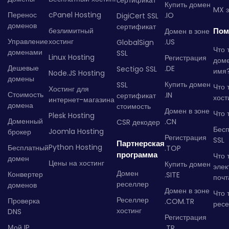
сертификат
Купить домен
MX з
Перенос
cPanel Hosting
.IO
DigiCert SSL
доменов
сертификат
безлимитный
Пом
Домен в зоне
Управление
хостинг
.US
GlobalSign
Что 
доменами
SSL
Linux Hosting
Регистрация
дом
Дешевые
.DE
Sectigo SSL
имя
Node.JS Hosting
домены
Купить домен
SSL
Что 
Хостинг для
Стоимость
.IN
сертификат
хост
интернет-магазина
домена
стоимость
Домен в зоне
Что 
Plesk Hosting
Доменный
.CN
CSR декодер
Бес
Joomla Hosting
брокер
Регистрация
SSL
Партнерская
Python Hosting
Бесплатный
.TOP
программа
Что 
домен
Цены на хостинг
Купить домен
элек
Домен
Конвертер
.SITE
почт
реселлер
доменов
Домен в зоне
Что 
Реселлер
Проверка
.COM.TR
рес
хостинг
DNS
Регистрация
Мой IP
.TR