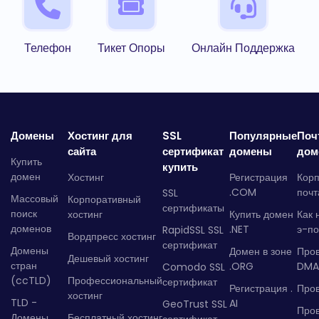
Телефон
Тикет Опоры
Онлайн Поддержка
Домены
Хостинг для
SSL
Популярные
Поч
сайта
сертификат
домены
дом
Купить
купить
домен
Хостинг
Регистрация
Кор
.COM
почт
SSL
Массовый
Корпоративный
сертификаты
поиск
хостинг
Купить домен
Как 
доменов
.NET
э-по
RapidSSL SSL
Вордпресс хостинг
сертификат
Домены
Домен в зоне
Про
Дешевый хостинг
стран
.ORG
DMA
Comodo SSL
(ccTLD)
Профессиональный
сертификат
Регистрация .
Пров
хостинг
TLD -
AI
GeoTrust SSL
Пров
Домены
Бесплатный хостинг