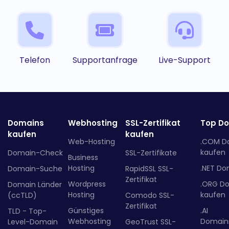
Telefon
Supportanfrage
Live-Support
Domains
Webhosting
SSL-Zertifikat
Top D
kaufen
kaufen
Web-Hosting
.COM D
kaufen
Domain-Check
SSL-Zertifikate
Business
Hosting
.NET Do
Domain-Suche
RapidSSL SSL-
Zertifikat
Wordpress
.ORG D
Domain Länder
Hosting
kaufen
(ccTLD)
Comodo SSL-
Zertifikat
Günstiges
.AI
TLD - Top-
Webhosting
Domainr
Level-Domain
GeoTrust SSL-