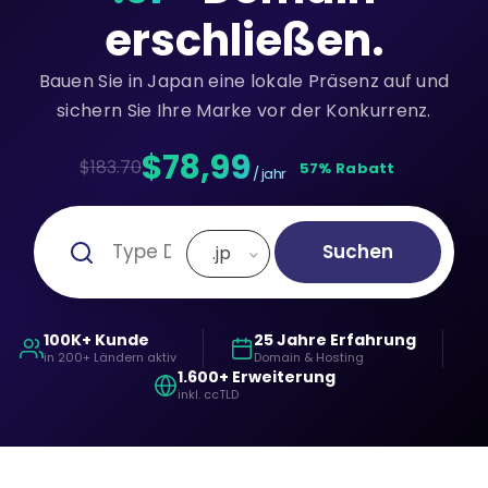
erschließen.
Bauen Sie in Japan eine lokale Präsenz auf und
sichern Sie Ihre Marke vor der Konkurrenz.
$78,99
$183.70
57% Rabatt
/ jahr
Suchen
.jp
100K+ Kunde
25 Jahre Erfahrung
in 200+ Ländern aktiv
Domain & Hosting
1.600+ Erweiterung
inkl. ccTLD