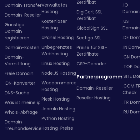
Zertifikat
Verwaltetes
.IO
Domain Transfer
Hosting
Domainr
DigiCert SSL
Domain-Reseller
Zertifikat
Kostenloser
.US
Günstige
Hosting
Domainr
GlobalSign SSL
Domain
cPanel Hosting
.DE Dom
registrieren
Sectigo SSL
Unbegrenztes
.IN Dom
Domain-Kosten
Preise für SSL-
Webhosting
Zertifikate
.CN Do
Domain-
Linux Hosting
Vermittlung
CSR-Decoder
.TOP D
Node.JS Hosting
Freie Domain
.SITE D
Partnerprogramm
Woocommerce
IDN-Konverter
.COM.T
Domain-Reseller
Hosting
Check
DNS-Suche
Reseller Hosting
Plesk Hosting
.TR Dom
Was ist meine ip
Joomla Hosting
.RU Dom
Whois-Abfrage
Python Hosting
Domain
Hosting-Preise
Treuhandservice