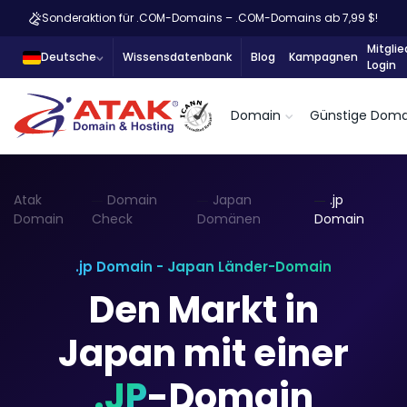
Sonderaktion für .COM-Domains – .COM-Domains ab 7,99 $!
Mitglie
Deutsche
Wissensdatenbank
Blog
Kampagnen
Login
Domain
Günstige Doma
Atak
Domain
Japan
.jp
Domain
Check
Domänen
Domain
.jp Domain - Japan Länder-Domain
Den Markt in
Japan mit einer
.JP
-Domain