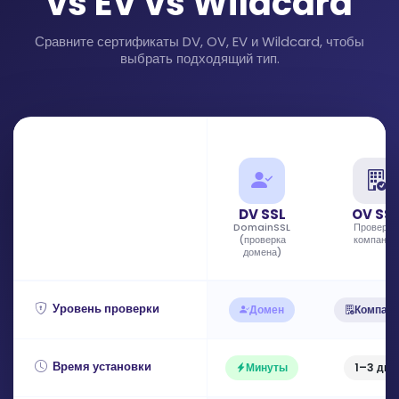
vs EV vs Wildcard
Сравните сертификаты DV, OV, EV и Wildcard, чтобы
выбрать подходящий тип.
DV SSL
OV SS
DomainSSL
Проверка
(проверка
компании
домена)
Уровень проверки
Домен
Компан
Время установки
Минуты
1–3 дня