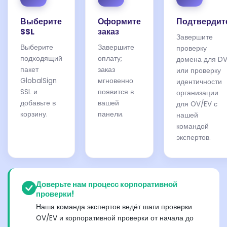
Выберите
Оформите
Подтвердит
SSL
заказ
Завершите
Выберите
Завершите
проверку
подходящий
оплату;
домена для D
пакет
заказ
или проверку
GlobalSign
мгновенно
идентичности
SSL и
появится в
организации
добавьте в
вашей
для OV/EV с
корзину.
панели.
нашей
командой
экспертов.
Доверьте нам процесс корпоративной
проверки!
Наша команда экспертов ведёт шаги проверки
OV/EV и корпоративной проверки от начала до