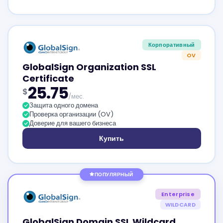
Корпоративный
OV
GlobalSign Organization SSL
Certificate
25.75
$
/мес.
Защита одного домена
Проверка организации (OV)
Доверие для вашего бизнеса
Купить
ПОПУЛЯРНЫЙ
Enterprise
WILDCARD
GlobalSign Domain SSL Wildcard