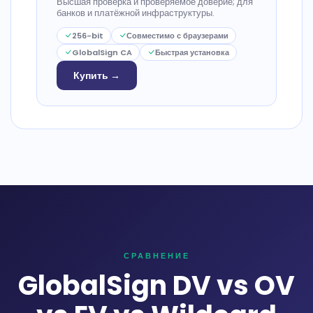
Высшая проверка и проверяемое доверие; для
банков и платёжной инфраструктуры.
256-bit
Совместимо с браузерами
GlobalSign CA
Быстрая установка
Купить →
СРАВНЕНИЕ
GlobalSign DV vs OV