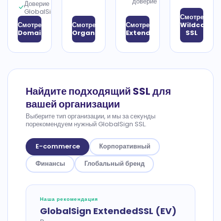
доверие
Доверие
GlobalSign
Смотреть
Смотреть
Смотреть
Смотреть
Wildcard
DomainSSL
OrganizationSSL
ExtendedSSL
SSL
Найдите подходящий SSL для
вашей организации
Выберите тип организации, и мы за секунды
порекомендуем нужный GlobalSign SSL.
E-commerce
Корпоративный
Финансы
Глобальный бренд
Наша рекомендация
GlobalSign ExtendedSSL (EV)