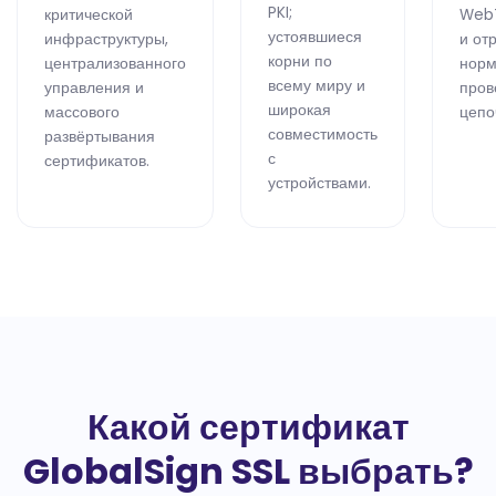
PKI;
критической
WebT
устоявшиеся
инфраструктуры,
и от
корни по
централизованного
норм
всему миру и
управления и
пров
широкая
массового
цепо
совместимость
развёртывания
с
сертификатов.
устройствами.
Какой сертификат
GlobalSign SSL выбрать?