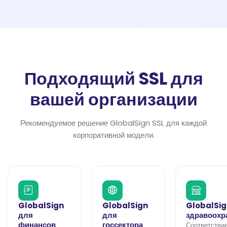
Подходящий SSL для
вашей организации
Рекомендуемое решение GlobalSign SSL для каждой
корпоративной модели.
GlobalSign
GlobalSign
GlobalSig
для
для
здравоохр
финансов
госсектора
Соответствие