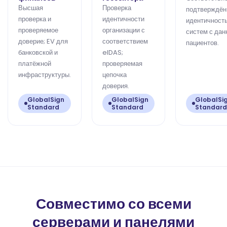
Высшая
Проверка
подтверждён
проверка и
идентичности
идентичност
проверяемое
организации с
систем с да
доверие; EV для
соответствием
пациентов.
банковской и
eIDAS;
платёжной
проверяемая
инфраструктуры.
цепочка
доверия.
GlobalSign
GlobalSign
GlobalSi
Standard
Standard
Standard
Совместимо со всеми
серверами и панелями