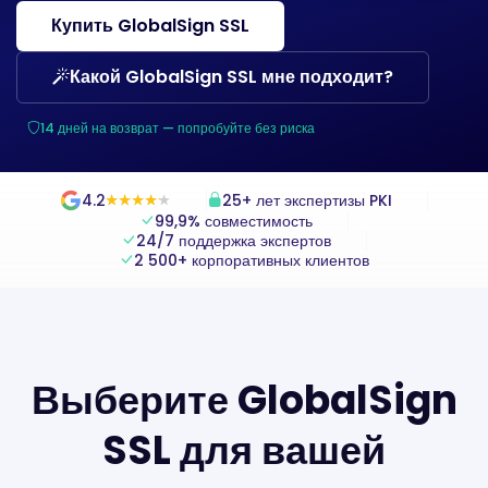
Купить GlobalSign SSL
Какой GlobalSign SSL мне подходит?
14 дней на возврат — попробуйте без риска
4.2
25+ лет экспертизы PKI
★
★
★
★
★
★
★
★
★
★
99,9% совместимость
24/7 поддержка экспертов
2 500+ корпоративных клиентов
Выберите GlobalSign
SSL для вашей