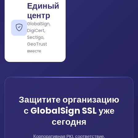
Единый
центр
GlobalSign,
DigiCert,
Sectigo,
GeoTrust
вместе
Защитите организацию
с GlobalSign SSL уже
сегодня
Корпоративная PKI, соответствие,