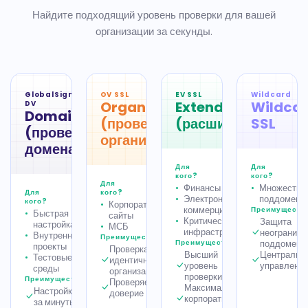
Найдите подходящий уровень проверки для вашей
организации за секунды.
GlobalSign
OV SSL
EV SSL
Wildcard
OrganizationSSL
ExtendedSSL
Wildca
DV
DomainSSL
(проверка
(расширенная)
SSL
(проверка
организации)
домена)
Для
Для
кого?
кого?
Для
Финансы
Множество
Для
кого?
Электронная
поддомено
кого?
Корпоративные
коммерция
Преимуществ
Быстрая
сайты
Критическая
Защита
настройка
МСБ
инфраструктура
неограниче
Внутренние
Преимущества
Преимущества
поддомено
проекты
Проверка
Высший
Централиз
Тестовые
идентичности
уровень
управлени
среды
организации
проверки
Преимущества
Проверяемое
Максимальное
Настройка
доверие
корпоративное
за минуты