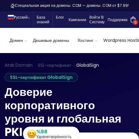
Специальная акция на домены .COM — домены .COM от $7.99!
Pусский
База
Блог
Войти В
Кампании
Поддержка
знаний
Систему
0
Домен
Дешевые домены
Хостинг
Wordpress Hosti
Atak Domain
SSL-сертификат
GlobalSign
SSL-сертификат GlobalSign
Доверие
корпоративного
уровня и глобальная
PKI
%98
Удовлетворённость