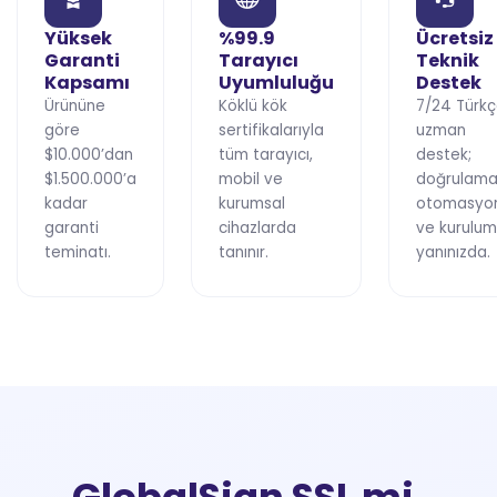
Yüksek
%99.9
Ücretsiz
Garanti
Tarayıcı
Teknik
Kapsamı
Uyumluluğu
Destek
Ürününe
Köklü kök
7/24 Türk
göre
sertifikalarıyla
uzman
$10.000’dan
tüm tarayıcı,
destek;
$1.500.000’a
mobil ve
doğrulama
kadar
kurumsal
otomasyo
garanti
cihazlarda
ve kurulu
teminatı.
tanınır.
yanınızda.
GlobalSign SSL mi,