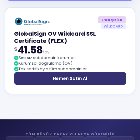
Enterprise
WILDCARD
GlobalSign OV Wildcard SSL
Certificate (FLEX)
41.58
$
/ay
Sınırsız subdomain koruması
Kurumsal doğrulama (OV)
Tek sertifikayla tüm subdomainler
Hemen Satın Al
TÜM BÜYÜK TARAYICILARCA GÜVENILIR