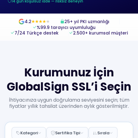
14 gün koşulsuz iade — risksiz deneyin
4.2
25+ yıl PKI uzmanlığı
★
★
★
★
★
★
★
★
★
★
%99.9 tarayıcı uyumluluğu
7/24 Türkçe destek
2.500+ kurumsal müşteri
Kurumunuz İçin
GlobalSign SSL’i Seçin
İhtiyacınıza uygun doğrulama seviyesini seçin; tüm
fiyatlar yıllık tahsilat üzerinden aylık gösterilmiştir.
Kategori
Sertifika Tipi
Sırala