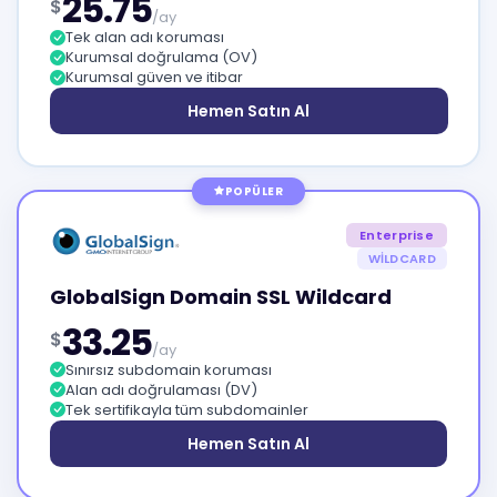
25.75
$
/ay
Tek alan adı koruması
Kurumsal doğrulama (OV)
Kurumsal güven ve itibar
Hemen Satın Al
POPÜLER
Enterprise
WILDCARD
GlobalSign Domain SSL Wildcard
33.25
$
/ay
Sınırsız subdomain koruması
Alan adı doğrulaması (DV)
Tek sertifikayla tüm subdomainler
Hemen Satın Al