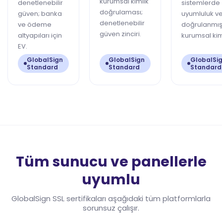
kurumsal kimlik
denetlenebilir
sistemlerde
doğrulaması;
güven; banka
uyumluluk v
denetlenebilir
ve ödeme
doğrulanmı
güven zinciri.
altyapıları için
kurumsal kim
EV.
GlobalSign
GlobalSign
GlobalSi
Standard
Standard
Standard
Tüm sunucu ve panellerle
uyumlu
GlobalSign SSL sertifikaları aşağıdaki tüm platformlarla
sorunsuz çalışır.