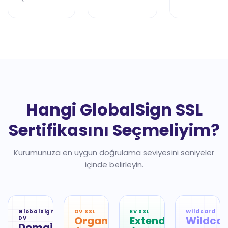
Hangi GlobalSign SSL
Sertifikasını Seçmeliyim?
Kurumunuza en uygun doğrulama seviyesini saniyeler
içinde belirleyin.
GlobalSign
OV SSL
EV SSL
Wildcard
OrganizationSSL
ExtendedSSL
Wildca
DV
DomainSSL