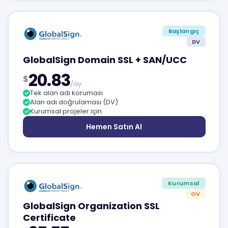
Başlangıç
DV
GlobalSign Domain SSL + SAN/UCC
20.83
$
/ay
Tek alan adı koruması
Alan adı doğrulaması (DV)
Kurumsal projeler için
Hemen Satın Al
Kurumsal
OV
GlobalSign Organization SSL
Certificate