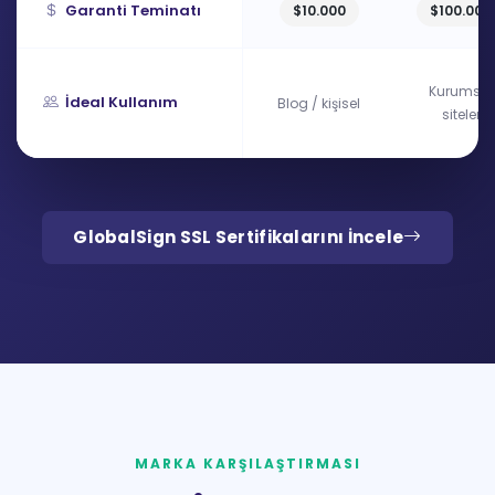
Garanti Teminatı
$10.000
$100.000
Kurumsal
İdeal Kullanım
Blog / kişisel
siteler
GlobalSign SSL Sertifikalarını İncele
MARKA KARŞILAŞTIRMASI