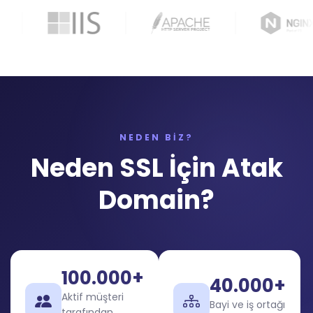
NEDEN BİZ?
Neden SSL İçin Atak
Domain?
100.000+
40.000+
Aktif müşteri
Bayi ve iş ortağı
tarafından