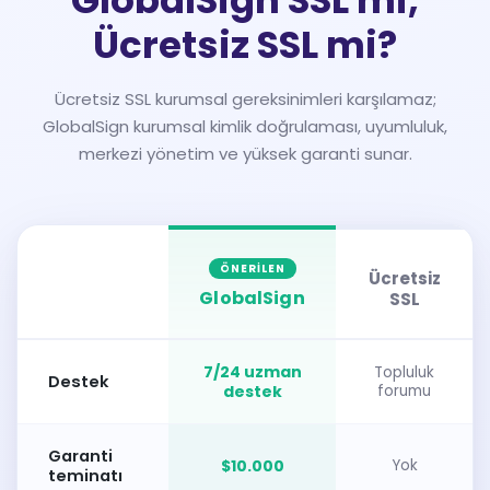
Ücretsiz SSL mi?
Ücretsiz SSL kurumsal gereksinimleri karşılamaz;
GlobalSign kurumsal kimlik doğrulaması, uyumluluk,
merkezi yönetim ve yüksek garanti sunar.
ÖNERILEN
Ücretsiz
GlobalSign
SSL
7/24 uzman
Topluluk
Destek
destek
forumu
Garanti
$10.000
Yok
teminatı