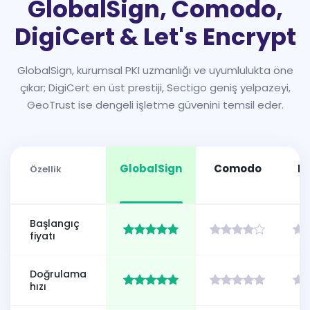
GlobalSign, Comodo,
DigiCert & Let's Encrypt
GlobalSign, kurumsal PKI uzmanlığı ve uyumlulukta öne
çıkar; DigiCert en üst prestiji, Sectigo geniş yelpazeyi,
GeoTrust ise dengeli işletme güvenini temsil eder.
GlobalSign
Comodo
Di
Özellik
Başlangıç
fiyatı
Doğrulama
hızı