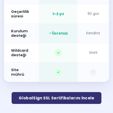
Geçerlilik
1–2 yıl
90 gün
süresi
Kurulum
Ücretsiz
Kendiniz
desteği
Wildcard
Sınırlı
desteği
Site
—
mührü
GlobalSign SSL Sertifikalarını İncele