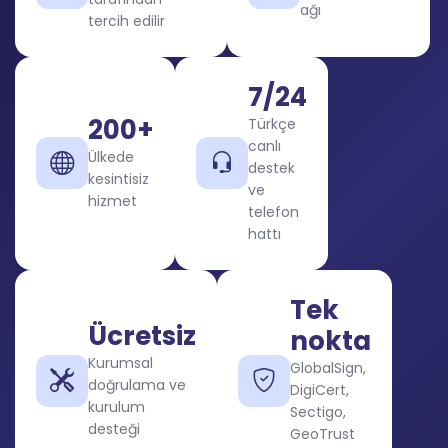
ağı
tercih edilir
7/24
200+
Türkçe
canlı
Ülkede
destek
kesintisiz
ve
hizmet
telefon
hattı
Tek
Ücretsiz
nokta
Kurumsal
GlobalSign,
doğrulama ve
DigiCert,
kurulum
Sectigo,
desteği
GeoTrust