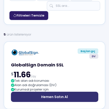
Filtreleri Temizle
5
ürün listeleniyor
Başlangıç
DV
GlobalSign Domain SSL
11.66
$
/ay
Tek alan adı koruması
Alan adı doğrulaması (DV)
Kurumsal projeler için
Hemen Satın Al