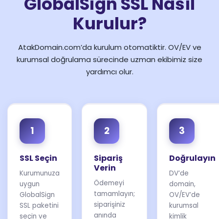
GlobalSign SSL Nasıl
Kurulur?
AtakDomain.com’da kurulum otomatiktir. OV/EV ve
kurumsal doğrulama sürecinde uzman ekibimiz size
yardımcı olur.
1
2
3
SSL Seçin
Sipariş
Doğrulayın
Verin
Kurumunuza
DV’de
Ödemeyi
uygun
domain,
tamamlayın;
GlobalSign
OV/EV’de
siparişiniz
SSL paketini
kurumsal
anında
seçin ve
kimlik