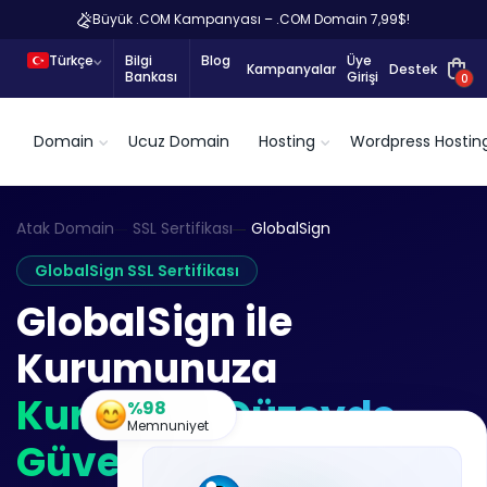
Büyük .COM Kampanyası – .COM Domain 7,99$!
Türkçe
Bilgi
Blog
Üye
Kampanyalar
Destek
Bankası
Girişi
0
Domain
Ucuz Domain
Hosting
Wordpress Hostin
Atak Domain
SSL Sertifikası
GlobalSign
GlobalSign SSL Sertifikası
GlobalSign ile
Kurumunuza
Kurumsal Düzeyde
%98
Memnuniyet
Güven ve Global PKI