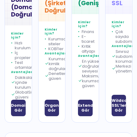
(Şirket
(Genişletilmiş)
SSL
(Domain
Doğrulama)
Doğrulama)
Kimler
Kimler
için?
için?
Kimler
Finans
Çok
Kimler
için?
E-
sayıda
için?
Kurumsal
ticaret
subdomai
Hızlı
siteler
Kritik
Avantajlar
kurulum
KOBİ’ler
altyapı
Sınırsız
İç
Avantajlar
Avantajlar
subdomai
projeler
Kurumsal
En yüksek
koruması
Test
kimlik
doğrulama
Merkezi
ortamları
doğrulaması
seviyesi
yönetim
Avantajlar
Denetlenebilir
Maksimum
Dakikalar
güven
kurumsal
içinde
güven
kurulum
GlobalSign
güveni
Wildcard
DomainSSL’leri
OrganizationSSL’leri
ExtendedSSL’leri
SSL’leri
Gör
Gör
Gör
Gör