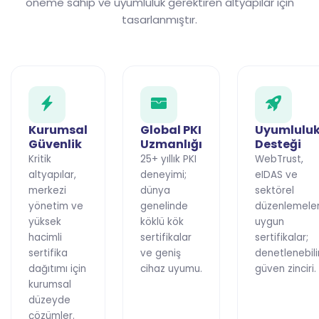
öneme sahip ve uyumluluk gerektiren altyapılar için
tasarlanmıştır.
Kurumsal
Global PKI
Uyumlulu
Güvenlik
Uzmanlığı
Desteği
Kritik
25+ yıllık PKI
WebTrust,
altyapılar,
deneyimi;
eIDAS ve
merkezi
dünya
sektörel
yönetim ve
genelinde
düzenlemele
yüksek
köklü kök
uygun
hacimli
sertifikalar
sertifikalar;
sertifika
ve geniş
denetlenebili
dağıtımı için
cihaz uyumu.
güven zinciri.
kurumsal
düzeyde
çözümler.