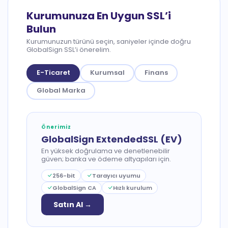
Kurumunuza En Uygun SSL’i
Bulun
Kurumunuzun türünü seçin, saniyeler içinde doğru
GlobalSign SSL’i önerelim.
E-Ticaret
Kurumsal
Finans
Global Marka
Önerimiz
GlobalSign ExtendedSSL (EV)
En yüksek doğrulama ve denetlenebilir
güven; banka ve ödeme altyapıları için.
256-bit
Tarayıcı uyumu
GlobalSign CA
Hızlı kurulum
Satın Al →