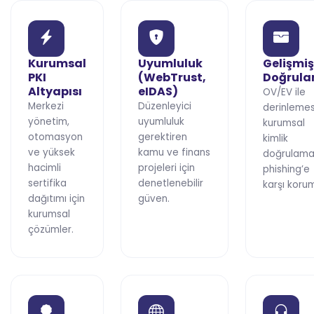
Kurumsal
Uyumluluk
Gelişmiş
PKI
(WebTrust,
Doğrul
Altyapısı
eIDAS)
OV/EV ile
Merkezi
Düzenleyici
derinleme
yönetim,
uyumluluk
kurumsal
otomasyon
gerektiren
kimlik
ve yüksek
kamu ve finans
doğrulamas
hacimli
projeleri için
phishing’e
sertifika
denetlenebilir
karşı koru
dağıtımı için
güven.
kurumsal
çözümler.