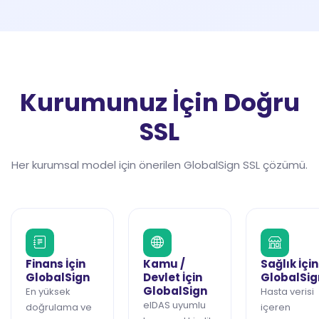
Kurumunuz İçin Doğru
SSL
Her kurumsal model için önerilen GlobalSign SSL çözümü.
Finans İçin
Kamu /
Sağlık İçin
GlobalSign
Devlet İçin
GlobalSig
GlobalSign
En yüksek
Hasta verisi
eIDAS uyumlu
doğrulama ve
içeren