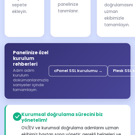
panelinize
sepete
doğrulamasını
tanımlanır.
ekleyin.
uzman
ekibimizle
tamamlayın.
Panelinize özel
kurulum
rehberleri
Adım adım
cPanel SSL kurulumu →
Plesk SSL
kurulum
dokümanlarımızla
saniyeler içinde
tamamlayın.
Kurumsal doğrulama sürecini biz
yönetelim!
OV/EV ve kurumsal doğrulama adımlarını uzman
ekibimiz baştan sona yönetir; gerekli belgeleri ve