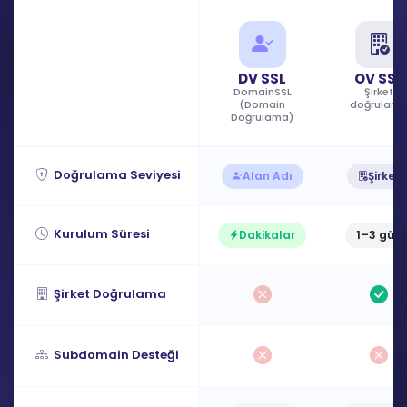
DV SSL
OV SSL
DomainSSL
Şirket
(Domain
doğrulam
Doğrulama)
Doğrulama Seviyesi
Alan Adı
Şirket
Kurulum Süresi
Dakikalar
1–3 gün
Şirket Doğrulama
Subdomain Desteği