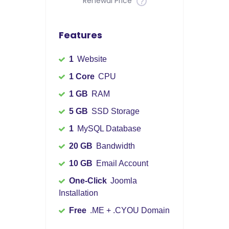
Renewal Price
Features
1
Website
1 Core
CPU
1 GB
RAM
5 GB
SSD Storage
1
MySQL Database
20 GB
Bandwidth
10 GB
Email Account
One-Click
Joomla
Installation
Free
.ME + .CYOU Domain