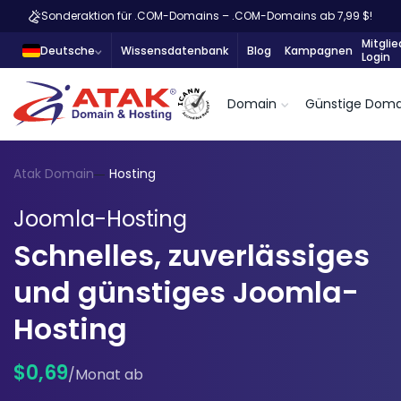
Sonderaktion für .COM-Domains – .COM-Domains ab 7,99 $!
Mitglie
Deutsche
Wissensdatenbank
Blog
Kampagnen
Login
Domain
Günstige Doma
Atak Domain
Hosting
Joomla-Hosting
Schnelles, zuverlässiges
und günstiges Joomla-
Hosting
$0,69
/Monat ab