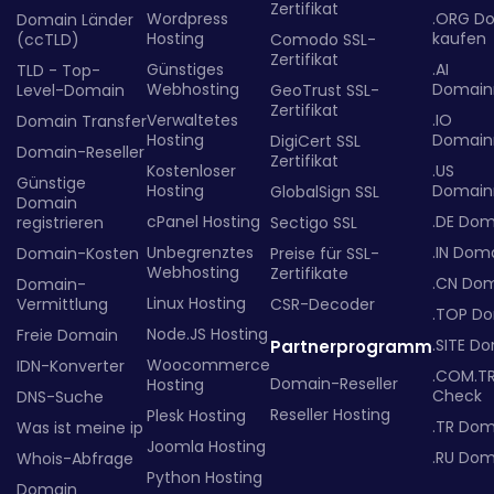
Zertifikat
Wordpress
.ORG D
Domain Länder
Hosting
kaufen
(ccTLD)
Comodo SSL-
Zertifikat
Günstiges
.AI
TLD - Top-
Webhosting
Domainr
Level-Domain
GeoTrust SSL-
Zertifikat
Verwaltetes
.IO
Domain Transfer
Hosting
Domainr
DigiCert SSL
Domain-Reseller
Zertifikat
Kostenloser
.US
Günstige
Hosting
Domainr
GlobalSign SSL
Domain
cPanel Hosting
.DE Dom
registrieren
Sectigo SSL
Unbegrenztes
.IN Dom
Domain-Kosten
Preise für SSL-
Webhosting
Zertifikate
.CN Do
Domain-
Linux Hosting
Vermittlung
CSR-Decoder
.TOP D
Node.JS Hosting
Freie Domain
.SITE D
Partnerprogramm
Woocommerce
IDN-Konverter
.COM.T
Domain-Reseller
Hosting
Check
DNS-Suche
Reseller Hosting
Plesk Hosting
.TR Dom
Was ist meine ip
Joomla Hosting
.RU Dom
Whois-Abfrage
Python Hosting
Domain