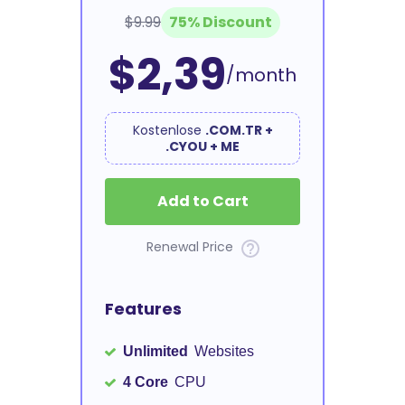
$9.99
75% Discount
$2,39
/month
Kostenlose
.COM.TR +
.CYOU + ME
Add to Cart
Renewal Price
Features
Unlimited
Websites
4 Core
CPU