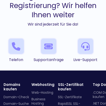
Registrierung? Wir helfen
Ihnen weiter
Wir sind jederzeit für Sie da!
Telefon
Supportanfrage
Live-Support
Domains
Webhosting
SSL-Zertifikat
Top D
kaufen
kaufen
Web-Hosting
.COM D
kaufen
Domain-Check
SSL-Zertifikate
Business
Hosting
.NET Do
Domain-Suche
RapidSSL SSL-