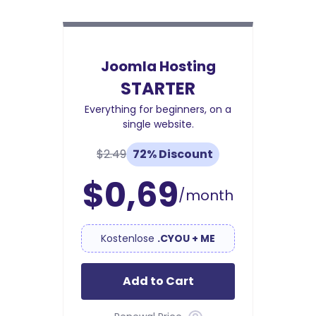
Joomla Hosting
STARTER
Everything for beginners, on a
single website.
$2.49
72% Discount
$0,69
/month
Kostenlose
.CYOU + ME
Add to Cart