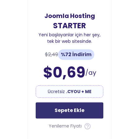
Joomla Hosting
STARTER
Yeni başlayanlar için her şey,
tek bir web sitesinde.
$2,49
%72 İndirim
$0,69
/ay
Ücretsiz
.CYOU + ME
Sepete Ekle
Yenileme Fiyatı