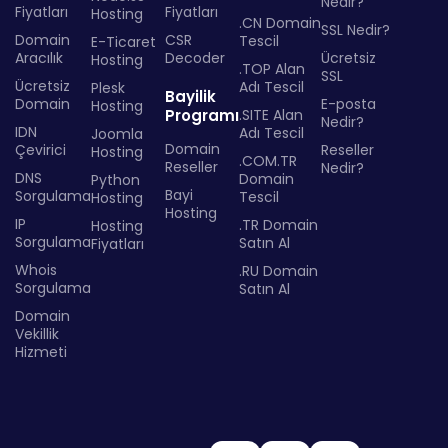
Nedir?
Fiyatları
Fiyatları
Hosting
.CN Domain
SSL Nedir?
Domain
CSR
Tescil
E-Ticaret
Aracılık
Decoder
Ücretsiz
Hosting
.TOP Alan
SSL
Ücretsiz
Adı Tescil
Plesk
Bayilik
Domain
E-posta
Hosting
Programı
.SITE Alan
Nedir?
IDN
Adı Tescil
Joomla
Domain
Çevirici
Reseller
Hosting
.COM.TR
Reseller
Nedir?
DNS
Domain
Python
Bayi
Sorgulama
Tescil
Hosting
Hosting
IP
.TR Domain
Hosting
Sorgulama
Satın Al
Fiyatları
Whois
.RU Domain
Sorgulama
Satın Al
Domain
Vekillik
Hizmeti