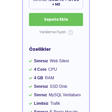
+ ME
Sepete Ekle
Yenileme Fiyatı
Özellikler
Sınırsız
Web Sitesi
4 Core
CPU
4 GB
RAM
Sınırsız
SSD Disk
Sınrsız
MySQL Veritabanı
Limitsiz
Trafik
Sınırsız
E-Posta Hesabı