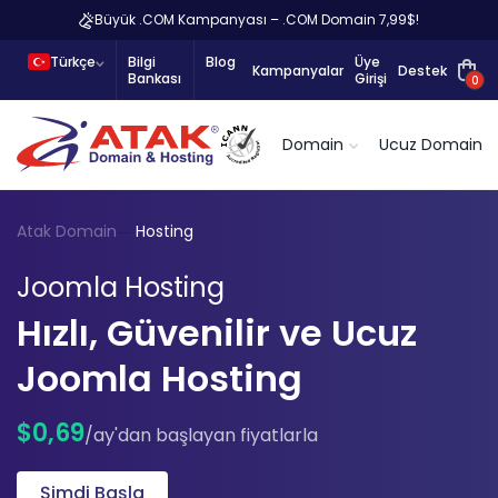
Büyük .COM Kampanyası – .COM Domain 7,99$!
Türkçe
Bilgi
Blog
Üye
Kampanyalar
Destek
Bankası
Girişi
0
Domain
Ucuz Domain
Atak Domain
Hosting
Joomla Hosting
Hızlı, Güvenilir ve Ucuz
Joomla Hosting
$0,69
/ay'dan başlayan fiyatlarla
Şimdi Başla