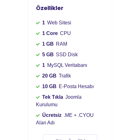
Özellikler
1
Web Sitesi
1 Core
CPU
1 GB
RAM
5 GB
SSD Disk
1
MySQL Veritabanı
20 GB
Trafik
10 GB
E-Posta Hesabı
Tek Tıkla
Joomla
Kurulumu
Ücretsiz
.ME + .CYOU
Alan Adı