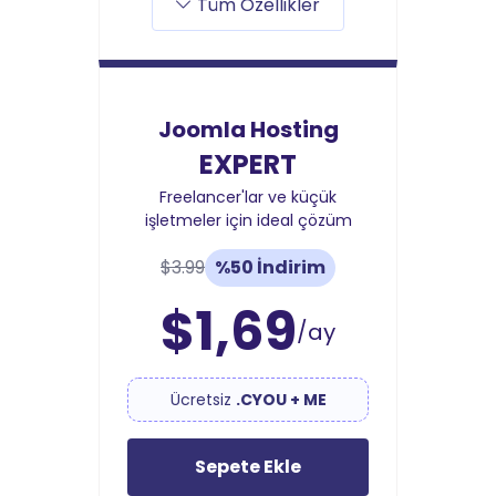
Tüm Özellikler
Joomla Hosting
EXPERT
Freelancer'lar ve küçük
işletmeler için ideal çözüm
$3.99
%50 İndirim
$1,69
/ay
Ücretsiz
.CYOU + ME
Sepete Ekle