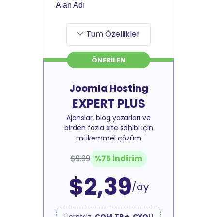
Alan Adı
Tüm Özellikler
ÖNERILEN
Joomla Hosting
EXPERT PLUS
Ajanslar, blog yazarları ve
birden fazla site sahibi için
mükemmel çözüm
$9.99
%75 İndirim
$2,39
/ay
Ücretsiz
.COM.TR + .CYOU