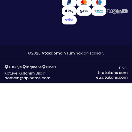
©2026
Atakdomain
Tüm hakları saklıdır.
Türkiye
İngiltere
Kıbrıs
DNS:
tr.atakdns.com
Kötüye Kullanım Bildir:
eu.atakdns.com
domain@apiname.com