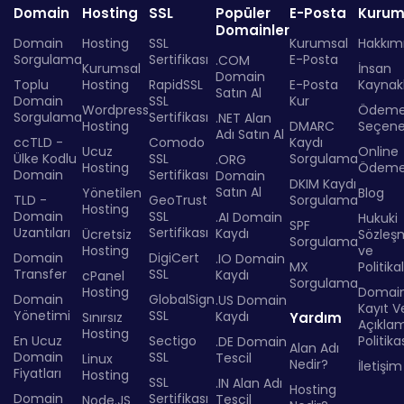
Domain
Hosting
SSL
Popüler
E-Posta
Kurum
Domainler
Domain
Hosting
SSL
Kurumsal
Hakkım
Sorgulama
Sertifikası
E-Posta
.COM
Kurumsal
İnsan
Domain
Toplu
Hosting
RapidSSL
E-Posta
Kaynakl
Satın Al
Domain
SSL
Kur
Wordpress
Ödem
Sorgulama
Sertifikası
.NET Alan
Hosting
DMARC
Seçenek
Adı Satın Al
ccTLD -
Comodo
Kaydı
Ucuz
Online
Ülke Kodlu
SSL
Sorgulama
.ORG
Hosting
Ödem
Domain
Sertifikası
Domain
DKIM Kaydı
Satın Al
Yönetilen
Blog
TLD -
GeoTrust
Sorgulama
Hosting
Domain
SSL
.AI Domain
Hukuki
SPF
Uzantıları
Sertifikası
Kaydı
Ücretsiz
Sözleş
Sorgulama
Hosting
ve
Domain
DigiCert
.IO Domain
MX
Politika
Transfer
SSL
Kaydı
cPanel
Sorgulama
Hosting
Domai
Domain
GlobalSign
.US Domain
Kayıt Ve
Yönetimi
SSL
Kaydı
Sınırsız
Yardım
Açıkla
Hosting
En Ucuz
Sectigo
Politika
.DE Domain
Alan Adı
Domain
SSL
Tescil
Linux
Nedir?
İletişim
Fiyatları
Hosting
SSL
.IN Alan Adı
Hosting
Domain
Sertifikası
Tescil
Node.JS