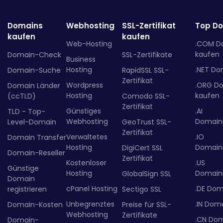
Domains
Webhosting
SSL-Zertifikat
Top D
kaufen
kaufen
Web-Hosting
.COM D
kaufen
Domain-Check
SSL-Zertifikate
Business
Hosting
.NET Do
Domain-Suche
RapidSSL SSL-
Zertifikat
Wordpress
.ORG D
Domain Länder
Hosting
kaufen
(ccTLD)
Comodo SSL-
Zertifikat
Günstiges
.AI
TLD - Top-
Webhosting
Domainr
Level-Domain
GeoTrust SSL-
Zertifikat
Verwaltetes
.IO
Domain Transfer
Hosting
Domainr
DigiCert SSL
Domain-Reseller
Zertifikat
Kostenloser
.US
Günstige
Hosting
Domainr
GlobalSign SSL
Domain
cPanel Hosting
.DE Dom
registrieren
Sectigo SSL
Unbegrenztes
.IN Dom
Domain-Kosten
Preise für SSL-
Webhosting
Zertifikate
.CN Do
Domain-