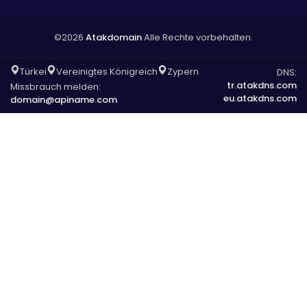
©2026
Atakdomain
Alle Rechte vorbehalten.
Türkei
Vereinigtes Königreich
Zypern
DNS:
tr.atakdns.com
Missbrauch melden:
eu.atakdns.com
domain@apiname.com