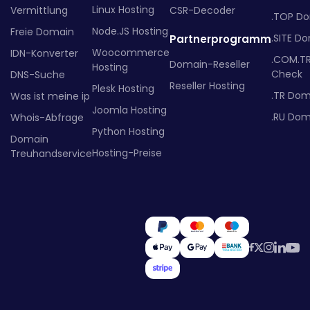
Linux Hosting
Vermittlung
CSR-Decoder
.TOP D
Node.JS Hosting
Freie Domain
.SITE D
Partnerprogramm
Woocommerce
IDN-Konverter
.COM.T
Domain-Reseller
Hosting
Check
DNS-Suche
Reseller Hosting
Plesk Hosting
.TR Dom
Was ist meine ip
Joomla Hosting
.RU Dom
Whois-Abfrage
Python Hosting
Domain
Hosting-Preise
Treuhandservice