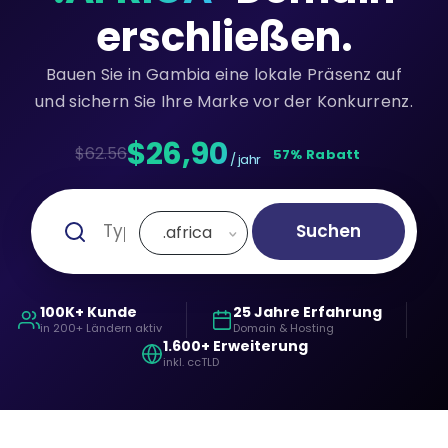
erschließen.
Bauen Sie in Gambia eine lokale Präsenz auf
und sichern Sie Ihre Marke vor der Konkurrenz.
$26,90
$62.56
57% Rabatt
/ jahr
Suchen
.africa
100K+ Kunde
25 Jahre Erfahrung
in 200+ Ländern aktiv
Domain & Hosting
1.600+ Erweiterung
inkl. ccTLD