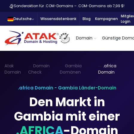
Sonderaktion für .COM-Domains – .COM-Domains ab 7,99 $!
Mitglie
Deutsche
Wissensdatenbank
Blog
Kampagnen
Login
Domain
Günstige Doma
Atak
Domain
Gambia
.africa
Domain
Check
Domänen
Domain
.africa Domain - Gambia Länder-Domain
Den Markt in
Gambia mit einer
.AFRICA
-Domain