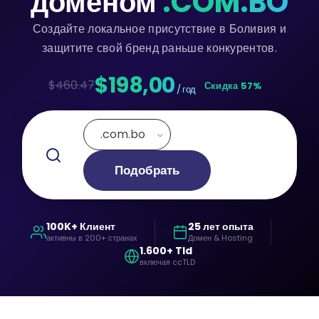
доменом
.COM.BO
Создайте локальное присутствие в Боливия и
защитите свой бренд раньше конкурентов.
$198,00
$460.47
Скидка 57%
/ год
.com.bo
Подобрать
100K+ Клиент
25 лет опыта
активны в 200+ странах
Домен & Hosting
1.600+ Tld
включая ccTLD