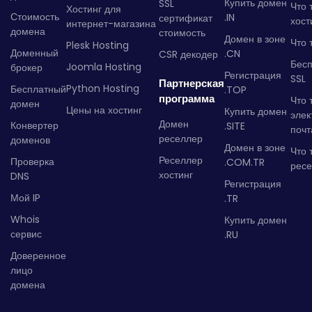
Купить домен
SSL
Что 
Хостинг для
Стоимость
.IN
сертификат
хост
интернет-магазина
домена
стоимость
Домен в зоне
Что 
Plesk Hosting
Доменный
.CN
CSR декодер
Бес
Joomla Hosting
брокер
Регистрация
SSL
Партнерская
Python Hosting
Бесплатный
.TOP
программа
Что 
домен
Цены на хостинг
Купить домен
элек
Домен
Конвертер
.SITE
почт
реселлер
доменов
Домен в зоне
Что 
Реселлер
Проверка
.COM.TR
рес
хостинг
DNS
Регистрация
Мой IP
.TR
Whois
Купить домен
сервис
.RU
Доверенное
лицо
домена