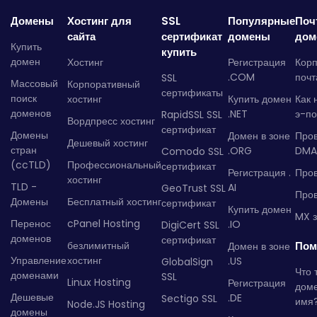
Домены
Хостинг для
SSL
Популярные
Поч
сайта
сертификат
домены
дом
Купить
купить
домен
Хостинг
Регистрация
Кор
.COM
почт
SSL
Массовый
Корпоративный
сертификаты
поиск
хостинг
Купить домен
Как 
доменов
.NET
э-по
RapidSSL SSL
Вордпресс хостинг
сертификат
Домены
Домен в зоне
Про
Дешевый хостинг
стран
.ORG
DMA
Comodo SSL
(ccTLD)
Профессиональный
сертификат
Регистрация .
Пров
хостинг
TLD -
AI
GeoTrust SSL
Пров
Домены
Бесплатный хостинг
сертификат
Купить домен
MX з
Перенос
cPanel Hosting
.IO
DigiCert SSL
доменов
сертификат
безлимитный
Пом
Домен в зоне
Управление
хостинг
.US
GlobalSign
Что 
доменами
SSL
Linux Hosting
Регистрация
дом
Дешевые
.DE
Sectigo SSL
имя
Node.JS Hosting
домены