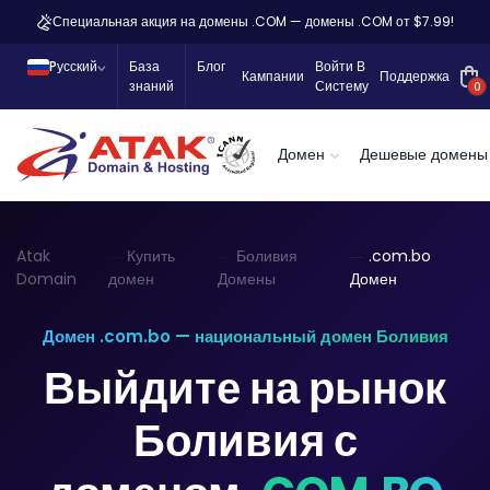
Специальная акция на домены .COM — домены .COM от $7.99!
Pусский
База
Блог
Войти В
Кампании
Поддержка
знаний
Систему
0
Домен
Дешевые домены
Atak
Купить
Боливия
.com.bo
Domain
домен
Домены
Домен
Домен .com.bo — национальный домен Боливия
Выйдите на рынок
Боливия с