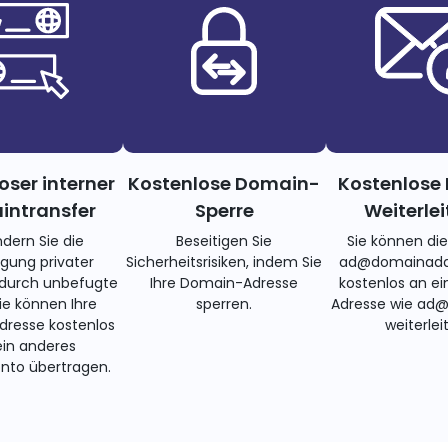
oser interner
Kostenlose Domain-
Kostenlose 
ntransfer
Sperre
Weiterle
ndern Sie die
Beseitigen Sie
Sie können di
gung privater
Sicherheitsrisiken, indem Sie
ad@domainadd
 durch unbefugte
Ihre Domain-Adresse
kostenlos an ei
Sie können Ihre
sperren.
Adresse wie ad
resse kostenlos
weiterlei
ein anderes
nto übertragen.