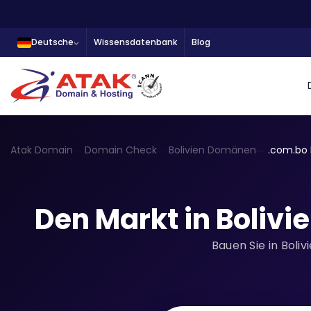
Deutsche
Wissensdatenbank
Blog
Atak Domain
Domain Check
Bolivien Domänen
.com.bo
Den Markt in Bolivi
Bauen Sie in Boli