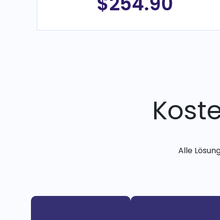
$254.90
Kost
Alle Lösun