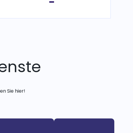
-
enste
n Sie hier!