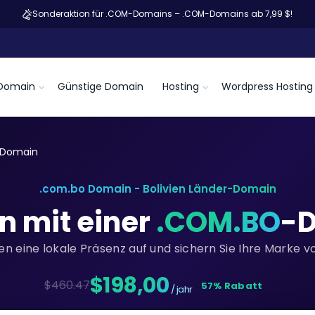
Sonderaktion für .COM-Domains – .COM-Domains ab 7,99 $!
Domain
Günstige Domain
Hosting
Wordpress Hosting
 Domain
.com.bo Domain - Bolivien Länder-Domain
en mit einer
.COM.BO
-D
vien eine lokale Präsenz auf und sichern Sie Ihre Marke v
$198,00
$460.47
57% Rabatt
/ jahr