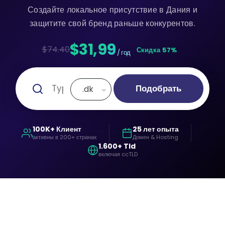
Создайте локальное присутствие в Дания и
защитите свой бренд раньше конкурентов.
$31,99
$74.40
Скидка 57%
/ год
Подобрать
.dk
100K+ Клиент
25 лет опыта
активны в 200+ странах
Домен & Hosting
1.600+ Tld
включая ccTLD