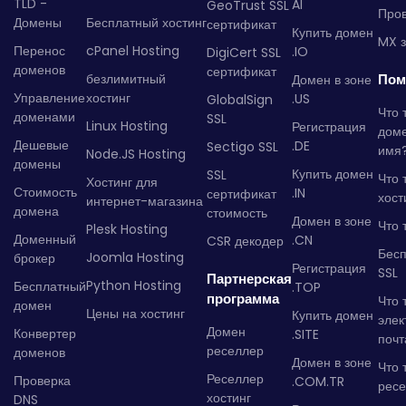
TLD -
AI
GeoTrust SSL
Пров
Домены
Бесплатный хостинг
сертификат
Купить домен
MX з
Перенос
cPanel Hosting
.IO
DigiCert SSL
доменов
сертификат
безлимитный
Пом
Домен в зоне
Управление
хостинг
.US
GlobalSign
Что 
доменами
SSL
Linux Hosting
Регистрация
дом
Дешевые
.DE
Sectigo SSL
имя
Node.JS Hosting
домены
Купить домен
SSL
Что 
Хостинг для
Стоимость
.IN
сертификат
хост
интернет-магазина
домена
стоимость
Домен в зоне
Что 
Plesk Hosting
Доменный
.CN
CSR декодер
Бес
Joomla Hosting
брокер
Регистрация
SSL
Партнерская
Python Hosting
Бесплатный
.TOP
программа
Что 
домен
Цены на хостинг
Купить домен
элек
Домен
Конвертер
.SITE
почт
реселлер
доменов
Домен в зоне
Что 
Реселлер
Проверка
.COM.TR
рес
хостинг
DNS