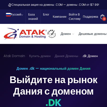
Специальная акция на домены .COM — домены .COM от $7.99!
Pусский
База
Блог
Войти В
Кампании
Поддержка
знаний
Систему
0
Домен
Дешевые домены
Atak Domain
Купить домен
Дания Домены
.dk Домен
Домен .dk — национальный домен Дания
Выйдите на рынок
Дания с доменом
.DK