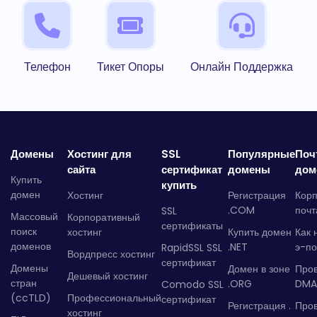
Телефон
Тикет Опоры
Онлайн Поддержка
Домены
Хостинг для
SSL
Популярные
Поч
сайта
сертификат
домены
дом
Купить
купить
домен
Хостинг
Регистрация
Кор
.COM
почт
SSL
Массовый
Корпоративный
сертификаты
поиск
хостинг
Купить домен
Как 
доменов
.NET
э-по
RapidSSL SSL
Вордпресс хостинг
сертификат
Домены
Домен в зоне
Про
Дешевый хостинг
стран
.ORG
DMA
Comodo SSL
(ccTLD)
Профессиональный
сертификат
Регистрация .
Пров
хостинг