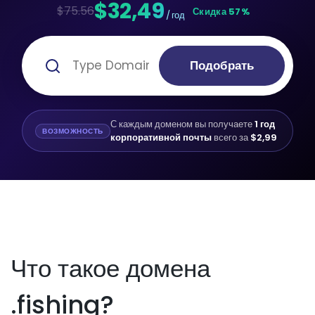
$32,49
$75.56
Скидка 57%
/ год
Подобрать
С каждым доменом вы получаете
1 год
ВОЗМОЖНОСТЬ
корпоративной почты
всего за
$2,99
Что такое домена
.fishing?