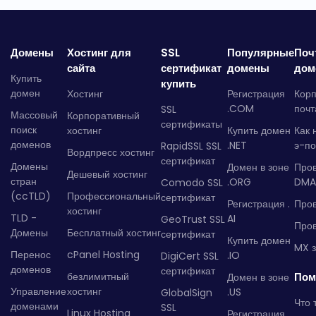
Домены
Хостинг для
SSL
Популярные
Поч
сайта
сертификат
домены
дом
Купить
купить
домен
Хостинг
Регистрация
Кор
.COM
почт
SSL
Массовый
Корпоративный
сертификаты
поиск
хостинг
Купить домен
Как 
доменов
.NET
э-по
RapidSSL SSL
Вордпресс хостинг
сертификат
Домены
Домен в зоне
Про
Дешевый хостинг
стран
.ORG
DMA
Comodo SSL
(ccTLD)
Профессиональный
сертификат
Регистрация .
Пров
хостинг
TLD -
AI
GeoTrust SSL
Пров
Домены
Бесплатный хостинг
сертификат
Купить домен
MX з
Перенос
cPanel Hosting
.IO
DigiCert SSL
доменов
сертификат
безлимитный
Пом
Домен в зоне
Управление
хостинг
.US
GlobalSign
Что 
доменами
SSL
Linux Hosting
Регистрация