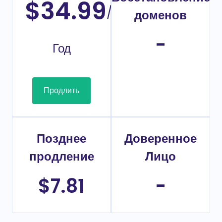
$34.99
/
доменов
-
Год
Продлить
Позднее
Доверенное
продление
Лицо
$7.81
-