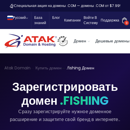
Специальная акция на домены .COM — домены .COM от $7.99!
Pусский
База
Блог
Войти В
Кампании
Поддержка
знаний
Систему
0
Домен
Дешевые домены
Atak Domain
Купить домен
.fishing Домен
Зарегистрировать
домен
.FISHING
Сразу зарегистрируйте нужное доменное
расширение и защитите свой бренд в интернете..