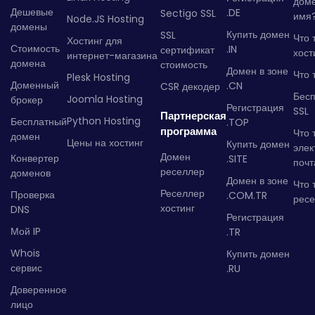
дом
Дешевые
.DE
Sectigo SSL
имя
Node.JS Hosting
домены
Купить домен
SSL
Что 
Хостинг для
Стоимость
.IN
сертификат
хост
интернет-магазина
домена
стоимость
Домен в зоне
Что 
Plesk Hosting
Доменный
.CN
CSR декодер
Бес
Joomla Hosting
брокер
Регистрация
SSL
Партнерская
Python Hosting
Бесплатный
.TOP
программа
Что 
домен
Цены на хостинг
Купить домен
элек
Домен
Конвертер
.SITE
почт
реселлер
доменов
Домен в зоне
Что 
Реселлер
Проверка
.COM.TR
рес
хостинг
DNS
Регистрация
Мой IP
.TR
Whois
Купить домен
сервис
.RU
Доверенное
лицо